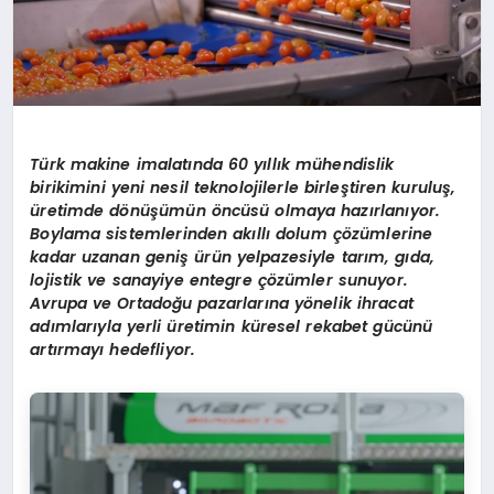
Türk makine imalatında 60 yıllık mühendislik
birikimini yeni nesil teknolojilerle birleştiren kuruluş,
üretimde d
ö
nüşümün
ö
ncüsü olmaya hazı
rlan
ıyor.
Boylama sistemlerinden akıllı dolum çözümlerine
kadar uzanan geniş ürün yelpazesiyle tarım, gıda,
lojistik ve sanayiye entegre çözümler sunuyor.
Avrupa ve Ortadoğu pazarlarına y
ö
nelik ihracat
adımlarıyla yerli üretimin küresel rekabet gücünü
artırmayı hedefliyor.