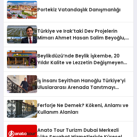
Portekiz Vatandaşlık Danışmanlığı
Türkiye ve Irak’taki Dev Projelerin
Mimarı Ahmet Hasan Salim Beyoğlu,
10 Milyon Metrekarelik “Al Yusuf
Holding Industrial City” Projesini
Beylikdüzü’nde Beylik İşkembe, 20
Hayata Geçirecek
Yıldır Kalite ve Lezzetin Değişmeyen
Adresi
İş İnsanı Seyithan Hanoğlu Türkiye’yi
Uluslararası Arenada Tanıtmayı
Hedefliyor
Ferforje Ne Demek? Kökeni, Anlamı ve
Kullanım Alanları
Anato Tour Turizm Dubai Merkezli
Lüks Seyahat Hizmetleriyle Küresel