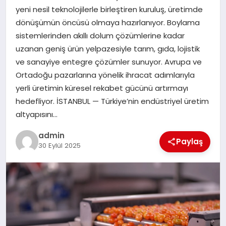
yeni nesil teknolojilerle birleştiren kuruluş, üretimde
dönüşümün öncüsü olmaya hazırlanıyor. Boylama
SIYASET
sistemlerinden akıllı dolum çözümlerine kadar
uzanan geniş ürün yelpazesiyle tarım, gıda, lojistik
SPOR
ve sanayiye entegre çözümler sunuyor. Avrupa ve
Ortadoğu pazarlarına yönelik ihracat adımlarıyla
TEKNOLOJI
yerli üretimin küresel rekabet gücünü artırmayı
hedefliyor. İSTANBUL — Türkiye’nin endüstriyel üretim
YAŞAM
altyapısını…
admin
Paylaş
30 Eylül 2025