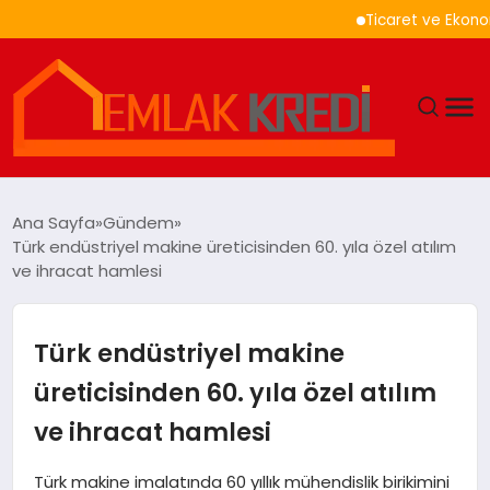
Ticaret ve Ekonomik Kulü
GÜNDEM
Ana Sayfa
Gündem
Türk endüstriyel makine üreticisinden 60. yıla özel atılım
EKONOMI
ve ihracat hamlesi
DÜNYA
Türk endüstriyel makine
EĞITIM
üreticisinden 60. yıla özel atılım
ve ihracat hamlesi
MAGAZIN
Türk makine imalatında 60 yıllık mühendislik birikimini
SAĞLIK