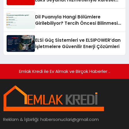
Turizmde Öne Çıkıyor
Dil Puanıyla Hangi Bölümlere
Girilebiliyor? Tercih Öncesi Bilinmesi
Gerekenler
ELSİ Güç Sistemleri ve ELSIPOWER’dan
İşletmelere Güvenilir Enerji Çözümleri
Emlak Kredi ile Ev Almak ve Birçok Haberler ..
Reklam & İşbirliği:
habersonuclari@gmail.com