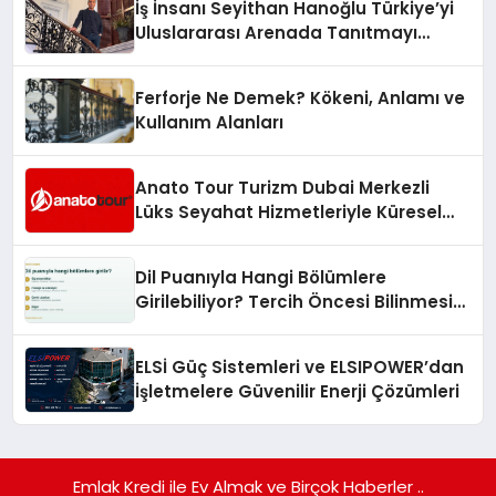
İş İnsanı Seyithan Hanoğlu Türkiye’yi
Uluslararası Arenada Tanıtmayı
Hedefliyor
Ferforje Ne Demek? Kökeni, Anlamı ve
Kullanım Alanları
Anato Tour Turizm Dubai Merkezli
Lüks Seyahat Hizmetleriyle Küresel
Turizmde Öne Çıkıyor
Dil Puanıyla Hangi Bölümlere
Girilebiliyor? Tercih Öncesi Bilinmesi
Gerekenler
ELSİ Güç Sistemleri ve ELSIPOWER’dan
İşletmelere Güvenilir Enerji Çözümleri
Emlak Kredi ile Ev Almak ve Birçok Haberler ..