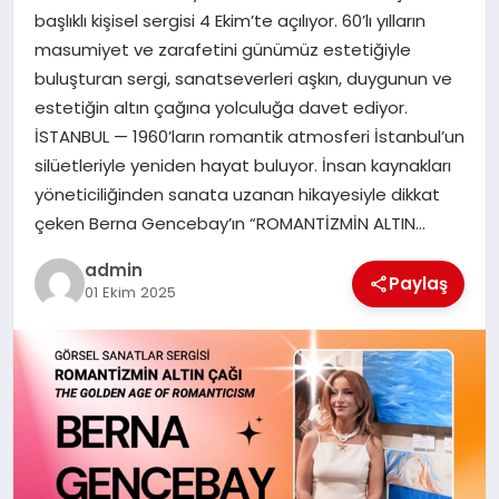
başlıklı kişisel sergisi 4 Ekim’te açılıyor. 60’lı yılların
masumiyet ve zarafetini günümüz estetiğiyle
SIYASET
buluşturan sergi, sanatseverleri aşkın, duygunun ve
estetiğin altın çağına yolculuğa davet ediyor.
SPOR
İSTANBUL — 1960’ların romantik atmosferi İstanbul’un
silüetleriyle yeniden hayat buluyor. İnsan kaynakları
TEKNOLOJI
yöneticiliğinden sanata uzanan hikayesiyle dikkat
çeken Berna Gencebay’ın “ROMANTİZMİN ALTIN…
YAŞAM
admin
Paylaş
01 Ekim 2025