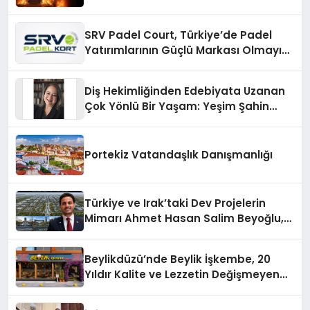
SRV Padel Court, Türkiye’de Padel
Yatırımlarının Güçlü Markası Olmayı
Sürdürüyor
Diş Hekimliğinden Edebiyata Uzanan
Çok Yönlü Bir Yaşam: Yeşim Şahin
Yaman
Portekiz Vatandaşlık Danışmanlığı
Türkiye ve Irak’taki Dev Projelerin
Mimarı Ahmet Hasan Salim Beyoğlu,
10 Milyon Metrekarelik “Al Yusuf
Holding Industrial City” Projesini
Beylikdüzü’nde Beylik İşkembe, 20
Hayata Geçirecek
Yıldır Kalite ve Lezzetin Değişmeyen
Adresi