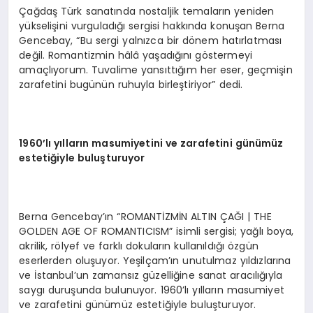
Çağdaş Türk sanatında nostaljik temaların yeniden
yükselişini vurguladığı sergisi hakkında konuşan Berna
Gencebay, “Bu sergi yalnızca bir dönem hatırlatması
değil. Romantizmin hâlâ yaşadığını göstermeyi
amaçlıyorum. Tuvalime yansıttığım her eser, geçmişin
zarafetini bugünün ruhuyla birleştiriyor” dedi.
1960’lı yılların masumiyetini ve zarafetini günümüz
estetiğiyle buluşturuyor
Berna Gencebay’ın “ROMANTİZMİN ALTIN ÇAĞI | THE
GOLDEN AGE OF ROMANTICISM” isimli sergisi; yağlı boya,
akrilik, rölyef ve farklı dokuların kullanıldığı özgün
eserlerden oluşuyor. Yeşilçam’ın unutulmaz yıldızlarına
ve İstanbul’un zamansız güzelliğine sanat aracılığıyla
saygı duruşunda bulunuyor. 1960’lı yılların masumiyet
ve zarafetini günümüz estetiğiyle buluşturuyor.