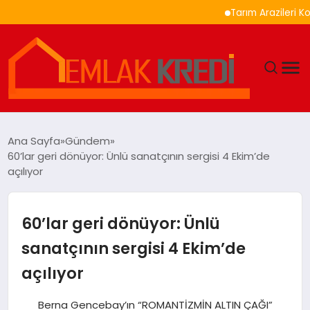
Tarım Arazileri Korunması 
GÜNDEM
Ana Sayfa
Gündem
60’lar geri dönüyor: Ünlü sanatçının sergisi 4 Ekim’de
EKONOMI
açılıyor
DÜNYA
60’lar geri dönüyor: Ünlü
EĞITIM
sanatçının sergisi 4 Ekim’de
açılıyor
MAGAZIN
Berna Gencebay’ın “ROMANTİZMİN ALTIN ÇAĞI”
SAĞLIK