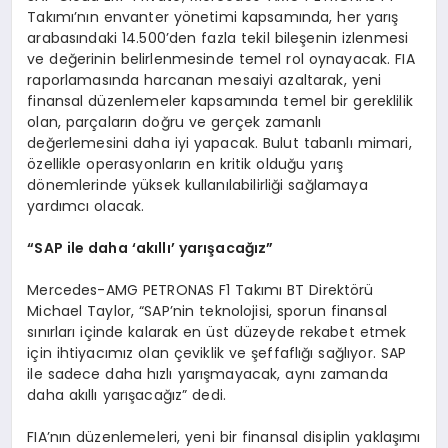
Takımı’nın envanter yönetimi kapsamında, her yarış
arabasındaki 14.500’den fazla tekil bileşenin izlenmesi
ve değerinin belirlenmesinde temel rol oynayacak. FIA
raporlamasında harcanan mesaiyi azaltarak, yeni
finansal düzenlemeler kapsamında temel bir gereklilik
olan, parçaların doğru ve gerçek zamanlı
değerlemesini daha iyi yapacak. Bulut tabanlı mimari,
özellikle operasyonların en kritik olduğu yarış
dönemlerinde yüksek kullanılabilirliği sağlamaya
yardımcı olacak.
“
SAP ile daha
‘
ak
ı
ll
ı’
yar
ış
aca
ğı
z
”
Mercedes-AMG PETRONAS F1 Takımı BT Direktörü
Michael Taylor, “SAP’nin teknolojisi, sporun finansal
sınırları içinde kalarak en üst düzeyde rekabet etmek
için ihtiyacımız olan çeviklik ve şeffaflığı sağlıyor. SAP
ile sadece daha hızlı yarışmayacak, aynı zamanda
daha akıllı yarışacağız” dedi.
FIA’nın düzenlemeleri, yeni bir finansal disiplin yaklaşımı