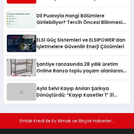
Turizmde Öne Çıkıyor
Dil Puanıyla Hangi Bölümlere
Girilebiliyor? Tercih Öncesi Bilinmesi
Gerekenler
ELSİ Güç Sistemleri ve ELSIPOWER’dan
İşletmelere Güvenilir Enerji Çözümleri
Şantiye ranzasında 28 yıllık üretim
Online Ranza toplu yaşam alanlarını
tek elden donatıyor
Ayla Selvi Kayıp Anıları Şarkıya
Dönüştürdü: “Kayıp Kasetler 1” 31
Temmuz’da Yayında
Emlak Kredi ile Ev Almak ve Birçok Haberler ..