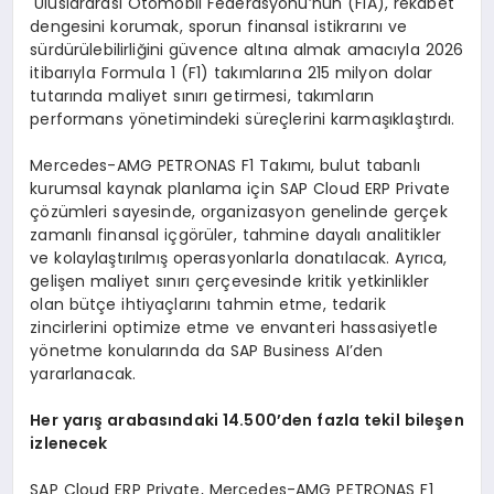
Uluslararası Otomobil Federasyonu’nun (FIA), rekabet
dengesini korumak, sporun finansal istikrarını ve
sürdürülebilirliğini güvence altına almak amacıyla 2026
itibarıyla Formula 1 (F1) takımlarına 215 milyon dolar
tutarında maliyet sınırı getirmesi, takımların
performans yönetimindeki süreçlerini karmaşıklaştırdı.
Mercedes-AMG PETRONAS F1 Takımı, bulut tabanlı
kurumsal kaynak planlama için SAP Cloud ERP Private
çözümleri sayesinde, organizasyon genelinde gerçek
zamanlı finansal içgörüler, tahmine dayalı analitikler
ve kolaylaştırılmış operasyonlarla donatılacak. Ayrıca,
gelişen maliyet sınırı çerçevesinde kritik yetkinlikler
olan bütçe ihtiyaçlarını tahmin etme, tedarik
zincirlerini optimize etme ve envanteri hassasiyetle
yönetme konularında da SAP Business AI’den
yararlanacak.
Her yar
ış
arabas
ı
ndaki 14.500
’
den fazla tekil bile
ş
en
izlenecek
SAP Cloud ERP Private, Mercedes-AMG PETRONAS F1