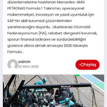
düzenlemelerine hazırlanan Mercedes-AMG
PETRONAS Formula 1 Takımı’nın, operasyonel
SIYASET
mükemmeliyet, inovasyon ve yasal uyumluluk için
SAP’nin akıllı kurumsal çözümlerinden
SPOR
yararlanacağını duyurdu. Uluslararası Otomobil
Federasyonu’nun (FIA), rekabet dengesini korumak,
TEKNOLOJI
sporun finansal istikrarını ve sürdürülebilirliğini
güvence altına almak amacıyla 2026 itibarıyla
YAŞAM
Formula…
admin
Paylaş
02 Ekim 2025