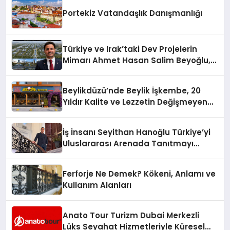
Portekiz Vatandaşlık Danışmanlığı
Türkiye ve Irak’taki Dev Projelerin
Mimarı Ahmet Hasan Salim Beyoğlu,
10 Milyon Metrekarelik “Al Yusuf
Holding Industrial City” Projesini
Beylikdüzü’nde Beylik İşkembe, 20
Hayata Geçirecek
Yıldır Kalite ve Lezzetin Değişmeyen
Adresi
İş İnsanı Seyithan Hanoğlu Türkiye’yi
Uluslararası Arenada Tanıtmayı
Hedefliyor
Ferforje Ne Demek? Kökeni, Anlamı ve
Kullanım Alanları
Anato Tour Turizm Dubai Merkezli
Lüks Seyahat Hizmetleriyle Küresel