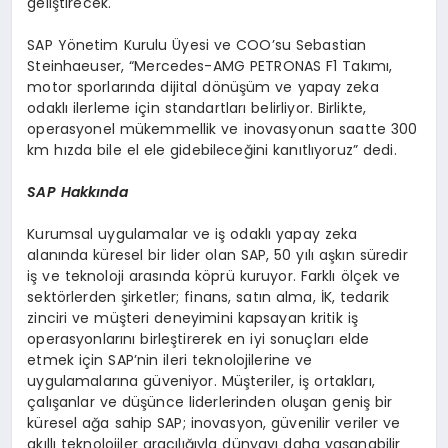
geliştirecek.
SAP Yönetim Kurulu Üyesi ve COO’su Sebastian
Steinhaeuser, “Mercedes-AMG PETRONAS F1 Takımı,
motor sporlarında dijital dönüşüm ve yapay zeka
odaklı ilerleme için standartları belirliyor. Birlikte,
operasyonel mükemmellik ve inovasyonun saatte 300
km hızda bile el ele gidebileceğini kanıtlıyoruz” dedi.
SAP Hakk
ı
nda
Kurumsal uygulamalar ve iş odaklı yapay zeka
alanında küresel bir lider olan SAP, 50 yılı aşkın süredir
iş ve teknoloji arasında köprü kuruyor. Farklı ölçek ve
sektörlerden şirketler; finans, satın alma, İK, tedarik
zinciri ve müşteri deneyimini kapsayan kritik iş
operasyonlarını birleştirerek en iyi sonuçları elde
etmek için SAP’nin ileri teknolojilerine ve
uygulamalarına güveniyor. Müşteriler, iş ortakları,
çalışanlar ve düşünce liderlerinden oluşan geniş bir
küresel ağa sahip SAP; inovasyon, güvenilir veriler ve
akıllı teknolojiler aracılığıyla dünyayı daha yaşanabilir