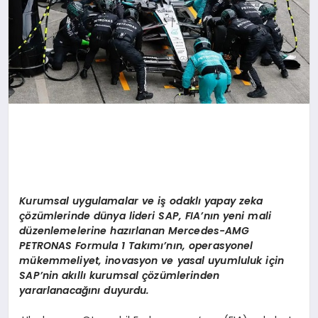
Kurumsal uygulamalar ve i
ş
odakl
ı
yapay zeka
çö
z
ü
mlerinde d
ü
nya lideri SAP, FIA
’
n
ı
n yeni mali
d
ü
zenlemelerine haz
ı
rlanan Mercedes-AMG
PETRONAS Formula 1 Tak
ı
m
ı’
n
ı
n, operasyonel
m
ü
kemmeliyet, inovasyon ve yasal uyumluluk i
ç
in
SAP
’
nin ak
ı
ll
ı
kurumsal
çö
z
ü
mlerinden
yararlanaca
ğı
n
ı
duyurdu.