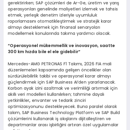
gerektirirken; SAP çözümleri de Ar-Ge, üretim ve yarış
operasyonları genelinde maliyetleri izlemek ve tahsis
etmek, yerleşik denetim izleriyle uyumluluk
raporlamasını otomatikleştirmek ve stratejik karar
almayı desteklemek için finansal senaryoları
modellemek konularında takıma yardımcı olacak.
“
Operasyonel m
ü
kemmellik ve inovasyon, saatte
300 km h
ı
zda bile el ele gidebilir
”
Mercedes-AMG PETRONAS F1 Takımı, 2026 FIA mali
düzenlemeleri kapsamında gelişen öncelikler olan
sürdürülebilirlik takibi ve operasyonel karar almayı
güçlendirmek için SAP Business AI’den yararlanacak.
Karbon ayak izini azaltmak ve verimliliği artırmak için
akıllı veri modelleri kullanılırken; tahmine dayalı
yetkinlikler
,
envanter ve tedarik zinciri
optimizasyonunu destekleyecek. Buna paralel olarak
takım, SAP Business Technology Platform ve SAP Build
çözümlerini kullanarak iş akışlarını dijitalleştiren ve
departmanlar arası işbirliğini artıran özel uygulamalar