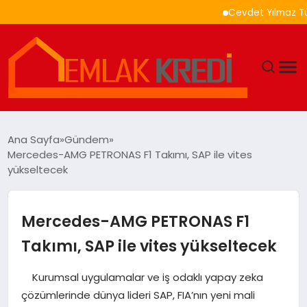
Cevdet Yılmaz Türkiye 
GÜNDEM
Ana Sayfa
Gündem
Mercedes-AMG PETRONAS F1 Takımı, SAP ile vites
EKONOMI
yükseltecek
DÜNYA
Mercedes-AMG PETRONAS F1
EĞITIM
Takımı, SAP ile vites yükseltecek
MAGAZIN
Kurumsal uygulamalar ve iş odaklı yapay zeka
çözümlerinde dünya lideri SAP, FIA’nın yeni mali
SAĞLIK