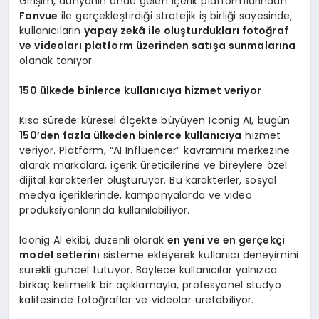
Girişim, dünyanın önde gelen içerik platformlarından
Fanvue
ile gerçekleştirdiği stratejik iş birliği sayesinde,
kullanıcıların
yapay zekâ ile oluşturdukları fotoğraf
ve videoları platform üzerinden satışa sunmalarına
olanak tanıyor.
150 ülkede binlerce kullanıcıya hizmet veriyor
Kısa sürede küresel ölçekte büyüyen Iconig AI, bugün
150
’
den fazla ülkeden binlerce kullanıcıya
hizmet
veriyor. Platform, “AI Influencer” kavramını merkezine
alarak markalara, içerik üreticilerine ve bireylere özel
dijital karakterler oluşturuyor. Bu karakterler, sosyal
medya içeriklerinde, kampanyalarda ve video
prodüksiyonlarında kullanılabiliyor.
Iconig AI ekibi, düzenli olarak
en yeni ve en gerçekçi
model setlerini
sisteme ekleyerek kullanıcı deneyimini
sürekli güncel tutuyor. Böylece kullanıcılar yalnızca
birkaç kelimelik bir açıklamayla, profesyonel stüdyo
kalitesinde fotoğraflar ve videolar üretebiliyor.