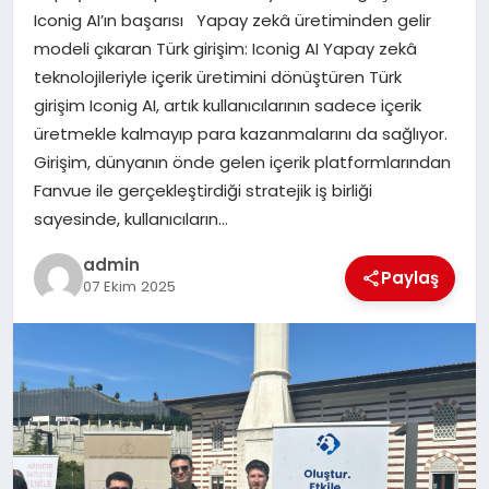
Iconig AI’ın başarısı Yapay zekâ üretiminden gelir
modeli çıkaran Türk girişim: Iconig AI Yapay zekâ
SIYASET
teknolojileriyle içerik üretimini dönüştüren Türk
girişim Iconig AI, artık kullanıcılarının sadece içerik
SPOR
üretmekle kalmayıp para kazanmalarını da sağlıyor.
Girişim, dünyanın önde gelen içerik platformlarından
TEKNOLOJI
Fanvue ile gerçekleştirdiği stratejik iş birliği
sayesinde, kullanıcıların…
YAŞAM
admin
Paylaş
07 Ekim 2025