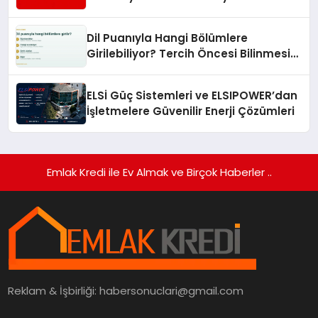
Turizmde Öne Çıkıyor
Dil Puanıyla Hangi Bölümlere
Girilebiliyor? Tercih Öncesi Bilinmesi
Gerekenler
ELSİ Güç Sistemleri ve ELSIPOWER’dan
İşletmelere Güvenilir Enerji Çözümleri
Emlak Kredi ile Ev Almak ve Birçok Haberler ..
Reklam & İşbirliği:
habersonuclari@gmail.com