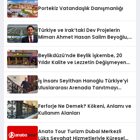
Portekiz Vatandaşlık Danışmanlığı
Türkiye ve Irak’taki Dev Projelerin
Mimarı Ahmet Hasan Salim Beyoğlu,
10 Milyon Metrekarelik “Al Yusuf
Holding Industrial City” Projesini
Beylikdüzü’nde Beylik İşkembe, 20
Hayata Geçirecek
Yıldır Kalite ve Lezzetin Değişmeyen
Adresi
İş İnsanı Seyithan Hanoğlu Türkiye’yi
Uluslararası Arenada Tanıtmayı
Hedefliyor
Ferforje Ne Demek? Kökeni, Anlamı ve
Kullanım Alanları
Anato Tour Turizm Dubai Merkezli
Lüks Seyahat Hizmetleriyle Küresel