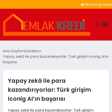
Kahverengi Kokarca İle
GÜNDEM
Ana Sayfa
Gündem
Yapay zekâ ile para kazandırıyorlar: Türk girişim Iconig AI’ın
EKONOMI
başarısı
DÜNYA
Yapay zekâ ile para
EĞITIM
kazandırıyorlar: Türk girişim
Iconig AI’ın başarısı
MAGAZIN
Yapay zekâ ile para kazandırıyorlar: Türk girişim
SAĞLIK