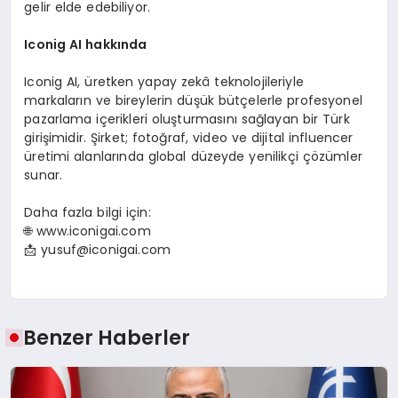
gelir elde edebiliyor.
Iconig AI hakk
ında
Iconig AI, üretken yapay zekâ teknolojileriyle
markaların ve bireylerin düşük bütçelerle profesyonel
pazarlama içerikleri oluşturmasını sağlayan bir Türk
girişimidir. Şirket; fotoğraf, video ve dijital influencer
üretimi alanlarında global düzeyde yenilikçi çözümler
sunar.
Daha fazla bilgi için:
🌐 www.iconigai.com
📩
yusuf@iconigai.com
Benzer Haberler