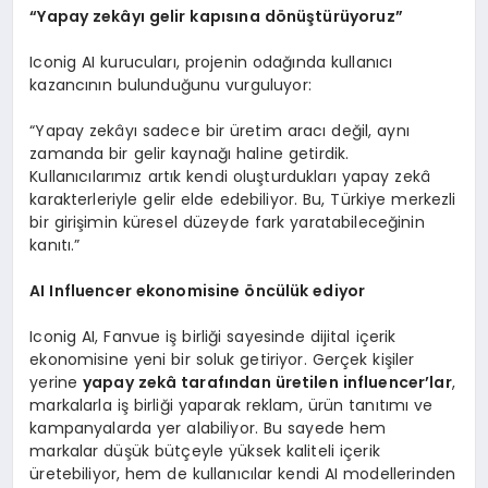
“
Yapay zekâyı gelir kapısı
na d
ö
nüştürüyoruz”
Iconig AI kurucuları, projenin odağında kullanıcı
kazancının bulunduğunu vurguluyor:
“Yapay zekâyı sadece bir üretim aracı değil, aynı
zamanda bir gelir kaynağı haline getirdik.
Kullanıcılarımız artık kendi oluşturdukları yapay zekâ
karakterleriyle gelir elde edebiliyor. Bu, Türkiye merkezli
bir girişimin küresel düzeyde fark yaratabileceğinin
kanıtı.”
AI Influencer ekonomisine
ö
ncülük ediyor
Iconig AI, Fanvue iş birliği sayesinde dijital içerik
ekonomisine yeni bir soluk getiriyor. Gerçek kişiler
yerine
yapay zekâ tarafından üretilen influencer
’
lar
,
markalarla iş birliği yaparak reklam, ürün tanıtımı ve
kampanyalarda yer alabiliyor. Bu sayede hem
markalar düşük bütçeyle yüksek kaliteli içerik
üretebiliyor, hem de kullanıcılar kendi AI modellerinden