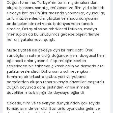
Düğün törenine, Türkiye’nin tanınmış simalarından
birçok iş insanı, sanatçı, müzisyen ve film yıldızı katıldı.
Geceye katılan ünlüler arasında yapımcılar, oyuncular,
ünlü müzisyenler, dizi yıldızları ve moda dünyasının
önde gelen isimleri vardı. İş dünyasından tanıdık
simalar, Öztaş ailesine tebriklerini iletirken, medya
mensupları da bu unutulmaz gecede objektifleriyle
her anı yakalamaya çalıştı.
Müzik ziyafeti ise geceye ayrı bir renk kattı. Ünlü
sanatçıların sahne aldığı düğünde, hem duygusal hem
eğlenceli anlar yaşandı. Pop müziğin sevilen
seslerinden biri sahneye çıkarak gelin ve damada özel
şarkılar seslendirdi. Daha sonra sahneye çıkan
tanınmış bir orkestra grubu, yerli ve yabancı
parçalardan oluşan repertuvarıyla davetlileri coşturdu.
Düğün boyunca dans pistinden kimse inmedi;
davetliler müzik eşliğinde doyasıya eğlendi.
Gecede, film ve televizyon dünyasından çok sayıda
tanıdık isim de yer aldı. Bazı ünlü oyuncular gelin ve