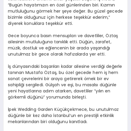
“Bugün hayatımızın en özel günlerinden biri. Kızımın
mutluluğunu görmek her şeye değer. Bu güzel gecede
bizimle olduğunuz için herkese teşekkür ederim,”
diyerek konuklara teşekkür etti.
Gece boyunca basın mensupları ve davetliler, Öztaş
ailesinin mutluluğuna tanıklık etti. Düğün, zarafet,
müzik, dostluk ve eğlencenin bir arada yaşandığı
unutulmaz bir gece olarak hafızalarda yer etti.
İş dünyasındaki başarıları kadar ailesine verdiği değerle
tanınan Mustafa Öztaş, bu özel gecede hem iş hem
sanat çevrelerini bir araya getirerek örnek bir ev
sahipliği sergiledi. Gülşah ve eşi, bu masalsı düğünle
yeni hayatlarına adım atarken, davetliler “yılın en
görkemli düğünü” yorumunda birleşti.
İpek Wedding Garden Küçükçekmece, bu unutulmaz
düğünle bir kez daha İstanbul’un en prestijli etkinlik
mekanlarından biri olduğunu kanıtladı.