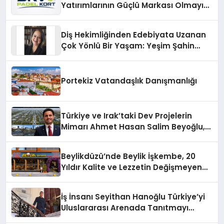
Yatırımlarının Güçlü Markası Olmayı
Sürdürüyor
Diş Hekimliğinden Edebiyata Uzanan
Çok Yönlü Bir Yaşam: Yeşim Şahin
Yaman
Portekiz Vatandaşlık Danışmanlığı
Türkiye ve Irak’taki Dev Projelerin
Mimarı Ahmet Hasan Salim Beyoğlu,
10 Milyon Metrekarelik “Al Yusuf
Holding Industrial City” Projesini
Beylikdüzü’nde Beylik İşkembe, 20
Hayata Geçirecek
Yıldır Kalite ve Lezzetin Değişmeyen
Adresi
İş İnsanı Seyithan Hanoğlu Türkiye’yi
Uluslararası Arenada Tanıtmayı
Hedefliyor