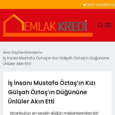
Tarım Arazileri Korunmas
GÜNDEM
Ana Sayfa
Gündem
İş İnsanı Mustafa Öztaş’ın Kızı Gülşah Öztaş’ın Düğününe
EKONOMI
Ünlüler Akın Etti
DÜNYA
İş İnsanı Mustafa Öztaş’ın Kızı
EĞITIM
Gülşah Öztaş’ın Düğününe
Ünlüler Akın Etti
MAGAZIN
İstanbul’un en seçkin düğün mekanlarından biri
SAĞLIK