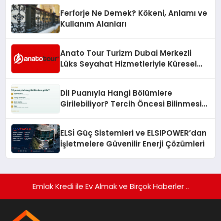
Ferforje Ne Demek? Kökeni, Anlamı ve
Kullanım Alanları
Anato Tour Turizm Dubai Merkezli
Lüks Seyahat Hizmetleriyle Küresel
Turizmde Öne Çıkıyor
Dil Puanıyla Hangi Bölümlere
Girilebiliyor? Tercih Öncesi Bilinmesi
Gerekenler
ELSİ Güç Sistemleri ve ELSIPOWER’dan
İşletmelere Güvenilir Enerji Çözümleri
Emlak Kredi ile Ev Almak ve Birçok Haberler ..