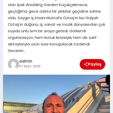
olan İpek Wedding Garden Küçükçekmece,
geçtiğimiz gece adeta bir yıldızlar geçidine sahne
SIYASET
oldu. Saygın iş insanı Mustafa Öztaş’ın kızı Gülşah
Öztaş’ın düğünü, iş, sanat ve müzik dünyasından çok
SPOR
sayıda ünlü ismi bir araya getirdi. Görkemli
organizasyon, hem konuk listesiyle hem de zarif
TEKNOLOJI
detaylarıyla uzun süre konuşulacak türdendi.
Gecenin…
YAŞAM
admin
Paylaş
07 Ekim 2025