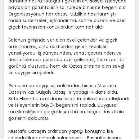
damatla hatıra fotoğrafı çektirirken, sosyal medyada
paylaşılan görüntüler kısa sürede binlerce beğeni aldı.
Organizasyonun her detayı titizlikle hazırlanmıştı;
masa süslemeleri, ışıklandırma, sahne düzeni ve özel
çiçek tasarımları konuklardan tam not aldı.
Salonun girişinde yer alan özel çelenkler ve çiçek
aranjmanları, ünlü dostlardan gelen tebrikleri
yansıtıyordu. İş dünyasından, sanat çevresinden ve
dost ailelerden gelen bu özel çelenkler, hem zarif bir
görüntü oluşturdu hem de Öztaş ailesine olan sevgi
ve saygıyı simgeledi.
Gecenin en duygusal anlarından biri ise Mustafa
Öztaş’ın kızı Gülşah Öztaş ile yaptığı ilk dans oldu.
Baba-kızın bu özel dansı salonda dakikalarca alkışlandı
ve izleyenlerin büyük beğenisini topladı. Duygusal
müzik eşliğinde gerçekleşen bu an, birçok davetlinin
gözlerini doldurdu.
Mustafa Öztaş’ın ardından yaptığı konuşma ise
salondakilere anlamlı anlar yaşattı. Başarılı iş insanı,