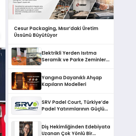
Cesur Packaging, Mısır’daki Üretim
Üssünü Büyütüyor
Elektrikli Yerden Isıtma
Seramik ve Parke Zeminler
İçin En Verimli Çözümler
Yangına Dayanıklı Ahşap
Kapıların Modelleri
SRV Padel Court, Türkiye’de
Padel Yatırımlarının Güçlü
Markası Olmayı Sürdürüyor
Diş Hekimliğinden Edebiyata
Uzanan Çok Yönlü Bir