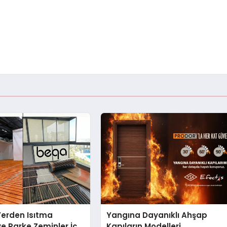
 Yerden Isıtma
Yangına Dayanıklı Ahşap
e Parke Zeminler İçin
Kapıların Modelleri