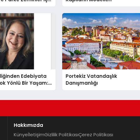
i Çözümler
liğinden Edebiyata
Portekiz Vatandaşlık
ok Yönlü Bir Yaşam:
Danışmanlığı
hin Yaman
Hakkımızda
Künye
İletişim
Gizlilik Politikası
Çerez Politikası