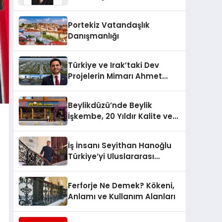
Yaşam: Yeşim Şahin Yaman
Portekiz Vatandaşlık
Danışmanlığı
Türkiye ve Irak’taki Dev
Projelerin Mimarı Ahmet
Hasan Salim Beyoğlu, 10
Milyon Metrekarelik “Al Yusuf
Beylikdüzü’nde Beylik
Holding Industrial City”
İşkembe, 20 Yıldır Kalite ve
Projesini Hayata Geçirecek
Lezzetin Değişmeyen Adresi
İş İnsanı Seyithan Hanoğlu
Türkiye’yi Uluslararası
Arenada Tanıtmayı
Hedefliyor
Ferforje Ne Demek? Kökeni,
Anlamı ve Kullanım Alanları