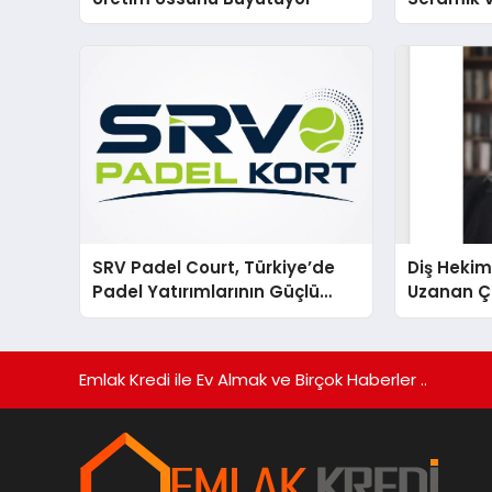
En Veriml
SRV Padel Court, Türkiye’de
Diş Hekim
Padel Yatırımlarının Güçlü
Uzanan Ç
Markası Olmayı Sürdürüyor
Yeşim Şa
Emlak Kredi ile Ev Almak ve Birçok Haberler ..