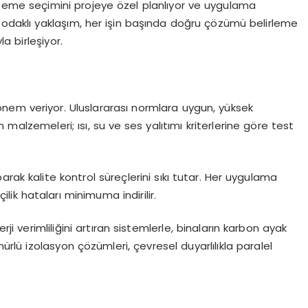
malzeme seçimini projeye özel planlıyor ve uygulama
i odaklı yaklaşım, her işin başında doğru çözümü belirleme
a birleşiyor.
nem veriyor. Uluslararası normlara uygun, yüksek
on malzemeleri; ısı, su ve ses yalıtımı kriterlerine göre test
rak kalite kontrol süreçlerini sıkı tutar. Her uygulama
lik hataları minimuma indirilir.
rji verimliliğini artıran sistemlerle, binaların karbon ayak
lü izolasyon çözümleri, çevresel duyarlılıkla paralel