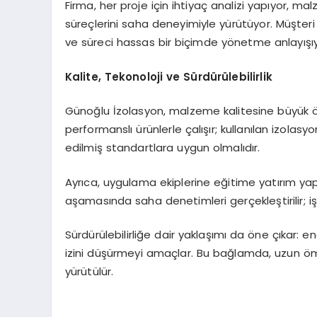
Firma, her proje için ihtiyaç analizi yapıyor, 
süreçlerini saha deneyimiyle yürütüyor. Müşter
ve süreci hassas bir biçimde yönetme anlayışıyl
Kalite, Tekonoloji ve Sürdürülebilirlik
Günoğlu İzolasyon, malzeme kalitesine büyük ö
performanslı ürünlerle çalışır; kullanılan izolasy
edilmiş standartlara uygun olmalıdır.
Ayrıca, uygulama ekiplerine eğitime yatırım yapa
aşamasında saha denetimleri gerçekleştirilir; işçi
Sürdürülebilirliğe dair yaklaşımı da öne çıkar: ene
izini düşürmeyi amaçlar. Bu bağlamda, uzun ömür
yürütülür.