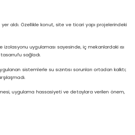
er aldı. Özellikle konut, site ve ticari yapı projelerindeki
he izolasyonu uygulaması sayesinde, iç mekanlardaki ısı
i tasarrufu sağladı.
gulanan sistemlerle su sızıntısı sorunları ortadan kalktı;
arşılaşmadı.
lmesi, uygulama hassasiyeti ve detaylara verilen önem,