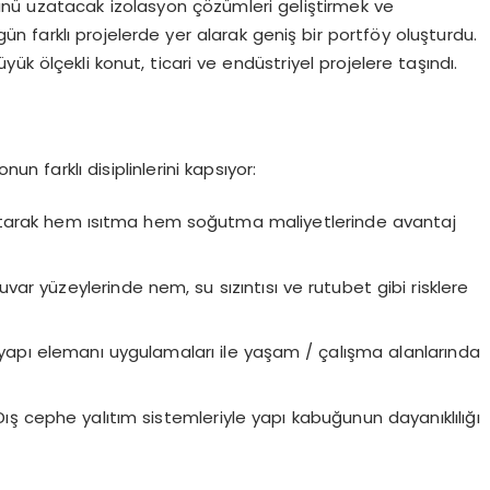
nü uzatacak izolasyon çözümleri geliştirmek ve
 farklı projelerde yer alarak geniş bir portföy oluşturdu.
k ölçekli konut, ticari ve endüstriyel projelere taşındı.
n farklı disiplinlerini kapsıyor:
azaltarak hem ısıtma hem soğutma maliyetlerinde avantaj
uvar yüzeylerinde nem, su sızıntısı ve rutubet gibi risklere
n yapı elemanı uygulamaları ile yaşam / çalışma alanlarında
 Dış cephe yalıtım sistemleriyle yapı kabuğunun dayanıklılığı