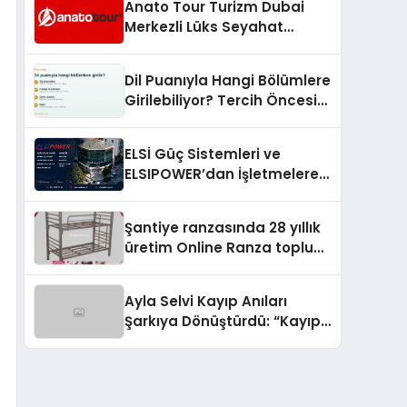
Anato Tour Turizm Dubai
Merkezli Lüks Seyahat
Hizmetleriyle Küresel
Turizmde Öne Çıkıyor
Dil Puanıyla Hangi Bölümlere
Girilebiliyor? Tercih Öncesi
Bilinmesi Gerekenler
ELSİ Güç Sistemleri ve
ELSIPOWER’dan İşletmelere
Güvenilir Enerji Çözümleri
Şantiye ranzasında 28 yıllık
üretim Online Ranza toplu
yaşam alanlarını tek elden
donatıyor
Ayla Selvi Kayıp Anıları
Şarkıya Dönüştürdü: “Kayıp
Kasetler 1” 31 Temmuz’da
Yayında