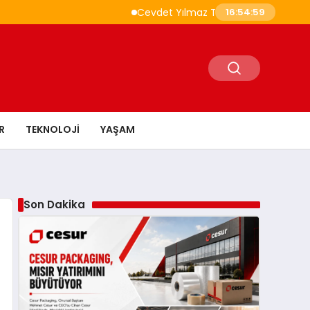
Cevdet Yılmaz Türkiye İhracatının Güçlü Alt 
16:55:00
R
TEKNOLOJI
YAŞAM
Son Dakika