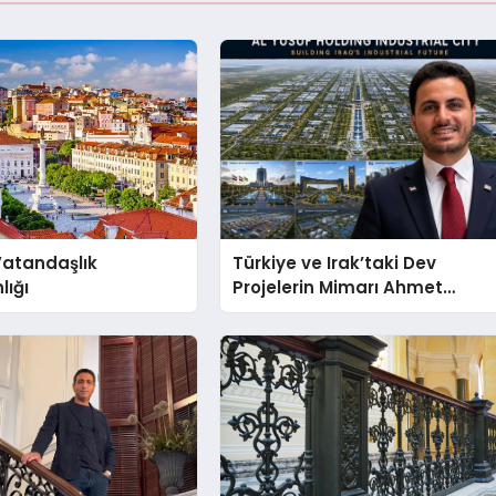
Vatandaşlık
Türkiye ve Irak’taki Dev
lığı
Projelerin Mimarı Ahmet
Hasan Salim Beyoğlu, 10
Milyon Metrekarelik “Al Yusuf
Holding Industrial City”
Projesini Hayata Geçirecek