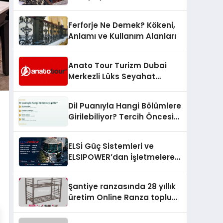
Arenada Tanıtmayı
Hedefliyor
Ferforje Ne Demek? Kökeni,
Anlamı ve Kullanım Alanları
Anato Tour Turizm Dubai
Merkezli Lüks Seyahat
Hizmetleriyle Küresel
Turizmde Öne Çıkıyor
Dil Puanıyla Hangi Bölümlere
Girilebiliyor? Tercih Öncesi
Bilinmesi Gerekenler
ELSİ Güç Sistemleri ve
ELSIPOWER’dan İşletmelere
Güvenilir Enerji Çözümleri
Şantiye ranzasında 28 yıllık
üretim Online Ranza toplu
yaşam alanlarını tek elden
donatıyor