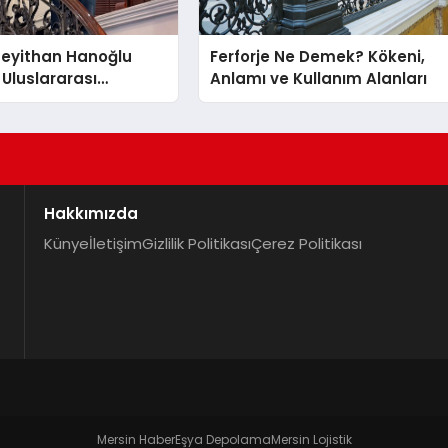
 Seyithan Hanoğlu
Ferforje Ne Demek? Kökeni,
 Uluslararası
Anlamı ve Kullanım Alanları
Tanıtmayı Hedefliyor
Hakkımızda
Künye
İletişim
Gizlilik Politikası
Çerez Politikası
Mersin Haber
Eşya Depolama
Mersin Lojistik