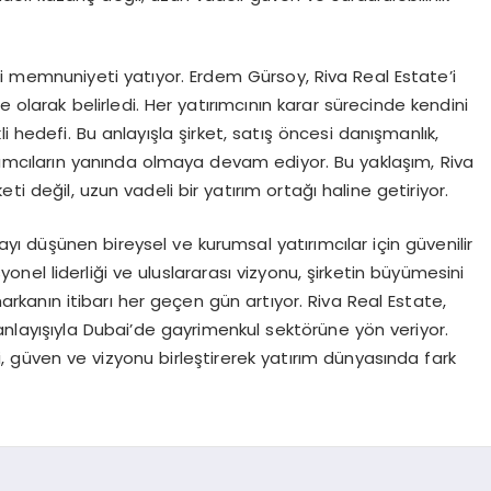
i memnuniyeti yatıyor. Erdem Gürsoy, Riva Real Estate’i
 olarak belirledi. Her yatırımcının karar sürecinde kendini
i hedefi. Bu anlayışla şirket, satış öncesi danışmanlık,
ırımcıların yanında olmaya devam ediyor. Bu yaklaşım, Riva
ti değil, uzun vadeli bir yatırım ortağı haline getiriyor.
ı düşünen bireysel ve kurumsal yatırımcılar için güvenilir
el liderliği ve uluslararası vizyonu, şirketin büyümesini
rkanın itibarı her geçen gün artıyor. Riva Real Estate,
nlayışıyla Dubai’de gayrimenkul sektörüne yön veriyor.
 güven ve vizyonu birleştirerek yatırım dünyasında fark