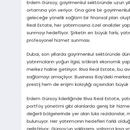
Erdem Gürsoy, gayrimenkul sektöründe uzun yıllar
ortamına yön veriyor. Ona göre bir gayrimenku
geleceğe yönelik sağlam bir finansal plan oluş
Real Estate, her yatırımcısına özel analizler y
sunmayı hedefliyor. Şirketin en büyük farkı, yat
profesyonel hizmet sunması.
Dubai, son yıllarda gayrimenkul sektöründe düny
yatırımcıların yoğun ilgisi, istikrarlı ekonomik y
merkez haline getiriyor. Riva Real Estate, bu a
sağlamayı amaçlıyor. Business Bay’deki merkezi
prestij hem de erişim kolaylığı açısından büyük
Erdem Gürsoy liderliğinde Riva Real Estate, yatı
portföy yönetimi gibi alanlarda geniş bir hizme
değerli bölgelerinde yer alan lüks rezidanslar, m
bulunuyor. Her yatırımcının hedefleri farklı oldu
geliştiriyor. Gürsoy’un yaklaşımı, yalnızca kısa v