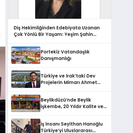
Diş Hekimliğinden Edebiyata Uzanan
Çok Yönlü Bir Yaşam: Yeşim Şahin
Yaman
Portekiz Vatandaşlık
Danışmanlığı
Türkiye ve Irak’taki Dev
Projelerin Mimarı Ahmet
Hasan Salim Beyoğlu, 10
Milyon Metrekarelik “Al Yusuf
Beylikdüzü’nde Beylik
Holding Industrial City”
İşkembe, 20 Yıldır Kalite ve
Projesini Hayata Geçirecek
Lezzetin Değişmeyen Adresi
İş İnsanı Seyithan Hanoğlu
Türkiye’yi Uluslararası