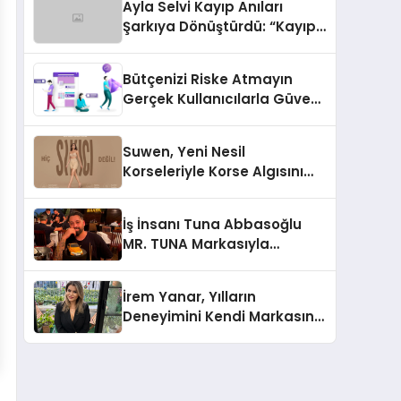
Ayla Selvi Kayıp Anıları
Şarkıya Dönüştürdü: “Kayıp
Kasetler 1” 31 Temmuz’da
Yayında
Bütçenizi Riske Atmayın
Gerçek Kullanıcılarla Güvenli
Sosyal Medya Büyümesi
Suwen, Yeni Nesil
Korseleriyle Korse Algısını
Değiştiriyor
İş İnsanı Tuna Abbasoğlu
MR. TUNA Markasıyla
Güneydoğu Asya’da
Büyümeye Devam Ediyor
İrem Yanar, Yılların
Deneyimini Kendi Markasına
Taşıdı