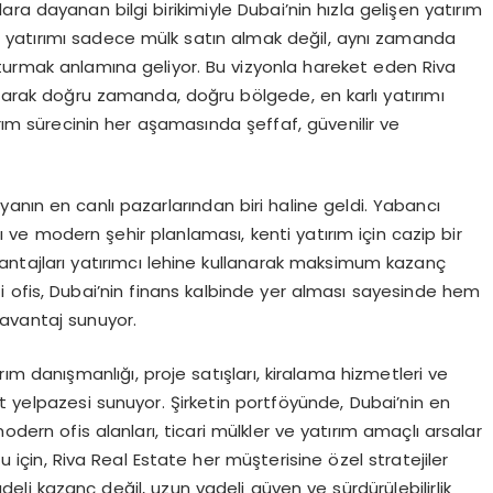
a dayanan bilgi birikimiyle Dubai’nin hızla gelişen yatırım
l yatırımı sadece mülk satın almak değil, aynı zamanda
turmak anlamına geliyor. Bu vizyonla hareket eden Riva
aparak doğru zamanda, doğru bölgede, en karlı yatırımı
ırım sürecinin her aşamasında şeffaf, güvenilir ve
anın en canlı pazarlarından biri haline geldi. Yabancı
apı ve modern şehir planlaması, kenti yatırım için cazip bir
vantajları yatırımcı lehine kullanarak maksimum kazanç
 ofis, Dubai’nin finans kalbinde yer alması sayesinde hem
 avantaj sunuyor.
rım danışmanlığı, proje satışları, kiralama hizmetleri ve
t yelpazesi sunuyor. Şirketin portföyünde, Dubai’nin en
odern ofis alanları, ticari mülkler ve yatırım amaçlı arsalar
ğu için, Riva Real Estate her müşterisine özel stratejiler
adeli kazanç değil, uzun vadeli güven ve sürdürülebilirlik