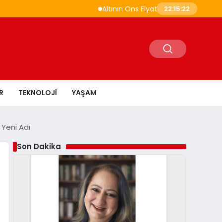
Altının Ons Fiyatı Temmuz Ayında Yükselişe
22:15:23
R
TEKNOLOJI
YAŞAM
 Yeni Adı
Son Dakika