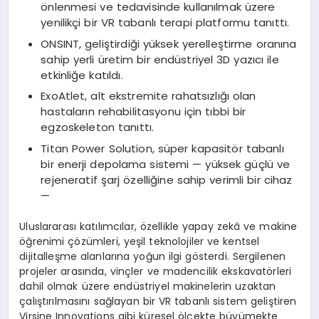
önlenmesi ve tedavisinde kullanılmak üzere
yenilikçi bir VR tabanlı terapi platformu tanıttı.
ONSINT, geliştirdiği yüksek yerelleştirme oranına
sahip yerli üretim bir endüstriyel 3D yazıcı ile
etkinliğe katıldı.
ExoAtlet, alt ekstremite rahatsızlığı olan
hastaların rehabilitasyonu için tıbbi bir
egzoskeleton tanıttı.
Titan Power Solution, süper kapasitör tabanlı
bir enerji depolama sistemi — yüksek güçlü ve
rejeneratif şarj özelliğine sahip verimli bir cihaz
—
Uluslararası katılımcılar, özellikle yapay zekâ ve makine
öğrenimi çözümleri, yeşil teknolojiler ve kentsel
dijitalleşme alanlarına yoğun ilgi gösterdi. Sergilenen
projeler arasında, vinçler ve madencilik ekskavatörleri
dahil olmak üzere endüstriyel makinelerin uzaktan
çalıştırılmasını sağlayan bir VR tabanlı sistem geliştiren
Virsine Innovations gibi küresel ölçekte büyümekte