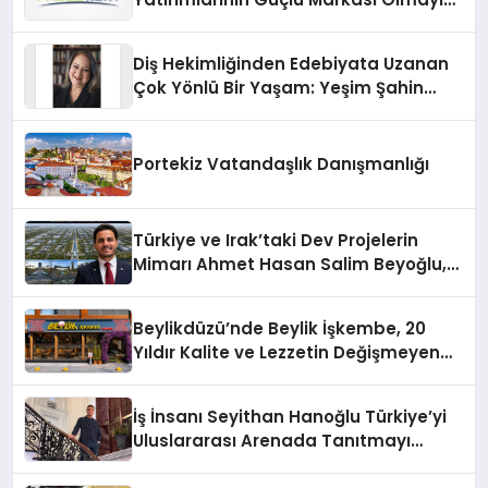
Sürdürüyor
Diş Hekimliğinden Edebiyata Uzanan
Çok Yönlü Bir Yaşam: Yeşim Şahin
Yaman
Portekiz Vatandaşlık Danışmanlığı
Türkiye ve Irak’taki Dev Projelerin
Mimarı Ahmet Hasan Salim Beyoğlu,
10 Milyon Metrekarelik “Al Yusuf
Holding Industrial City” Projesini
Beylikdüzü’nde Beylik İşkembe, 20
Hayata Geçirecek
Yıldır Kalite ve Lezzetin Değişmeyen
Adresi
İş İnsanı Seyithan Hanoğlu Türkiye’yi
Uluslararası Arenada Tanıtmayı
Hedefliyor