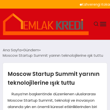
Kahverengi Kokarca İle S
GÜNDEM
Ana Sayfa
Gündem
Moscow Startup Summit yarının teknolojilerine ışık tuttu
EKONOMI
DÜNYA
Moscow Startup Summit yarının
teknolojilerine ışık tuttu
EĞITIM
Rusya’nın başkentinde düzenlenen uluslararası
MAGAZIN
Moscow Startup Summit, teknoloji ve inovasyon
alanında yılın en önemli küresel etkinliklerinden biri
SAĞLIK