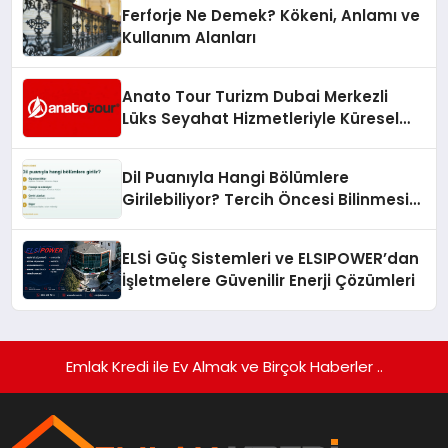
Ferforje Ne Demek? Kökeni, Anlamı ve
Kullanım Alanları
Anato Tour Turizm Dubai Merkezli
Lüks Seyahat Hizmetleriyle Küresel
Turizmde Öne Çıkıyor
Dil Puanıyla Hangi Bölümlere
Girilebiliyor? Tercih Öncesi Bilinmesi
Gerekenler
ELSİ Güç Sistemleri ve ELSIPOWER’dan
İşletmelere Güvenilir Enerji Çözümleri
Emlak Kredi ile Ev Almak ve Birçok Haberler ..