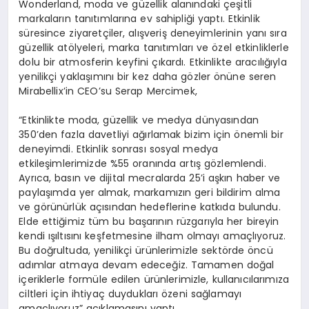
Wonderland, moda ve güzellik alanındaki çeşitli
markaların tanıtımlarına ev sahipliği yaptı. Etkinlik
süresince ziyaretçiler, alışveriş deneyimlerinin yanı sıra
güzellik atölyeleri, marka tanıtımları ve özel etkinliklerle
dolu bir atmosferin keyfini çıkardı. Etkinlikte aracılığıyla
yenilikçi yaklaşımını bir kez daha gözler önüne seren
Mirabellix’in CEO’su Serap Mercimek,
“Etkinlikte moda, güzellik ve medya dünyasından
350’den fazla davetliyi ağırlamak bizim için önemli bir
deneyimdi. Etkinlik sonrası sosyal medya
etkileşimlerimizde %55 oranında artış gözlemlendi.
Ayrıca, basın ve dijital mecralarda 25’i aşkın haber ve
paylaşımda yer almak, markamızın geri bildirim alma
ve görünürlük açısından hedeflerine katkıda bulundu.
Elde ettiğimiz tüm bu başarının rüzgarıyla her bireyin
kendi ışıltısını keşfetmesine ilham olmayı amaçlıyoruz.
Bu doğrultuda, yenilikçi ürünlerimizle sektörde öncü
adımlar atmaya devam edeceğiz. Tamamen doğal
içeriklerle formüle edilen ürünlerimizle, kullanıcılarımıza
ciltleri için ihtiyaç duydukları özeni sağlamayı
amaçlıyoruz” açıklamasını yaptı.