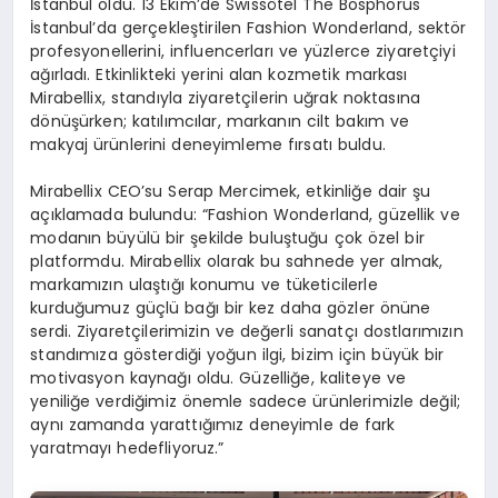
İstanbul oldu. 13 Ekim’de Swissôtel The Bosphorus
İstanbul’da gerçekleştirilen Fashion Wonderland, sektör
profesyonellerini, influencerları ve yüzlerce ziyaretçiyi
ağırladı. Etkinlikteki yerini alan kozmetik markası
Mirabellix, standıyla ziyaretçilerin uğrak noktasına
dönüşürken; katılımcılar, markanın cilt bakım ve
makyaj ürünlerini deneyimleme fırsatı buldu.
Mirabellix CEO’su Serap Mercimek, etkinliğe dair şu
açıklamada bulundu: “Fashion Wonderland, güzellik ve
modanın büyülü bir şekilde buluştuğu çok özel bir
platformdu. Mirabellix olarak bu sahnede yer almak,
markamızın ulaştığı konumu ve tüketicilerle
kurduğumuz güçlü bağı bir kez daha gözler önüne
serdi. Ziyaretçilerimizin ve değerli sanatçı dostlarımızın
standımıza gösterdiği yoğun ilgi, bizim için büyük bir
motivasyon kaynağı oldu. Güzelliğe, kaliteye ve
yeniliğe verdiğimiz önemle sadece ürünlerimizle değil;
aynı zamanda yarattığımız deneyimle de fark
yaratmayı hedefliyoruz.”