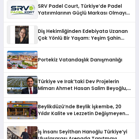
SRV Padel Court, Türkiye’de Padel
Yatırımlarının Güçlü Markası Olmayı
Sürdürüyor
Diş Hekimliğinden Edebiyata Uzanan
Çok Yönlü Bir Yaşam: Yeşim Şahin
Yaman
Portekiz Vatandaşlık Danışmanlığı
Türkiye ve Irak’taki Dev Projelerin
Mimarı Ahmet Hasan Salim Beyoğlu,
10 Milyon Metrekarelik “Al Yusuf
Holding Industrial City” Projesini
Beylikdüzü’nde Beylik İşkembe, 20
Hayata Geçirecek
Yıldır Kalite ve Lezzetin Değişmeyen
Adresi
İş İnsanı Seyithan Hanoğlu Türkiye’yi
Uluslararası Arenada Tanıtmayı