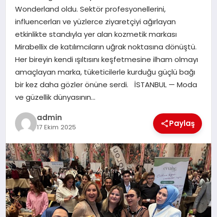
Wonderland oldu. Sektör profesyonellerini,
influencerları ve yüzlerce ziyaretçiyi ağırlayan
SIYASET
etkinlikte standıyla yer alan kozmetik markası
Mirabellix de katılımcıların uğrak noktasına dönüştü.
SPOR
Her bireyin kendi ışıltısını keşfetmesine ilham olmayı
amaçlayan marka, tüketicilerle kurduğu güçlü bağı
TEKNOLOJI
bir kez daha gözler önüne serdi. İSTANBUL — Moda
ve güzellik dünyasının…
YAŞAM
admin
Paylaş
17 Ekim 2025