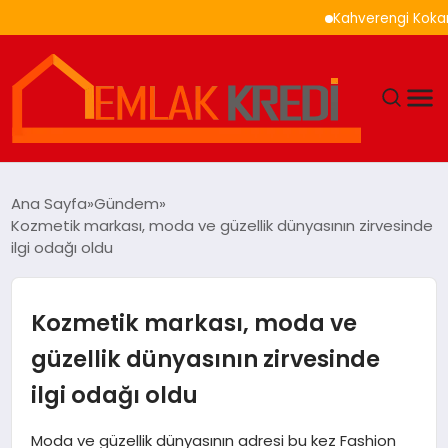
Kahverengi Kokarca İle S
GÜNDEM
Ana Sayfa
Gündem
Kozmetik markası, moda ve güzellik dünyasının zirvesinde
EKONOMI
ilgi odağı oldu
DÜNYA
Kozmetik markası, moda ve
EĞITIM
güzellik dünyasının zirvesinde
ilgi odağı oldu
MAGAZIN
Moda ve güzellik dünyasının adresi bu kez Fashion
SAĞLIK