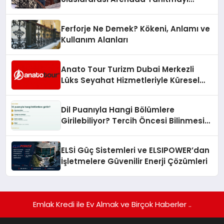
Hedefliyor
Ferforje Ne Demek? Kökeni, Anlamı ve
Kullanım Alanları
Anato Tour Turizm Dubai Merkezli
Lüks Seyahat Hizmetleriyle Küresel
Turizmde Öne Çıkıyor
Dil Puanıyla Hangi Bölümlere
Girilebiliyor? Tercih Öncesi Bilinmesi
Gerekenler
ELSİ Güç Sistemleri ve ELSIPOWER’dan
İşletmelere Güvenilir Enerji Çözümleri
Emlak Kredi ile Ev Almak ve Birçok Haberler ..