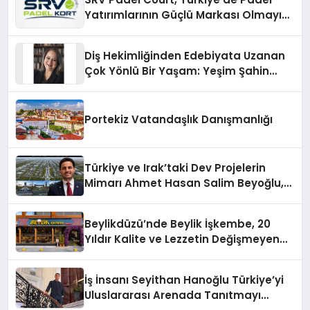
Yatırımlarının Güçlü Markası Olmayı
Sürdürüyor
Diş Hekimliğinden Edebiyata Uzanan
Çok Yönlü Bir Yaşam: Yeşim Şahin
Yaman
Portekiz Vatandaşlık Danışmanlığı
Türkiye ve Irak’taki Dev Projelerin
Mimarı Ahmet Hasan Salim Beyoğlu,
10 Milyon Metrekarelik “Al Yusuf
Holding Industrial City” Projesini
Beylikdüzü’nde Beylik İşkembe, 20
Hayata Geçirecek
Yıldır Kalite ve Lezzetin Değişmeyen
Adresi
İş İnsanı Seyithan Hanoğlu Türkiye’yi
Uluslararası Arenada Tanıtmayı