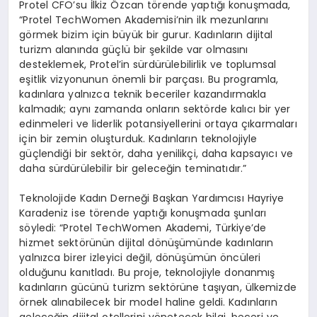
Protel CFO’su İlkiz Özcan törende yaptığı konuşmada,
“Protel TechWomen Akademisi’nin ilk mezunlarını
görmek bizim için büyük bir gurur. Kadınların dijital
turizm alanında güçlü bir şekilde var olmasını
desteklemek, Protel’in sürdürülebilirlik ve toplumsal
eşitlik vizyonunun önemli bir parçası. Bu programla,
kadınlara yalnızca teknik beceriler kazandırmakla
kalmadık; aynı zamanda onların sektörde kalıcı bir yer
edinmeleri ve liderlik potansiyellerini ortaya çıkarmaları
için bir zemin oluşturduk. Kadınların teknolojiyle
güçlendiği bir sektör, daha yenilikçi, daha kapsayıcı ve
daha sürdürülebilir bir geleceğin teminatıdır.”
Teknolojide Kadın Derneği Başkan Yardımcısı Hayriye
Karadeniz ise törende yaptığı konuşmada şunları
söyledi: “Protel TechWomen Akademi, Türkiye’de
hizmet sektörünün dijital dönüşümünde kadınların
yalnızca birer izleyici değil, dönüşümün öncüleri
olduğunu kanıtladı. Bu proje, teknolojiyle donanmış
kadınların gücünü turizm sektörüne taşıyan, ülkemizde
örnek alınabilecek bir model haline geldi. Kadınların