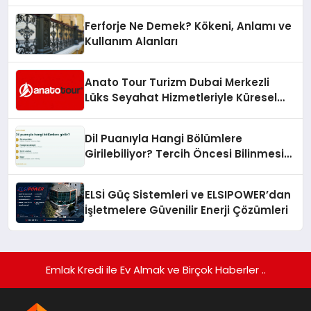
Hedefliyor
Ferforje Ne Demek? Kökeni, Anlamı ve
Kullanım Alanları
Anato Tour Turizm Dubai Merkezli
Lüks Seyahat Hizmetleriyle Küresel
Turizmde Öne Çıkıyor
Dil Puanıyla Hangi Bölümlere
Girilebiliyor? Tercih Öncesi Bilinmesi
Gerekenler
ELSİ Güç Sistemleri ve ELSIPOWER’dan
İşletmelere Güvenilir Enerji Çözümleri
Emlak Kredi ile Ev Almak ve Birçok Haberler ..