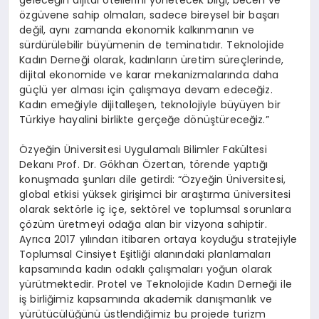
geleceğin dijital otellerini yönetecek bilgi, beceri ve
özgüvene sahip olmaları, sadece bireysel bir başarı
değil, aynı zamanda ekonomik kalkınmanın ve
sürdürülebilir büyümenin de teminatıdır. Teknolojide
Kadın Derneği olarak, kadınların üretim süreçlerinde,
dijital ekonomide ve karar mekanizmalarında daha
güçlü yer alması için çalışmaya devam edeceğiz.
Kadın emeğiyle dijitalleşen, teknolojiyle büyüyen bir
Türkiye hayalini birlikte gerçeğe dönüştüreceğiz.”
Özyeğin Üniversitesi Uygulamalı Bilimler Fakültesi
Dekanı Prof. Dr. Gökhan Özertan, törende yaptığı
konuşmada şunları dile getirdi: “Özyeğin Üniversitesi,
global etkisi yüksek girişimci bir araştırma üniversitesi
olarak sektörle iç içe, sektörel ve toplumsal sorunlara
çözüm üretmeyi odağa alan bir vizyona sahiptir.
Ayrıca 2017 yılından itibaren ortaya koyduğu stratejiyle
Toplumsal Cinsiyet Eşitliği alanındaki planlamaları
kapsamında kadın odaklı çalışmaları yoğun olarak
yürütmektedir. Protel ve Teknolojide Kadın Derneği ile
iş birliğimiz kapsamında akademik danışmanlık ve
yürütücülüğünü üstlendiğimiz bu projede turizm