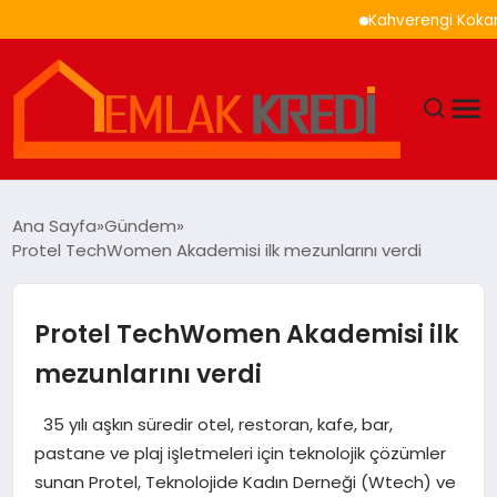
Kahverengi Kokarca İle
GÜNDEM
Ana Sayfa
Gündem
Protel TechWomen Akademisi ilk mezunlarını verdi
EKONOMI
DÜNYA
Protel TechWomen Akademisi ilk
mezunlarını verdi
EĞITIM
35 yılı aşkın süredir otel, restoran, kafe, bar,
MAGAZIN
pastane ve plaj işletmeleri için teknolojik çözümler
sunan Protel, Teknolojide Kadın Derneği (Wtech) ve
SAĞLIK