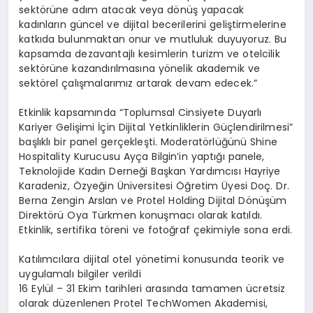
sektörüne adım atacak veya dönüş yapacak
kadınların güncel ve dijital becerilerini geliştirmelerine
katkıda bulunmaktan onur ve mutluluk duyuyoruz. Bu
kapsamda dezavantajlı kesimlerin turizm ve otelcilik
sektörüne kazandırılmasına yönelik akademik ve
sektörel çalışmalarımız artarak devam edecek.”
Etkinlik kapsamında “Toplumsal Cinsiyete Duyarlı
Kariyer Gelişimi İçin Dijital Yetkinliklerin Güçlendirilmesi”
başlıklı bir panel gerçekleşti. Moderatörlüğünü Shine
Hospitality Kurucusu Ayça Bilgin’in yaptığı panele,
Teknolojide Kadın Derneği Başkan Yardımcısı Hayriye
Karadeniz, Özyeğin Üniversitesi Öğretim Üyesi Doç. Dr.
Berna Zengin Arslan ve Protel Holding Dijital Dönüşüm
Direktörü Oya Türkmen konuşmacı olarak katıldı.
Etkinlik, sertifika töreni ve fotoğraf çekimiyle sona erdi.
Katılımcılara dijital otel yönetimi konusunda teorik ve
uygulamalı bilgiler verildi
16 Eylül – 31 Ekim tarihleri arasında tamamen ücretsiz
olarak düzenlenen Protel TechWomen Akademisi,