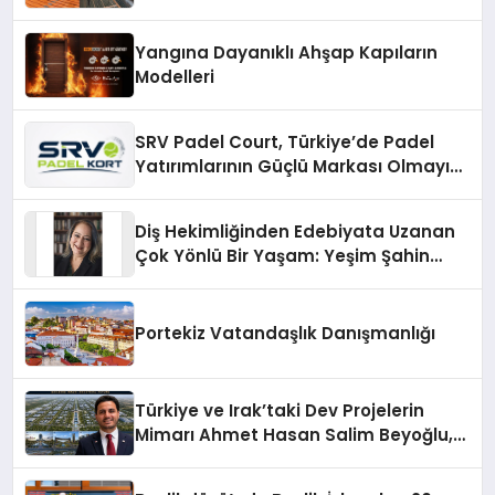
Çözümler
Yangına Dayanıklı Ahşap Kapıların
Modelleri
SRV Padel Court, Türkiye’de Padel
Yatırımlarının Güçlü Markası Olmayı
Sürdürüyor
Diş Hekimliğinden Edebiyata Uzanan
Çok Yönlü Bir Yaşam: Yeşim Şahin
Yaman
Portekiz Vatandaşlık Danışmanlığı
Türkiye ve Irak’taki Dev Projelerin
Mimarı Ahmet Hasan Salim Beyoğlu,
10 Milyon Metrekarelik “Al Yusuf
Holding Industrial City” Projesini