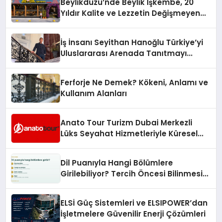
Beylikdüzü’nde Beylik İşkembe, 20
Hayata Geçirecek
Yıldır Kalite ve Lezzetin Değişmeyen
Adresi
İş İnsanı Seyithan Hanoğlu Türkiye’yi
Uluslararası Arenada Tanıtmayı
Hedefliyor
Ferforje Ne Demek? Kökeni, Anlamı ve
Kullanım Alanları
Anato Tour Turizm Dubai Merkezli
Lüks Seyahat Hizmetleriyle Küresel
Turizmde Öne Çıkıyor
Dil Puanıyla Hangi Bölümlere
Girilebiliyor? Tercih Öncesi Bilinmesi
Gerekenler
ELSİ Güç Sistemleri ve ELSIPOWER’dan
İşletmelere Güvenilir Enerji Çözümleri