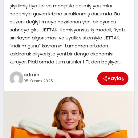
şişirilmiş fiyatlar ve manipüle edilmiş yorumlar
nedeniyle güven krizine sürüklenmiş durumda. Bu
SIYASET
düzeni değiştirmeye hazırlanan yeni bir oyuncu
sahneye çıktı: JETTAK. Komisyonsuz iş modeli, fiyatı
SPOR
sınırlayan algoritması ve üyelik sistemiyle JETTAK,
“indirim günü” kavramını tamamen ortadan
TEKNOLOJI
kaldırarak alışverişte yeni bir denge ekonomisi
kuruyor. Platformda tüm ürünler 1 TL’den başlıyor….
YAŞAM
admin
Paylaş
05 Kasım 2025