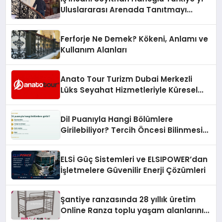
Uluslararası Arenada Tanıtmayı
Hedefliyor
Ferforje Ne Demek? Kökeni, Anlamı ve
Kullanım Alanları
Anato Tour Turizm Dubai Merkezli
Lüks Seyahat Hizmetleriyle Küresel
Turizmde Öne Çıkıyor
Dil Puanıyla Hangi Bölümlere
Girilebiliyor? Tercih Öncesi Bilinmesi
Gerekenler
ELSİ Güç Sistemleri ve ELSIPOWER’dan
İşletmelere Güvenilir Enerji Çözümleri
Şantiye ranzasında 28 yıllık üretim
Online Ranza toplu yaşam alanlarını
tek elden donatıyor