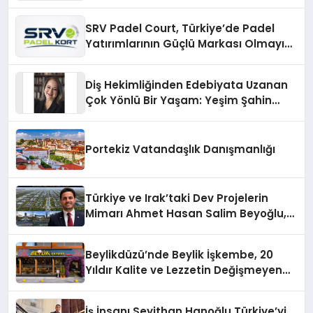
SRV Padel Court, Türkiye’de Padel
Yatırımlarının Güçlü Markası Olmayı
Sürdürüyor
Diş Hekimliğinden Edebiyata Uzanan
Çok Yönlü Bir Yaşam: Yeşim Şahin
Yaman
Portekiz Vatandaşlık Danışmanlığı
Türkiye ve Irak’taki Dev Projelerin
Mimarı Ahmet Hasan Salim Beyoğlu,
10 Milyon Metrekarelik “Al Yusuf
Holding Industrial City” Projesini
Beylikdüzü’nde Beylik İşkembe, 20
Hayata Geçirecek
Yıldır Kalite ve Lezzetin Değişmeyen
Adresi
İş İnsanı Seyithan Hanoğlu Türkiye’yi