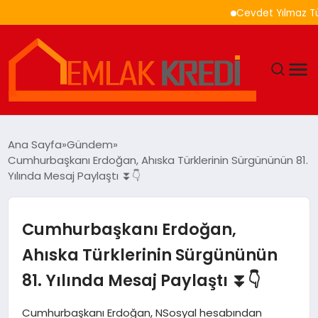
Cevdet Yılmaz Türkiye 
GÜNDEM
Ana Sayfa
Gündem
Cumhurbaşkanı Erdoğan, Ahıska Türklerinin Sürgününün 81.
EKONOMI
Yılında Mesaj Paylaştı ⏬👇
DÜNYA
Cumhurbaşkanı Erdoğan,
EĞITIM
Ahıska Türklerinin Sürgününün
81. Yılında Mesaj Paylaştı ⏬👇
MAGAZIN
Cumhurbaşkanı Erdoğan, NSosyal hesabından
SAĞLIK