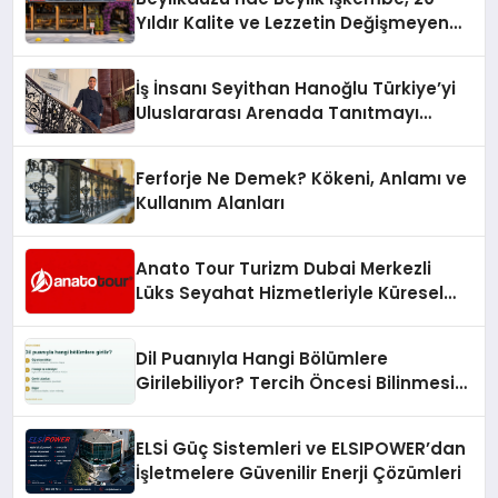
Hayata Geçirecek
Yıldır Kalite ve Lezzetin Değişmeyen
Adresi
İş İnsanı Seyithan Hanoğlu Türkiye’yi
Uluslararası Arenada Tanıtmayı
Hedefliyor
Ferforje Ne Demek? Kökeni, Anlamı ve
Kullanım Alanları
Anato Tour Turizm Dubai Merkezli
Lüks Seyahat Hizmetleriyle Küresel
Turizmde Öne Çıkıyor
Dil Puanıyla Hangi Bölümlere
Girilebiliyor? Tercih Öncesi Bilinmesi
Gerekenler
ELSİ Güç Sistemleri ve ELSIPOWER’dan
İşletmelere Güvenilir Enerji Çözümleri