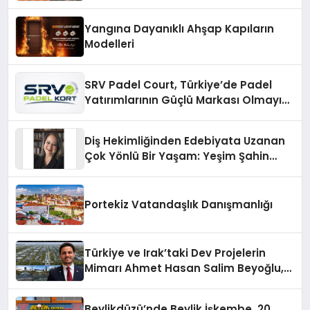
Çözümler
Yangına Dayanıklı Ahşap Kapıların
Modelleri
SRV Padel Court, Türkiye’de Padel
Yatırımlarının Güçlü Markası Olmayı
Sürdürüyor
Diş Hekimliğinden Edebiyata Uzanan
Çok Yönlü Bir Yaşam: Yeşim Şahin
Yaman
Portekiz Vatandaşlık Danışmanlığı
Türkiye ve Irak’taki Dev Projelerin
Mimarı Ahmet Hasan Salim Beyoğlu,
10 Milyon Metrekarelik “Al Yusuf
Holding Industrial City” Projesini
Beylikdüzü’nde Beylik İşkembe, 20