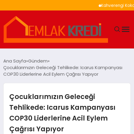
Kahverengi Kokarca İle
GÜNDEM
Ana Sayfa
Gündem
Çocuklarımızın Geleceği Tehlikede: Icarus Kampanyası
EKONOMI
COP30 Liderlerine Acil Eylem Çağrısı Yapıyor
DÜNYA
Çocuklarımızın Geleceği
EĞITIM
Tehlikede: Icarus Kampanyası
COP30 Liderlerine Acil Eylem
MAGAZIN
Çağrısı Yapıyor
SAĞLIK