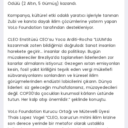
Ödülü (2 Altın, 5 Gümüş) kazandı
.
Kampanya, kültürel etki odaklı yaratıcı işleriyle tanınan
Zubi ve kanıta dayalı iklim çözümlerine yatırım yapan
VoLo Foundation tarafından destekleniyor.
CLEO Enstit
üsü
CEO
’
su Yoca Arditi-Rocha
“
LUUM
’
da
kazanmak zaten bildiğimizi doğruladı: Sanat insanları
harekete geçirir… insanlar da politikayı. Bugün
müzakereciler Brezilya
’
da toplanırken liderlerden zor
kararlar almalarını istiyoruz: Gezegen ısıtan emisyonları
kesin, fosil yakıt kirliliğini teşvik eden vergi mükellefi
sübvansiyonlarını sonlandırın ve küresel iklim
g
ö
rüşmelerinden endüstri lobicilerini çıkarın. Dünya
liderleri: siz geleceğin muhafızlarısınız, müzayedecileri
değ
il. COP30
’
da
çocukları kurumsal kârların üstünde
tutun. Her kalp atışı önemlidir.” şeklinde konuştu.
VoLo Foundation Kurucu Ortağı ve Mü
tevelli
Ü
yesi
Thais Lopez Vogel
“
CLEO, Icarus
’
un mitini iklim krizine
son derece yerinde bir metafor olarak ustalıkla