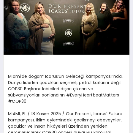
Miami
’
de do
ğan
“
Icarus
’
un Geleceği kampanyası’’nda,
Dünya liderleri çocukları seçmeli, petrol kârlarını değ
il.
COP30 Ba
şkanı: lobicileri dışarı çıkarın ve
sübvansiyonları sonlandırın
#EveryHeartbeatMatters
#COP30
MIAMI, FL / 18 Kas
ım 2025 /
Our Present, Icarus
’
Future
kampanyası, iklim eylemindeki gecikmeyi ebeveynler,
çocuklar ve insan hikâyeleri üzerinden yeniden
çerçeveleyerek COP30
ö
ncesi duyguyu kamusal