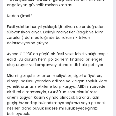
engelleyen güvenlik mekanizmaları
Neden Şimdi?
Fosil yakıtlar her yıl yaklaşık
1,5 trilyon dolar
doğrudan
sübvansiyon alıyor. Dolaylı maliyetler (sağlık ve iklim
zararları) dahil edildiğinde bu rakam
7 trilyon
dolar
seviyesine çıkıyor.
Ayrı
ca COP30
’
da güçlü bir fosil yakıt lobisi varlığı tespit
edildi. Bu durum hem politik hem finansal bir engel
oluşturuyor ve kampanyayı daha kritik hale getiriyor.
Miami gibi şehirler artan maliyetler, sigorta fiyatları,
altyapı baskısı, yerinden edilme ve kırılgan topluluklara
y
ö
nelik orantısız etkilerle karşı karşıya. ABD
’
nin zirvede
aktif rol almamasıyla, COP30
’
un sonuçları küresel
ö
nem taşıyor. Kasım ayında alınacak kararlar, adil
geçişi hızlandırı
p h
ızlandırmayacağımızı veya gelecek
nesilleri daha büyük risklere mi sürükleyeceğimizi
belirleyecek.