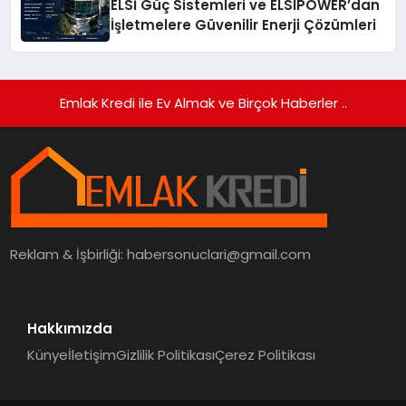
ELSİ Güç Sistemleri ve ELSIPOWER’dan
İşletmelere Güvenilir Enerji Çözümleri
Emlak Kredi ile Ev Almak ve Birçok Haberler ..
Reklam & İşbirliği:
habersonuclari@gmail.com
Hakkımızda
Künye
İletişim
Gizlilik Politikası
Çerez Politikası