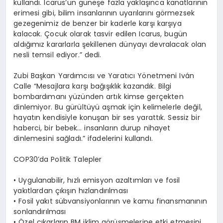
kullandı
. Icarus
’
un g
üneşe fazla yaklaşınca kanatlarının
erimesi gibi, bilim insanlarının uyarılarını g
ö
rmezsek
gezegenimiz de benzer bir kaderle karşı karşıya
kalacak. Çocuk olarak tasvir edilen Icarus, bugü
n
ald
ığımız kararlarla şekillenen dünyayı devralacak olan
nesli temsil ediyor.” dedi.
Zubi Başkan Yardımcısı ve Yaratıcı
Y
ö
netmeni Ivá
n
Calle
“
Mesajlara karşı bağışıklık kazandık. Bilgi
bombardımanı yüzünden artık kimse gerçekten
dinlemiyor. Bu gürültüyü aşmak için kelimelerle değil,
hayatın kendisiyle konuşan bir ses yarattık. Sessiz bir
haberci, bir bebek… insanların durup nihayet
dinlemesini sağladı.” ifadelerini kullandı.
COP30
’
da Politik Talepler
• Uygulanabilir, hızlı emisyon azaltımları ve fosil
yakıtlardan çıkışın hızlandırılması
• Fosil yakıt sübvansiyonlarının ve kamu finansmanının
sonlandırılması
• Özel çıkarların BM iklim g
ö
rüşmelerine etki etmesini