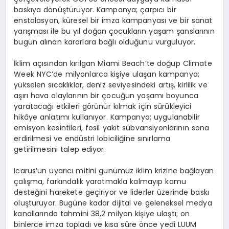
baskıya d
ö
nüştürüyor. Kampanya; çarpıcı bir
enstalasyon, küresel bir imza kampanyası ve bir sanat
yarış
mas
ı ile bu yı
l do
ğan çocukların yaşam şanslarının
bugün alınan kararlara bağlı olduğunu vurguluyor.
İklim açısından kırı
lgan Miami Beach
’
te do
ğ
up Climate
Week NYC
’
de milyonlarca kişiye ulaşan kampanya;
yükselen sıcaklıklar, deniz seviyesindeki artış, kirlilik ve
aşırı hava olaylarının bir ç
ocu
ğun yaşamı boyunca
yaratacağı etkileri g
ö
rünü
r k
ılmak için sürükleyici
hikâye anlatımı kullanıyor. Kampanya; uygulanabilir
emisyon kesintileri, fosil yakıt sübvansiyonlarının sona
erdirilmesi ve endü
stri lobicili
ğ
ine s
ınırlama
getirilmesini talep ediyor.
Icarus
’
un uyarıcı mitini günümüz iklim krizine bağlayan
çalışma, farkı
ndal
ık yaratmakla kalmayıp kamu
desteğini harekete geçiriyor ve liderler üzerinde baskı
oluşturuyor. Bugüne kadar dijital ve
geleneksel medya
kanallarında tahmini 38,2 milyon kişiye ulaştı
; on
binlerce imza topladı
ve
kısa süre
ö
nce yedi LUUM