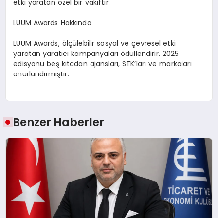
etki yaratan
ö
zel bir vakıftır.
LUUM Awards Hakkında
LUUM Awards
,
ö
lçülebilir sosyal ve çevresel etki
yaratan yaratıcı kampanyaları ödüllendirir. 2025
edisyonu beş kıtadan ajansları
, STK
’
ları ve markaları
onurlandırmıştır.
Benzer Haberler