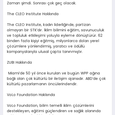
Zaman şimdi. Sonrası ç
ok ge
ç olacak.
The CLEO Institute Hakk
ında
The CLEO Institute
, kadın liderliğinde, partizan
olmayan bir STK
’
dır. İklim bilimini eğitim, savunuculuk
ve topluluk etkileşimi yoluyla eyleme d
ö
nüştürür. 62
binden fazla kişiyi eğitmiş, milyonlarca doları yerel
çözümlere y
ö
nlendirmiş, yaratıcı
ve
ö
düllü
kampanyalarıyla ulusal çapta tanınmıştır.
ZUBI Hakkında
Miami
’
de 50 yıl
ö
nce kurulan ve bugü
n WPP a
ğına
bağlı olan çok kültürlü bir iletişim ajansıdır. ABD
’
de çok
kültürlü pazarlamanın
ö
ncülerindendir.
VoLo Foundation Hakk
ında
VoLo Foundation
, bilim temelli iklim çözümlerini
destekleyen, eğitimi güçlendiren ve sağlık alanında