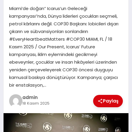
Miami’de doğan“ Icarus’un Geleceği
SIYASET
kampanyası’’nda, Dünya liderleri çocukları seçmeli,
petrol kârlarını değil. COP30 Başkanı: lobicileri dışarı
SPOR
çıkarın ve sübvansiyonları sonlandırın
#EveryHeartbeatMatters #COP30 MIAMI, FL / 18
TEKNOLOJI
Kasım 2025 / Our Present, Icarus’ Future
kampanyası, iklim eylemindeki gecikmeyi
YAŞAM
ebeveynler, çocuklar ve insan hikâyeleri üzerinden
yeniden çerçeveleyerek COP30 öncesi duyguyu
kamusal baskıya dönüştürüyor. Kampanya; çarpıcı
bir enstalasyon,…
admin
Paylaş
18 Kasım 2025