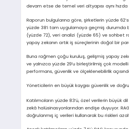
devam etse de temel veri altyap
ı
s
ı
ayn
ı
h
ı
zda 
Raporun bulgular
ı
na g
ö
re,
ş
irketlerin y
ü
zde 62
’
s
y
ü
zde 38
’
i tam uygulamaya ge
ç
mi
ş
durumda b
(y
ü
zde 72), veri analizi (y
ü
zde 65) ve sohbet r
yapay zekan
ı
n art
ı
k i
ş
s
ü
re
ç
lerinin do
ğ
al bir par
Buna ra
ğ
men
ç
o
ğ
u kurulu
ş
, geli
ş
mi
ş
yapay zeka
ve yaln
ı
zca y
ü
zde 29
’
u birle
ş
tirilmi
ş ç
ok modelli
performans, g
ü
venlik ve
ö
l
ç
eklenebilirlik a
çı
s
ı
nda
Y
ö
neticilerin en b
ü
y
ü
k kayg
ı
s
ı
g
ü
venlik ve do
ğ
r
Kat
ı
l
ı
mc
ı
lar
ı
n y
ü
zde 83
’ü
,
ö
zel verilerin b
ü
y
ü
k di
zek
â
hal
ü
sinasyonlar
ı
ndan endi
ş
e duyuyor. RA
do
ğ
rulanm
ış
i
ç
verileri kullanarak bu riskleri aza