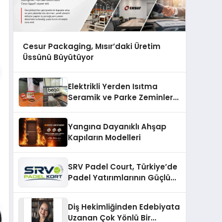
Cesur Packaging, Mısır’daki Üretim
Üssünü Büyütüyor
Elektrikli Yerden Isıtma
Seramik ve Parke Zeminler
İçin En Verimli Çözümler
Yangına Dayanıklı Ahşap
Kapıların Modelleri
SRV Padel Court, Türkiye’de
Padel Yatırımlarının Güçlü
Markası Olmayı Sürdürüyor
Diş Hekimliğinden Edebiyata
Uzanan Çok Yönlü Bir