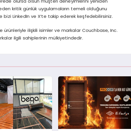
erede olursa olsun m
üş
teri deneyimlerini yeniden
den kritik g
ü
nl
ü
k uygulamalar
ı
n temeli oldu
ğ
unu
e bizi
LinkedIn
ve
X
‘te takip ederek ke
ş
fedebilirsiniz.
se
ü
r
ü
nleriyle ili
ş
kili isimler ve markalar Couchbase, Inc.
kalar ilgili sahiplerinin m
ü
lkiyetindedir.