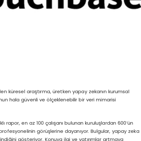
len k
ü
resel ara
ş
t
ı
rma,
ü
retken yapay zekan
ı
n kurumsal
mun hala g
ü
venli ve
ö
l
ç
eklenebilir bir veri mimarisi
ı
kl
ı
rapor, en az 100
ç
al
ış
an
ı
bulunan kurulu
ş
lardan 600
’ü
n
 profesyonelinin g
ö
r
üş
lerine dayan
ı
yor. Bulgular, yapay zeka
indi
ğ
ini g
ö
steriyor. Konuya ilgi ve yat
ı
r
ı
mlar artmaya