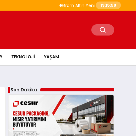
Gram Altın Yeni Güne Yükselişle Başladı
19:16:00
R
TEKNOLOJI
YAŞAM
Son Dakika