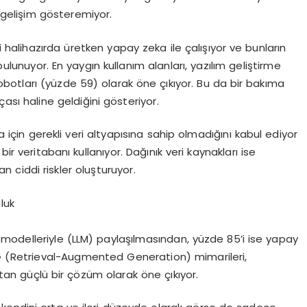
geli
ş
im g
ö
steremiyor.
i halihaz
ı
rda
ü
retken yapay zeka ile
ç
al
ışı
yor ve bunlar
ı
n
ulunuyor. En yayg
ı
n kullan
ı
m alanlar
ı
, yaz
ı
l
ı
m geli
ş
tirme
obotlar
ı
(y
ü
zde 59) olarak
ö
ne
çı
k
ı
yor. Bu da bir bak
ı
ma
ç
as
ı
haline geldi
ğ
ini g
ö
steriyor.
 i
ç
in gerekli veri altyap
ı
s
ı
na sahip olmad
ığı
n
ı
kabul ediyor
 bir veritaban
ı
kullan
ı
yor. Da
ğı
n
ı
k veri kaynaklar
ı
ise
n ciddi riskler olu
ş
turuyor.
uluk
l modelleriyle (LLM) payla
şı
lmas
ı
ndan, y
ü
zde 85
’
i ise yapay
G (Retrieval-Augmented Generation) mimarileri,
ltan g
üç
l
ü
bir
çö
z
ü
m olarak
ö
ne
çı
k
ı
yor.