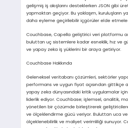
geli
ş
mi
ş
i
ş
ak
ış
lar
ı
n
ı
desteklerken JSON gibi
ü
re
yapmaktan ge
ç
iyor. Bu yakla
şı
m, kurulu
ş
lar
ı
n y
daha eyleme ge
ç
irilebilir i
ç
g
ö
r
ü
ler elde etmele
Couchbase, Capella geli
ş
tirici veri platformu 
buluttan u
ç
sistemlere kadar esneklik, h
ı
z ve g
ve yapay zeka i
ş
y
ü
klerini bir araya getiriyor.
Couchbase Hakk
ı
nda
Geleneksel veritaban
ı çö
z
ü
mleri, sekt
ö
rler yap
performans ve uygun fiyat a
çı
s
ı
ndan gittik
ç
e a
yapay zeka d
ü
nyas
ı
ndaki kritik uygulamalar i
ç
i
liderlik ediyor. Couchbase; i
ş
lemsel, analitik, m
y
ö
netilen bir
çö
z
ü
mde birle
ş
tirerek geli
ş
tiricil
ve
ö
l
ç
eklendirme g
ü
c
ü
veriyor. Buluttan uca v
ö
l
ç
eklenebilirlik ve maliyet verimlili
ğ
i sunuyor. 