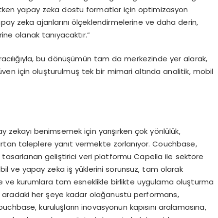
tken yapay zeka dostu formatlar i
ç
in optimizasyon
apay zeka ajanlar
ı
n
ı ö
l
ç
eklendirmelerine ve daha derin,
rine olanak tan
ı
yacakt
ı
r.
”
arac
ı
l
ığı
yla, bu d
ö
n
üşü
m
ü
n tam da merkezinde yer alarak,
ü
ven i
ç
in olu
ş
turulmu
ş
tek bir mimari alt
ı
nda analitik, mobil
ay zekay
ı
benimsemek i
ç
in yar
ışı
rken
ç
ok y
ö
nl
ü
l
ü
k,
rtan taleplere yan
ı
t vermekte zorlan
ı
yor. Couchbase,
n tasarlanan geli
ş
tirici veri platformu Capella ile sekt
ö
re
obil ve yapay zeka i
ş
y
ü
klerini sorunsuz, tam olarak
ere ve kurumlara tam esneklikle birlikte uygulama olu
ş
turma
e aradaki her
ş
eye kadar ola
ğ
an
ü
st
ü
performans,
Couchbase, kurulu
ş
lar
ı
n inovasyonun kap
ı
s
ı
n
ı
aralamas
ı
na,