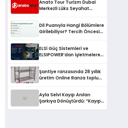
Anato Tour Turizm Dubai
Merkezli Lüks Seyahat
Hizmetleriyle Küresel
Turizmde Öne Çıkıyor
Dil Puanıyla Hangi Bölümlere
Girilebiliyor? Tercih Öncesi
Bilinmesi Gerekenler
ELSİ Güç Sistemleri ve
ELSIPOWER’dan İşletmelere
Güvenilir Enerji Çözümleri
Şantiye ranzasında 28 yıllık
üretim Online Ranza toplu
yaşam alanlarını tek elden
donatıyor
Ayla Selvi Kayıp Anıları
Şarkıya Dönüştürdü: “Kayıp
Kasetler 1” 31 Temmuz’da
Yayında