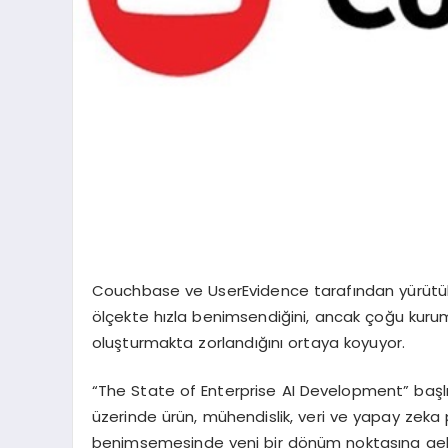
Couchbase ve UserEvidence taraf
ı
ndan y
ü
r
ü
t
ü
ö
l
ç
ekte h
ı
zla benimsendi
ğ
ini, ancak
ç
o
ğ
u kuru
olu
ş
turmakta zorland
ığı
n
ı
ortaya koyuyor.
“
The State of Enterprise AI Development
”
ba
ş
l
ü
zerinde
ü
r
ü
n, m
ü
hendislik, veri ve yapay zeka
benimsemesinde yeni bir d
ö
n
ü
m noktas
ı
na gel