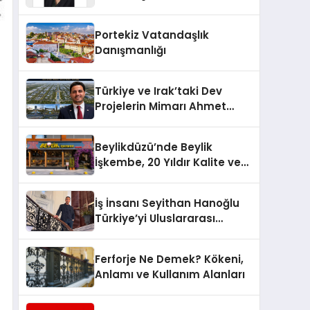
Yaşam: Yeşim Şahin Yaman
Portekiz Vatandaşlık
Danışmanlığı
Türkiye ve Irak’taki Dev
Projelerin Mimarı Ahmet
Hasan Salim Beyoğlu, 10
Milyon Metrekarelik “Al Yusuf
Beylikdüzü’nde Beylik
Holding Industrial City”
İşkembe, 20 Yıldır Kalite ve
Projesini Hayata Geçirecek
Lezzetin Değişmeyen Adresi
İş İnsanı Seyithan Hanoğlu
Türkiye’yi Uluslararası
Arenada Tanıtmayı
Hedefliyor
Ferforje Ne Demek? Kökeni,
Anlamı ve Kullanım Alanları