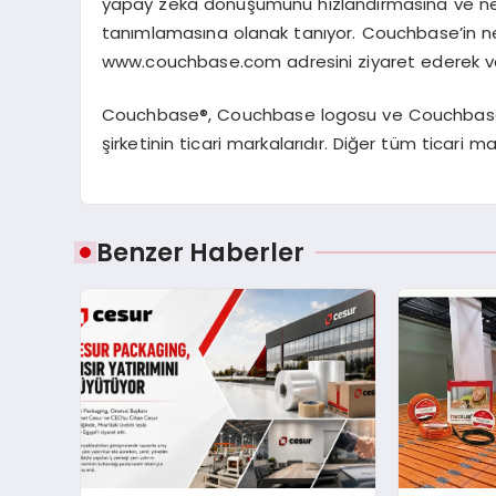
yapay zeka d
ö
n
üşü
m
ü
n
ü
h
ı
zland
ı
rmas
ı
na ve n
tan
ı
mlamas
ı
na olanak tan
ı
yor. Couchbase’in ne
www.couchbase.com
adresini ziyaret ederek v
Couchbase
®
, Couchbase logosu ve Couchba
ş
irketinin ticari markalar
ı
d
ı
r. Di
ğ
er t
ü
m ticari mar
Benzer Haberler