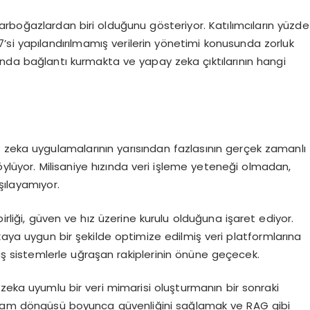
darbo
ğ
azlardan biri oldu
ğ
unu g
ö
steriyor. Kat
ı
l
ı
mc
ı
lar
ı
n y
ü
zde
7
’
si yap
ı
land
ı
r
ı
lmam
ış
verilerin y
ö
netimi konusunda zorluk
nda ba
ğ
lant
ı
kurmakta ve yapay zeka
çı
kt
ı
lar
ı
n
ı
n hangi
y zeka uygulamalar
ı
n
ı
n yar
ı
s
ı
ndan fazlas
ı
n
ı
n ger
ç
ek zamanl
ı
ö
yl
ü
yor. Milisaniye h
ı
z
ı
nda veri i
ş
leme yetene
ğ
i olmadan,
şı
layam
ı
yor.
irli
ğ
i, g
ü
ven ve h
ı
z
ü
zerine kurulu oldu
ğ
una i
ş
aret ediyor.
kaya uygun bir
ş
ekilde optimize edilmi
ş
veri platformlar
ı
na
a
ş
sistemlerle u
ğ
ra
ş
an rakiplerinin
ö
n
ü
ne ge
ç
ecek.
zeka uyumlu bir veri mimarisi olu
ş
turman
ı
n bir sonraki
am d
ö
ng
ü
s
ü
boyunca g
ü
venli
ğ
ini sa
ğ
lamak ve RAG gibi