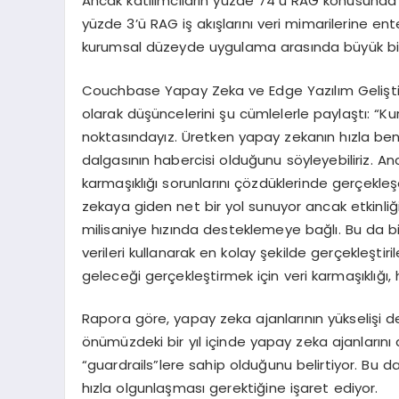
Ancak kat
ı
l
ı
mc
ı
lar
ı
n y
ü
zde 74
’ü
RAG konusunda k
y
ü
zde 3
’ü
RAG i
ş
ak
ış
lar
ı
n
ı
veri mimarilerine en
kurumsal d
ü
zeyde uygulama aras
ı
nda b
ü
y
ü
k b
Couchbase Yapay Zeka ve Edge Yaz
ı
l
ı
m Geli
ş
t
olarak d
üşü
ncelerini
ş
u c
ü
mlelerle payla
ş
t
ı
:
“
Ku
noktas
ı
nday
ı
z.
Ü
retken yapay zekan
ı
n h
ı
zla be
dalgas
ı
n
ı
n habercisi oldu
ğ
unu s
ö
yleyebiliriz. A
karma
şı
kl
ığı
sorunlar
ı
n
ı çö
zd
ü
klerinde ger
ç
ekle
ş
zekaya giden net bir yol sunuyor ancak etkinli
ğ
milisaniye h
ı
z
ı
nda desteklemeye ba
ğ
l
ı
. Bu da bi
verileri kullanarak en kolay
ş
ekilde ger
ç
ekle
ş
tir
gelece
ğ
i ger
ç
ekle
ş
tirmek i
ç
in veri karma
şı
kl
ığı
, 
Rapora g
ö
re, yapay zeka ajanlar
ı
n
ı
n y
ü
kseli
ş
i d
ö
n
ü
m
ü
zdeki bir y
ı
l i
ç
inde yapay zeka ajanlar
ı
n
ı
“
guardrails
”
lere sahip oldu
ğ
unu belirtiyor. Bu 
h
ı
zla olgunla
ş
mas
ı
gerekti
ğ
ine i
ş
aret ediyor.