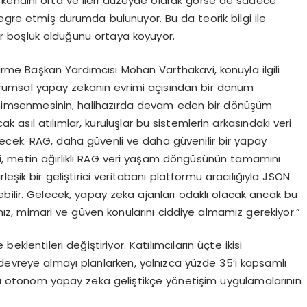
endini orta ve ileri d
ü
zeyde olarak g
ö
rse de sadece
tegre etmi
ş
durumda bulunuyor. Bu da teorik bilgi ile
ir bo
ş
luk oldu
ğ
unu ortaya koyuyor.
irme Ba
ş
kan Yard
ı
mc
ı
s
ı
Mohan Varthakavi, konuyla ilgili
rumsal yapay zekan
ı
n evrimi a
çı
s
ı
ndan bir d
ö
n
ü
m
nimsenmesinin, halihaz
ı
rda devam eden bir d
ö
n
üşü
m
ncak as
ı
l at
ı
l
ı
mlar, kurulu
ş
lar bu sistemlerin arkas
ı
ndaki veri
ecek. RAG, daha g
ü
venli ve daha g
ü
venilir bir yapay
i, metin a
ğı
rl
ı
kl
ı
RAG veri ya
ş
am d
ö
ng
ü
s
ü
n
ü
n tamam
ı
n
ı
rle
ş
ik bir geli
ş
tirici veritaban
ı
platformu arac
ı
l
ığı
yla JSON
ilebilir. Gelecek, yapay zeka ajanlar
ı
odakl
ı
olacak ancak bu
h
ı
z, mimari ve g
ü
ven konular
ı
n
ı
ciddiye almam
ı
z gerekiyor.
”
e beklentileri de
ğ
i
ş
tiriyor. Kat
ı
l
ı
mc
ı
lar
ı
n
üç
te ikisi
devreye almay
ı
planlarken, yaln
ı
zca y
ü
zde 35
’
i kapsaml
ı
da otonom yapay zeka geli
ş
tik
ç
e y
ö
neti
ş
im uygulamalar
ı
n
ı
n