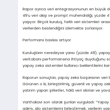
Rapor ayr
ı
ca veri entegrasyonunun en b
ü
y
ü
k 
49
’
u veri ak
ışı
ve prompt m
ü
hendisli
ğ
i, y
ü
zde 4
ya
şı
yor. Bir
ç
ok kurulu
ş
, farkl
ı
veri sistemleri aras
ı
verilerden beslendi
ğ
ini izlemekte zorlan
ı
yor.
Performans bask
ı
s
ı
art
ı
yor
Kurulu
ş
lar
ı
n neredeyse yar
ı
s
ı
(y
ü
zde 48), yapa
veritaban
ı
performans
ı
na ihtiya
ç
duydu
ğ
unu s
yapay zeka sistemleri kullan
ı
c
ı
beklentilerini kar
Raporun sonu
ç
lar
ı
, yapay zeka ba
ş
ar
ı
s
ı
n
ı
n veri b
G
ö
r
ü
nen o ki, birle
ş
tirilmi
ş
, g
ü
venli ve yapay ze
yat
ı
r
ı
m yapan
ş
irketler, h
â
l
â
veri silolar
ı
ve yav
Varthakavi son olarak
ş
un
lar
ı
vurgulad
ı
:
“
Yapay 
ad
ı
m
ı
, silo sistemlerini birle
ş
tirmek, verilerin ya
ş