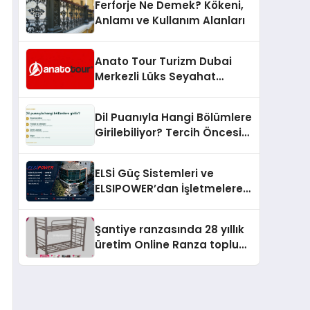
Ferforje Ne Demek? Kökeni,
Anlamı ve Kullanım Alanları
Anato Tour Turizm Dubai
Merkezli Lüks Seyahat
Hizmetleriyle Küresel
Turizmde Öne Çıkıyor
Dil Puanıyla Hangi Bölümlere
Girilebiliyor? Tercih Öncesi
Bilinmesi Gerekenler
ELSİ Güç Sistemleri ve
ELSIPOWER’dan İşletmelere
Güvenilir Enerji Çözümleri
Şantiye ranzasında 28 yıllık
üretim Online Ranza toplu
yaşam alanlarını tek elden
donatıyor