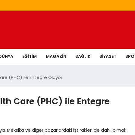
DÜNYA
EĞITIM
MAGAZIN
SAĞLIK
SIYASET
SPO
are (PHC) ile Entegre Oluyor
lth Care (PHC) ile Entegre
lya, Meksika ve diğer pazarlardaki iştirakleri de dahil olmak