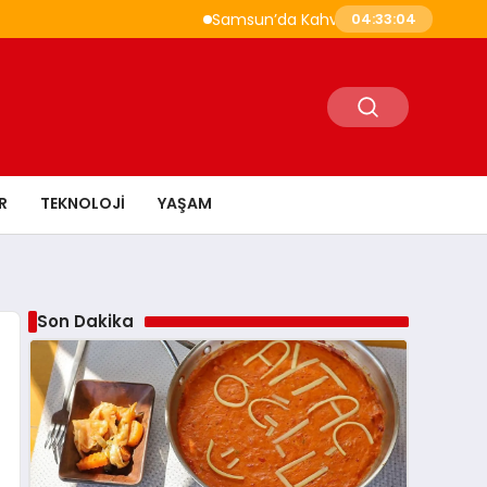
Samsun’da Kahvaltı Nerede Yapılır? Çakal
04:33:05
R
TEKNOLOJI
YAŞAM
Son Dakika