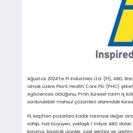
Ağustos 2024’te PI Industries Ltd. (PI), ABD, Brez
olmak üzere Plant Health Care Plc (PHC) şirketini
AgSciences olduğunu, PI’nin küresel tarım iş kolu
sürdürülebilir mahsul çözümleri alanındaki kürese
PI, keşiften pazarlara kadar tarımsal değer zin
sahip, hızlı büyüyen, yaklaşık 1 milyar ABD doları c
koruma, biyolojik ürünler, özel sentez ve üretim