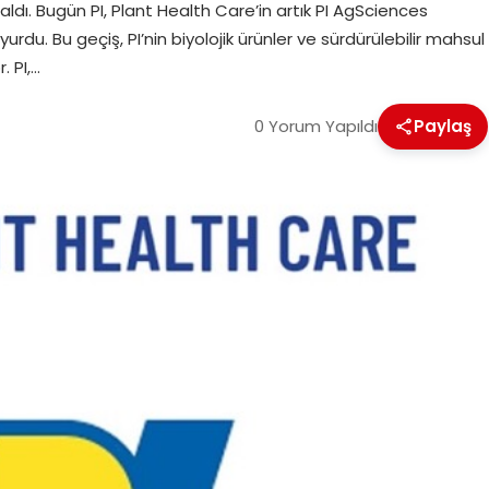
aldı. Bugün PI, Plant Health Care’in artık PI AgSciences
urdu. Bu geçiş, PI’nin biyolojik ürünler ve sürdürülebilir mahsul
. PI,…
0 Yorum Yapıldı
Paylaş