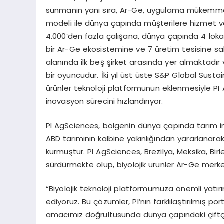
sunmanın yanı sıra, Ar-Ge, uygulama mükemmelli
modeli ile dünya çapında müşterilere hizmet ve
4.000’den fazla çalışana, dünya çapında 4 lokas
bir Ar-Ge ekosistemine ve 7 üretim tesisine sa
alanında ilk beş şirket arasında yer almaktadır ve
bir oyuncudur. İki yıl üst üste S&P Global Sustai
ürünler teknoloji platformunun eklenmesiyle PI 
inovasyon sürecini hızlandırıyor.
PI AgSciences, bölgenin dünya çapında tarım i
ABD tarımının kalbine yakınlığından yararlanarak,
kurmuştur. PI AgSciences, Brezilya, Meksika, Birle
sürdürmekte olup, biyolojik ürünler Ar-Ge merk
“Biyolojik teknoloji platformumuza önemli yatı
ediyoruz. Bu çözümler, PI’nın farklılaştırılmış
amacımız doğrultusunda dünya çapındaki çiftç