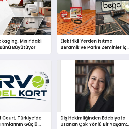
kaging, Mısır’daki
Elektrikli Yerden Isıtma
ssünü Büyütüyor
Seramik ve Parke Zeminler İçi
En Verimli Çözümler
 Court, Türkiye’de
Diş Hekimliğinden Edebiyata
ırımlarının Güçlü
Uzanan Çok Yönlü Bir Yaşam: