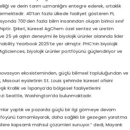
ği ve derin tarım uzmanlığını entegre ederek, ortaklık
rmektedir. 40’tan fazla ülkede faaliyet gösteren PI,
yonda 700’den fazla bilim insanından oluşan birinci sınıf
hiptir. Şirket, küresel AgChem özel sentez ve üretim
 25 yılı aşkın deneyimi ile biyolojik ürünler alanında lider
nability Yearbook 2025’te yer almıştır. PHC’nin biyolojik
AgSciences, biyolojik ürünler portföyünü güçlendiriyor ve
novasyon ekosisteminden, güçlü bilimsel topluluğundan ve
 Missouri eyaletinin St. Louis şehrinde küresel ofisini
şik Krallık ve İspanya’da bölgesel faaliyetlerini
ezi Seattle, Washington’da bulunmaktadır.
rımlar yaptık ve pazarda güçlü bir ilgi görmeye devam
 portföyünü tamamlayarak, daha sağlıklı bir gezegen yaratma
ilere kapsamlı mahsul çözümleri sunuyor.” dedi, Mayank