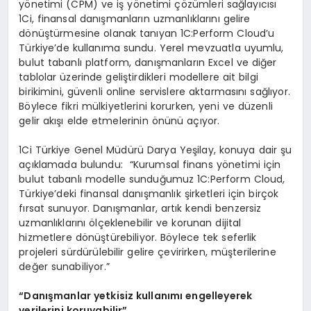
yönetimi (CPM) ve iş yönetimi çözümleri sağlayıcısı
1Ci, finansal danışmanların uzmanlıklarını gelire
dönüştürmesine olanak tanıyan 1C:Perform Cloud’u
Türkiye’de kullanıma sundu. Yerel mevzuatla uyumlu,
bulut tabanlı platform, danışmanların Excel ve diğer
tablolar üzerinde geliştirdikleri modellere ait bilgi
birikimini, güvenli online servislere aktarmasını sağlıyor.
Böylece fikri mülkiyetlerini korurken, yeni ve düzenli
gelir akışı elde etmelerinin önünü açıyor.
1Ci Türkiye Genel Müdürü Darya Yeşilay, konuya dair şu
açıklamada bulundu: “Kurumsal finans yönetimi için
bulut tabanlı modelle sunduğumuz 1C:Perform Cloud,
Türkiye’deki finansal danışmanlık şirketleri için birçok
fırsat sunuyor. Danışmanlar, artık kendi benzersiz
uzmanlıklarını ölçeklenebilir ve korunan dijital
hizmetlere dönüştürebiliyor. Böylece tek seferlik
projeleri sürdürülebilir gelire çevirirken, müşterilerine
değer sunabiliyor.”
“
Dan
ış
manlar yetkisiz kullan
ı
m
ı
engelleyerek
verilerini koruyabilir
”