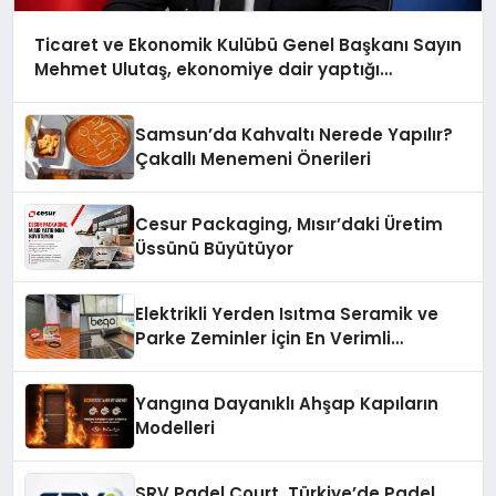
Ticaret ve Ekonomik Kulübü Genel Başkanı Sayın
Mehmet Ulutaş, ekonomiye dair yaptığı
açıklamada şunları kaydetti:
Samsun’da Kahvaltı Nerede Yapılır?
Çakallı Menemeni Önerileri
Cesur Packaging, Mısır’daki Üretim
Üssünü Büyütüyor
Elektrikli Yerden Isıtma Seramik ve
Parke Zeminler İçin En Verimli
Çözümler
Yangına Dayanıklı Ahşap Kapıların
Modelleri
SRV Padel Court, Türkiye’de Padel