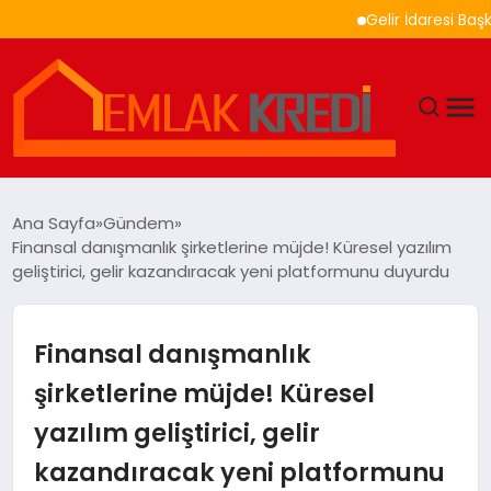
Gelir İdaresi Başkanlığ
GÜNDEM
Ana Sayfa
Gündem
Finansal danışmanlık şirketlerine müjde! Küresel yazılım
EKONOMI
geliştirici, gelir kazandıracak yeni platformunu duyurdu
DÜNYA
Finansal danışmanlık
EĞITIM
şirketlerine müjde! Küresel
yazılım geliştirici, gelir
MAGAZIN
kazandıracak yeni platformunu
SAĞLIK