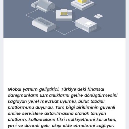
Global yaz
ı
l
ı
m geli
ş
tirici, T
ü
rkiye
’
deki finansal
dan
ış
manlar
ı
n uzmanl
ı
klar
ı
n
ı
gelire d
ö
n
üş
t
ü
rmesini
sa
ğ
layan yerel mevzuat uyumlu, bulut tabanl
ı
platformunu duyurdu. T
ü
m bilgi birikiminin g
ü
venli
online servislere aktar
ı
lmas
ı
na olanak tan
ı
yan
platform, kullan
ı
c
ı
lar
ı
n fikri m
ü
lkiyetlerini korurken,
yeni ve d
ü
zenli gelir ak
ışı
elde etmelerini sa
ğ
l
ı
yor.