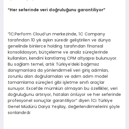
“
Her seferinde veri do
ğ
rulu
ğ
unu garantiliyor
”
“1C:Perform Cloud’un merkezinde, 1C Company
tarafından 10 yılı aşkın süredir geliştirilen ve dünya
genelinde binlerce holding tarafından finansal
konsolidasyon, bütçeleme ve analiz süreçlerinde
kullanılan, kendini kanıtlamış CPM altyapısı bulunuyor.
Bu sağlam temel, artık Türkiye’deki bağımsız
danışmanlara da yönlendirmeli veri giriş adımları,
zorunlu alan doğrulamaları ve adım adım model
tamamlama süreçleri gibi işletme sınıfı araçlar
sunuyor. Excel’de mümkün olmayan bu özellikler, veri
doğruluğunu artırıyor, hataları önlüyor ve her seferinde
profesyonel sonuçlar garantiliyor” diyen 1Ci Türkiye
Genel Müdürü Darya Yeşilay, değerlendirmelerini şöyle
sonlandırdı: