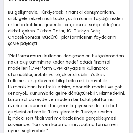
Bu gelişmeyle, Türkiye’deki finansal danışmanların,
artık geleneksel mali tablo yazılımlarının taşıdığı riskleri
ortadan kaldıran güvenilir bir çözüme sahip olduğuna
dikkat çeken Gürkan Tatar, 1Ci Türkiye Satış
Öncesi/Sonrası Müdürü, platformlarının faydalarını
şöyle paylaştı:
“Platformumuzu kullanan danışmanlar, bütçelemeden
nakit akış tahminine kadar hedef odaklı finansal
modelleri 1C:Perform CPM altyapısını kullanarak
otomatikleştirebilir ve ölçeklendirebilir. Yetkisiz
kullanımı engelleyerek bilgi birikimini koruyabilir.
Uzmanlıklarını kontrollü erişim, abonelik modeli ve çok
senaryolu sunumlarla gelire dönüştürebilir. Hizmetlerini,
kurumsal düzeyde ve modern bir bulut platformu
üzerinden sunarak danışmanlık piyasasında rekabet
güçlerini artırabilir. Tüm işlemlerin Türkiye sınırları
içindeki sertifikalı veri merkezlerinde gerçekleşmesi
sayesinde, Türk veri koruma mevzuatına tamamen
uyum sağlayabilir.”