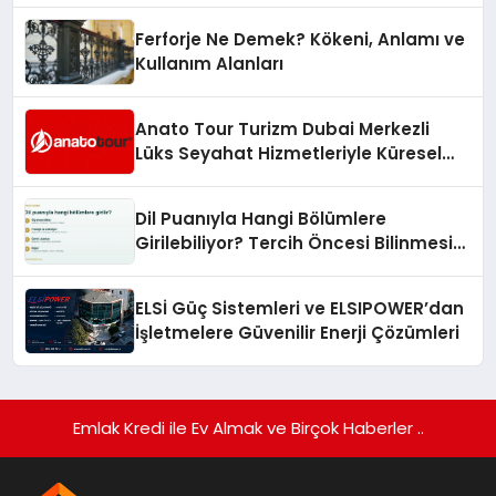
Ferforje Ne Demek? Kökeni, Anlamı ve
Kullanım Alanları
Anato Tour Turizm Dubai Merkezli
Lüks Seyahat Hizmetleriyle Küresel
Turizmde Öne Çıkıyor
Dil Puanıyla Hangi Bölümlere
Girilebiliyor? Tercih Öncesi Bilinmesi
Gerekenler
ELSİ Güç Sistemleri ve ELSIPOWER’dan
İşletmelere Güvenilir Enerji Çözümleri
Emlak Kredi ile Ev Almak ve Birçok Haberler ..