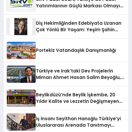
Yatırımlarının Güçlü Markası Olmayı
Sürdürüyor
Diş Hekimliğinden Edebiyata Uzanan
Çok Yönlü Bir Yaşam: Yeşim Şahin
Yaman
Portekiz Vatandaşlık Danışmanlığı
Türkiye ve Irak’taki Dev Projelerin
Mimarı Ahmet Hasan Salim Beyoğlu,
10 Milyon Metrekarelik “Al Yusuf
Holding Industrial City” Projesini
Beylikdüzü’nde Beylik İşkembe, 20
Hayata Geçirecek
Yıldır Kalite ve Lezzetin Değişmeyen
Adresi
İş İnsanı Seyithan Hanoğlu Türkiye’yi
Uluslararası Arenada Tanıtmayı
Hedefliyor