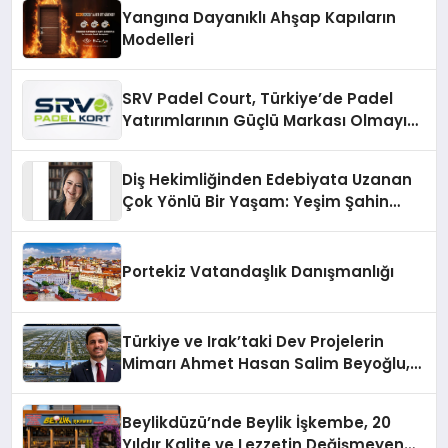
Yangına Dayanıklı Ahşap Kapıların
Modelleri
SRV Padel Court, Türkiye’de Padel
Yatırımlarının Güçlü Markası Olmayı
Sürdürüyor
Diş Hekimliğinden Edebiyata Uzanan
Çok Yönlü Bir Yaşam: Yeşim Şahin
Yaman
Portekiz Vatandaşlık Danışmanlığı
Türkiye ve Irak’taki Dev Projelerin
Mimarı Ahmet Hasan Salim Beyoğlu,
10 Milyon Metrekarelik “Al Yusuf
Holding Industrial City” Projesini
Beylikdüzü’nde Beylik İşkembe, 20
Hayata Geçirecek
Yıldır Kalite ve Lezzetin Değişmeyen