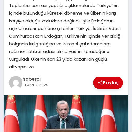
Toplantısı sonrası yaptığı açıklamalarda Türkiye’nin
içinde bulunduğu küresel döneme ve ülkenin karşı
SIYASET
karşıya olduğu zorluklara değindi. İşte Erdoğan’ın
açıklamalarından öne çıkanlar: Türkiye: İstikrar Adası
SPOR
Cumhurbaşkanı Erdoğan, Türkiye’nin içinde yer aldığı
bölgenin kırılganlığına ve küresel çatırdamalara
TEKNOLOJI
rağmen istikrar adası olma vasfını koruduğunu
vurguladı. Ülkenin son 23 yılda kazanılan güçlü
YAŞAM
altyapısı ve…
haberci
Paylaş
01 Aralık 2025