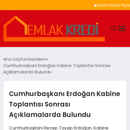
Tarım Emtia Piyasasında
GÜNDEM
Ana Sayfa
Gündem
Cumhurbaşkanı Erdoğan Kabine Toplantısı Sonrası
EKONOMI
Açıklamalarda Bulundu
DÜNYA
Cumhurbaşkanı Erdoğan Kabine
EĞITIM
Toplantısı Sonrası
Açıklamalarda Bulundu
MAGAZIN
Cumhurbaşkanı Recep Tayyip Erdoğan, Kabine
SAĞLIK