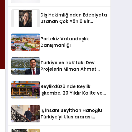
Markası Olmayı Sürdürüyor
Diş Hekimliğinden Edebiyata
Uzanan Çok Yönlü Bir
Yaşam: Yeşim Şahin Yaman
Portekiz Vatandaşlık
Danışmanlığı
Türkiye ve Irak’taki Dev
Projelerin Mimarı Ahmet
Hasan Salim Beyoğlu, 10
Milyon Metrekarelik “Al Yusuf
Beylikdüzü’nde Beylik
Holding Industrial City”
İşkembe, 20 Yıldır Kalite ve
Projesini Hayata Geçirecek
Lezzetin Değişmeyen Adresi
İş İnsanı Seyithan Hanoğlu
Türkiye’yi Uluslararası
Arenada Tanıtmayı
Hedefliyor