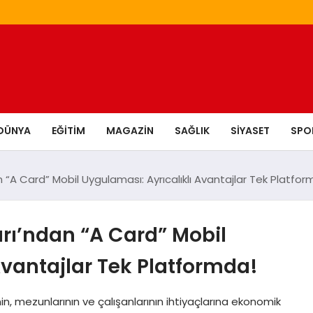
DÜNYA
EĞITIM
MAGAZIN
SAĞLIK
SIYASET
SPO
 “A Card” Mobil Uygulaması: Ayrıcalıklı Avantajlar Tek Platfor
rı’ndan “A Card” Mobil
Avantajlar Tek Platformda!
nin, mezunlarının ve çalışanlarının ihtiyaçlarına ekonomik