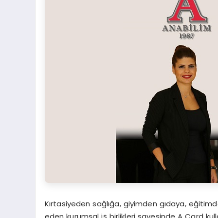
Kırtasiyeden sağlığa, giyimden gıdaya, eğitim
eden kurumsal iş birlikleri sayesinde A Card kul