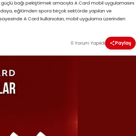
 güçlü bağı pekiştirmek amacıyla A Card mobil uygulamasını
gıdaya, eğitimden spora birçok sektörde yapılan ve
 sayesinde A Card kullanıcıları, mobil uygulama üzerinden
0 Yorum Yapıldı
Paylaş