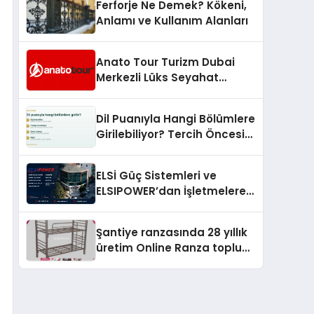
Ferforje Ne Demek? Kökeni,
Anlamı ve Kullanım Alanları
Anato Tour Turizm Dubai
Merkezli Lüks Seyahat
Hizmetleriyle Küresel
Turizmde Öne Çıkıyor
Dil Puanıyla Hangi Bölümlere
Girilebiliyor? Tercih Öncesi
Bilinmesi Gerekenler
ELSİ Güç Sistemleri ve
ELSIPOWER’dan İşletmelere
Güvenilir Enerji Çözümleri
Şantiye ranzasında 28 yıllık
üretim Online Ranza toplu
yaşam alanlarını tek elden
donatıyor