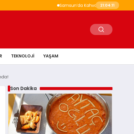
Samsun’da Kahvaltı Nerede Yapılır? Çakallı
21:04:12
R
TEKNOLOJI
YAŞAM
mda!
Son Dakika