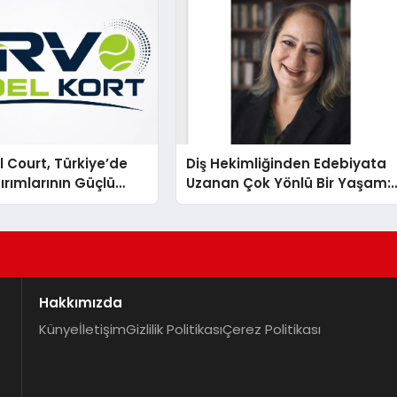
 Court, Türkiye’de
Diş Hekimliğinden Edebiyata
ırımlarının Güçlü
Uzanan Çok Yönlü Bir Yaşam:
Olmayı Sürdürüyor
Yeşim Şahin Yaman
Hakkımızda
Künye
İletişim
Gizlilik Politikası
Çerez Politikası