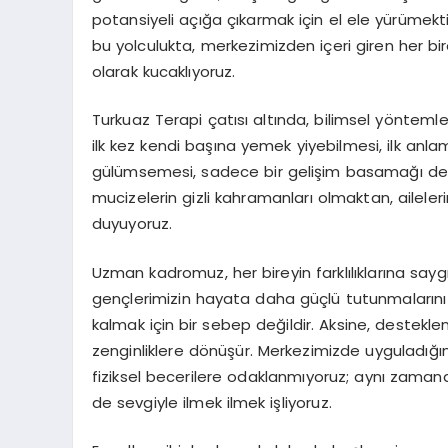
potansiyeli açığa çıkarmak için el ele yürümekt
bu yolculukta, merkezimizden içeri giren her bir
olarak kucaklıyoruz.
Turkuaz Terapi çatısı altında, bilimsel yöntemler
ilk kez kendi başına yemek yiyebilmesi, ilk anl
gülümsemesi, sadece bir gelişim basamağı değil;
mucizelerin gizli kahramanları olmaktan, ailel
duyuyoruz.
Uzman kadromuz, her bireyin farklılıklarına sayg
gençlerimizin hayata daha güçlü tutunmalarını sağ
kalmak için bir sebep değildir. Aksine, desteklen
zenginliklere dönüşür. Merkezimizde uyguladığ
fiziksel becerilere odaklanmıyoruz; aynı zama
de sevgiyle ilmek ilmek işliyoruz.