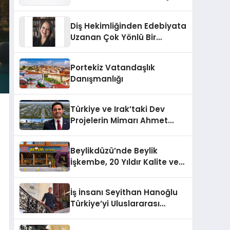
Markası Olmayı Sürdürüyor
Diş Hekimliğinden Edebiyata
Uzanan Çok Yönlü Bir
Yaşam: Yeşim Şahin Yaman
Portekiz Vatandaşlık
Danışmanlığı
Türkiye ve Irak’taki Dev
Projelerin Mimarı Ahmet
Hasan Salim Beyoğlu, 10
Milyon Metrekarelik “Al Yusuf
Beylikdüzü’nde Beylik
Holding Industrial City”
İşkembe, 20 Yıldır Kalite ve
Projesini Hayata Geçirecek
Lezzetin Değişmeyen Adresi
İş İnsanı Seyithan Hanoğlu
Türkiye’yi Uluslararası
Arenada Tanıtmayı
Hedefliyor