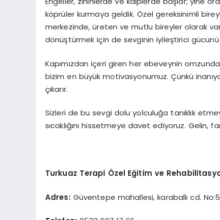
Engeller, zihinlerde ve kalplerde başlar; yine or
köprüler kurmaya geldik. Özel gereksinimli bire
merkezinde, üreten ve mutlu bireyler olarak va
dönüştürmek için de sevginin iyileştirici gücünü 
Kapımızdan içeri giren her ebeveynin omzunda
bizim en büyük motivasyonumuz. Çünkü inanıyoruz
çıkarır.
Sizleri de bu sevgi dolu yolculuğa tanıklık etme
sıcaklığını hissetmeye davet ediyoruz. Gelin, fark
Turkuaz Terapi Özel Eğitim ve Rehabilitasy
Adres:
Güventepe mahallesi, karaballı cd. No: