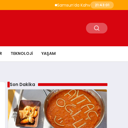
Samsun’da Kahvaltı Nerede Yapılır? Çakallı
21:43:02
R
TEKNOLOJI
YAŞAM
Son Dakika