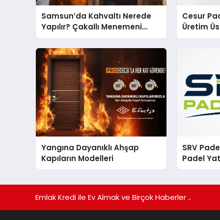
Samsun’da Kahvaltı Nerede
Cesur Pac
Yapılır? Çakallı Menemeni
Üretim Ü
Önerileri
Yangına Dayanıklı Ahşap
SRV Padel
Kapıların Modelleri
Padel Yat
Markası 
Emlak Kredi ile Ev Almak ve Birçok Haberler ..