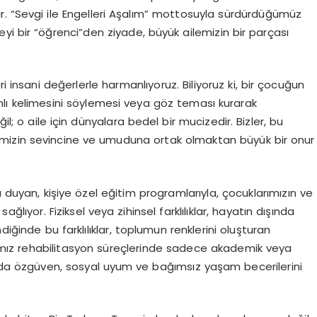
ir. “Sevgi ile Engelleri Aşalım” mottosuyla sürdürdüğümüz
eyi bir “öğrenci”den ziyade, büyük ailemizin bir parçası
i insani değerlerle harmanlıyoruz. Biliyoruz ki, bir çocuğun
amlı kelimesini söylemesi veya göz teması kurarak
 o aile için dünyalara bedel bir mucizedir. Bizler, bu
erimizin sevincine ve umuduna ortak olmaktan büyük bir onur
ı duyan, kişiye özel eğitim programlarıyla, çocuklarımızın ve
lıyor. Fiziksel veya zihinsel farklılıklar, hayatın dışında
diğinde bu farklılıklar, toplumun renklerini oluşturan
ımız rehabilitasyon süreçlerinde sadece akademik veya
nda özgüven, sosyal uyum ve bağımsız yaşam becerilerini