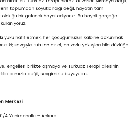
ada biter. Biz Turkuaz Terapi olarak, duvarları yıkmaya değil,
ylerin toplumdan soyutlandığı değil, hayatın tam
r olduğu bir gelecek hayal ediyoruz. Bu hayali gerçeğe
kullanıyoruz.
ki yükü hafifletmek, her çocuğumuzun kalbine dokunmak
 ki; sevgiyle tutulan bir el, en zorlu yokuşları bile düzlüğe
ye, engelleri birlikte aşmaya ve Turkuaz Terapi ailesinin
lılıklarımızla değil, sevgimizle büyüyelim.
on Merkezi
50/A Yenimahalle – Ankara