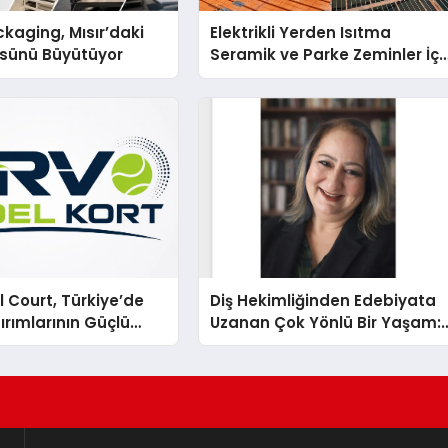
kaging, Mısır’daki
Elektrikli Yerden Isıtma
ssünü Büyütüyor
Seramik ve Parke Zeminler İçi
En Verimli Çözümler
 Court, Türkiye’de
Diş Hekimliğinden Edebiyata
ırımlarının Güçlü
Uzanan Çok Yönlü Bir Yaşam:
Olmayı Sürdürüyor
Yeşim Şahin Yaman