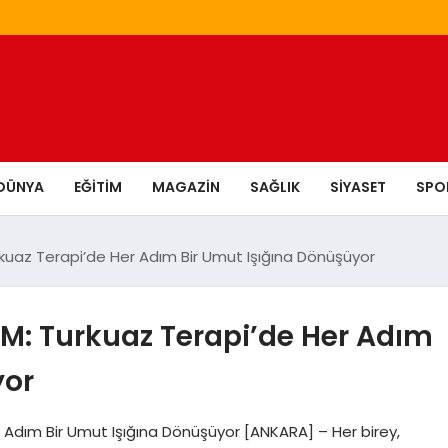
DÜNYA
EĞITIM
MAGAZIN
SAĞLIK
SIYASET
SPO
rkuaz Terapi’de Her Adım Bir Umut Işığına Dönüşüyor
IM: Turkuaz Terapi’de Her Adım
yor
r Adım Bir Umut Işığına Dönüşüyor [ANKARA] – Her birey,