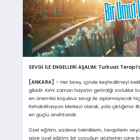
SEVGİ İLE ENGELLERİ AŞALIM: Turkuaz Terapi
[ANKARA]
– Her birey, içinde keşfedilmeyi bek
gibidir. Kimi zaman hayatın getirdiği zorluklar 
en önemlisi koşulsuz sevgi ile aşılamayacak hiç
Rehabilitasyon Merkezi olarak, yola çıktığımız i
en güçlü anahtarıdır.
Özel eğitim, sadece tekniklerin, terapilerin veya
göre özel eğitim; bir çocuğun gözlerinin içine 