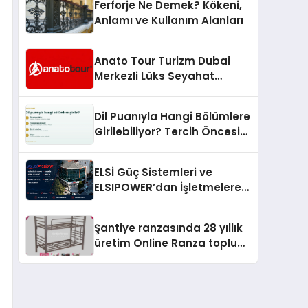
Ferforje Ne Demek? Kökeni,
Anlamı ve Kullanım Alanları
Anato Tour Turizm Dubai
Merkezli Lüks Seyahat
Hizmetleriyle Küresel
Turizmde Öne Çıkıyor
Dil Puanıyla Hangi Bölümlere
Girilebiliyor? Tercih Öncesi
Bilinmesi Gerekenler
ELSİ Güç Sistemleri ve
ELSIPOWER’dan İşletmelere
Güvenilir Enerji Çözümleri
Şantiye ranzasında 28 yıllık
üretim Online Ranza toplu
yaşam alanlarını tek elden
donatıyor