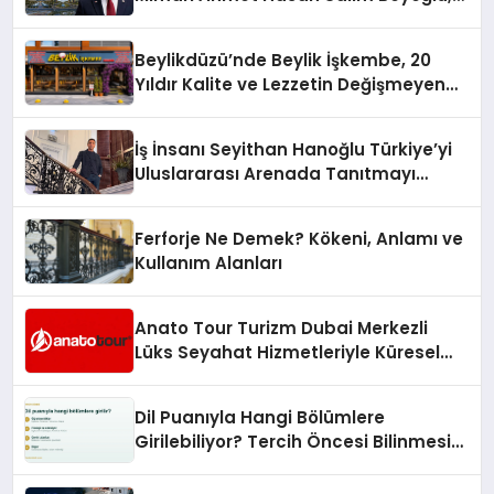
10 Milyon Metrekarelik “Al Yusuf
Holding Industrial City” Projesini
Beylikdüzü’nde Beylik İşkembe, 20
Hayata Geçirecek
Yıldır Kalite ve Lezzetin Değişmeyen
Adresi
İş İnsanı Seyithan Hanoğlu Türkiye’yi
Uluslararası Arenada Tanıtmayı
Hedefliyor
Ferforje Ne Demek? Kökeni, Anlamı ve
Kullanım Alanları
Anato Tour Turizm Dubai Merkezli
Lüks Seyahat Hizmetleriyle Küresel
Turizmde Öne Çıkıyor
Dil Puanıyla Hangi Bölümlere
Girilebiliyor? Tercih Öncesi Bilinmesi
Gerekenler