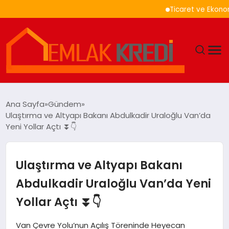
Ticaret ve Ekonomik K
GÜNDEM
Ana Sayfa
Gündem
Ulaştırma ve Altyapı Bakanı Abdulkadir Uraloğlu Van’da
EKONOMI
Yeni Yollar Açtı ⏬👇
DÜNYA
Ulaştırma ve Altyapı Bakanı
EĞITIM
Abdulkadir Uraloğlu Van’da Yeni
Yollar Açtı ⏬👇
MAGAZIN
Van Çevre Yolu’nun Açılış Töreninde Heyecan
SAĞLIK