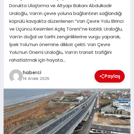
Dorukta Ulaştırma ve Altyapı Bakanı Abdulkadir
Uraloğlu, Van’ın çevre yoluna bağlantının sağlandığı
SIYASET
köprülü kavşakta düzenlenen “Van Çevre Yolu Birinci
ve Üçüncü Kesimleri Açılış Töreni”ne katıldı. Uraloğlu,
SPOR
Van’ın doğal ve tarihi zenginliklerine vurgu yaparak,
İpek Yolu’nun önemine dikkat çekti. Van Çevre
TEKNOLOJI
Yolu’nun Önemi Uraloğlu, Van’ın transit trafiğini
rahatlatmak için hayata…
YAŞAM
haberci
Paylaş
14 Aralık 2025