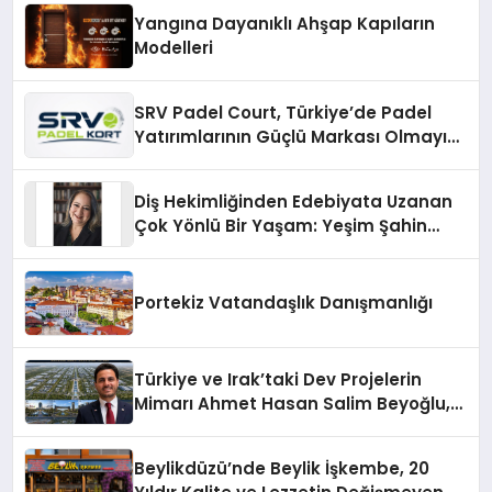
Yangına Dayanıklı Ahşap Kapıların
Modelleri
SRV Padel Court, Türkiye’de Padel
Yatırımlarının Güçlü Markası Olmayı
Sürdürüyor
Diş Hekimliğinden Edebiyata Uzanan
Çok Yönlü Bir Yaşam: Yeşim Şahin
Yaman
Portekiz Vatandaşlık Danışmanlığı
Türkiye ve Irak’taki Dev Projelerin
Mimarı Ahmet Hasan Salim Beyoğlu,
10 Milyon Metrekarelik “Al Yusuf
Holding Industrial City” Projesini
Beylikdüzü’nde Beylik İşkembe, 20
Hayata Geçirecek