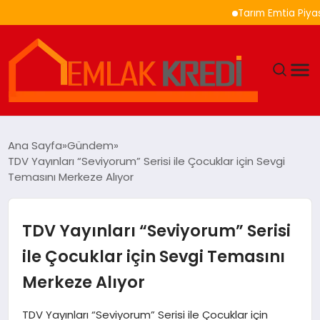
Tarım Emtia Piyasasında 
GÜNDEM
Ana Sayfa
Gündem
TDV Yayınları “Seviyorum” Serisi ile Çocuklar için Sevgi
EKONOMI
Temasını Merkeze Alıyor
DÜNYA
TDV Yayınları “Seviyorum” Serisi
EĞITIM
ile Çocuklar için Sevgi Temasını
Merkeze Alıyor
MAGAZIN
TDV Yayınları “Seviyorum” Serisi ile Çocuklar için
SAĞLIK