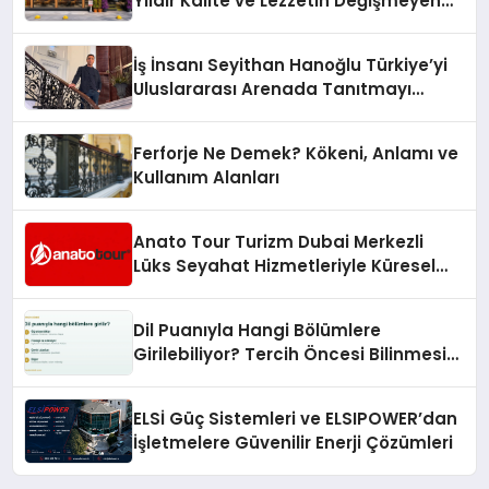
Yıldır Kalite ve Lezzetin Değişmeyen
Adresi
İş İnsanı Seyithan Hanoğlu Türkiye’yi
Uluslararası Arenada Tanıtmayı
Hedefliyor
Ferforje Ne Demek? Kökeni, Anlamı ve
Kullanım Alanları
Anato Tour Turizm Dubai Merkezli
Lüks Seyahat Hizmetleriyle Küresel
Turizmde Öne Çıkıyor
Dil Puanıyla Hangi Bölümlere
Girilebiliyor? Tercih Öncesi Bilinmesi
Gerekenler
ELSİ Güç Sistemleri ve ELSIPOWER’dan
İşletmelere Güvenilir Enerji Çözümleri