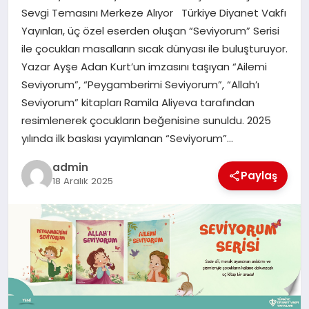
Sevgi Temasını Merkeze Alıyor Türkiye Diyanet Vakfı
Yayınları, üç özel eserden oluşan “Seviyorum” Serisi
SIYASET
ile çocukları masalların sıcak dünyası ile buluşturuyor.
Yazar Ayşe Adan Kurt’un imzasını taşıyan “Ailemi
SPOR
Seviyorum”, “Peygamberimi Seviyorum”, “Allah’ı
Seviyorum” kitapları Ramila Aliyeva tarafından
TEKNOLOJI
resimlenerek çocukların beğenisine sunuldu. 2025
yılında ilk baskısı yayımlanan “Seviyorum”…
YAŞAM
admin
Paylaş
18 Aralık 2025