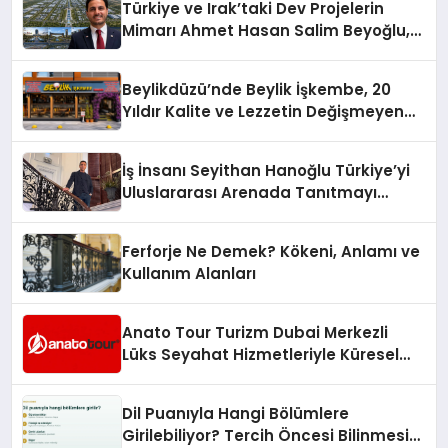
Türkiye ve Irak’taki Dev Projelerin
Mimarı Ahmet Hasan Salim Beyoğlu,
10 Milyon Metrekarelik “Al Yusuf
Holding Industrial City” Projesini
Beylikdüzü’nde Beylik İşkembe, 20
Hayata Geçirecek
Yıldır Kalite ve Lezzetin Değişmeyen
Adresi
İş İnsanı Seyithan Hanoğlu Türkiye’yi
Uluslararası Arenada Tanıtmayı
Hedefliyor
Ferforje Ne Demek? Kökeni, Anlamı ve
Kullanım Alanları
Anato Tour Turizm Dubai Merkezli
Lüks Seyahat Hizmetleriyle Küresel
Turizmde Öne Çıkıyor
Dil Puanıyla Hangi Bölümlere
Girilebiliyor? Tercih Öncesi Bilinmesi