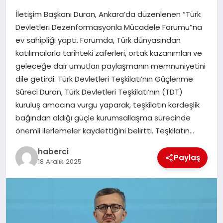
İletişim Başkanı Duran, Ankara’da düzenlenen “Türk
SIYASET
Devletleri Dezenformasyonla Mücadele Forumu”na
ev sahipliği yaptı. Forumda, Türk dünyasından
SPOR
katılımcılarla tarihteki zaferleri, ortak kazanımları ve
geleceğe dair umutları paylaşmanın memnuniyetini
TEKNOLOJI
dile getirdi. Türk Devletleri Teşkilatı’nın Güçlenme
Süreci Duran, Türk Devletleri Teşkilatı’nın (TDT)
YAŞAM
kuruluş amacına vurgu yaparak, teşkilatın kardeşlik
bağından aldığı güçle kurumsallaşma sürecinde
önemli ilerlemeler kaydettiğini belirtti. Teşkilatın…
haberci
Paylaş
18 Aralık 2025