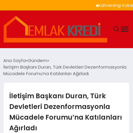
Kahverengi Kokarca İle
GÜNDEM
Ana Sayfa
Gündem
İletişim Başkanı Duran, Türk Devletleri Dezenformasyonla
EKONOMI
Mücadele Forumu’na Katılanları Ağırladı
DÜNYA
İletişim Başkanı Duran, Türk
EĞITIM
Devletleri Dezenformasyonla
Mücadele Forumu’na Katılanları
MAGAZIN
Ağırladı
SAĞLIK