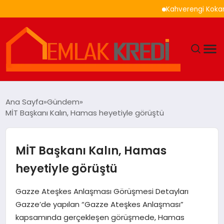
Kahverengi Kokarca İl
GÜNDEM
Ana Sayfa
Gündem
MİT Başkanı Kalın, Hamas heyetiyle görüştü
EKONOMI
DÜNYA
MİT Başkanı Kalın, Hamas
heyetiyle görüştü
EĞITIM
Gazze Ateşkes Anlaşması Görüşmesi Detayları
MAGAZIN
Gazze’de yapılan “Gazze Ateşkes Anlaşması”
kapsamında gerçekleşen görüşmede, Hamas
SAĞLIK