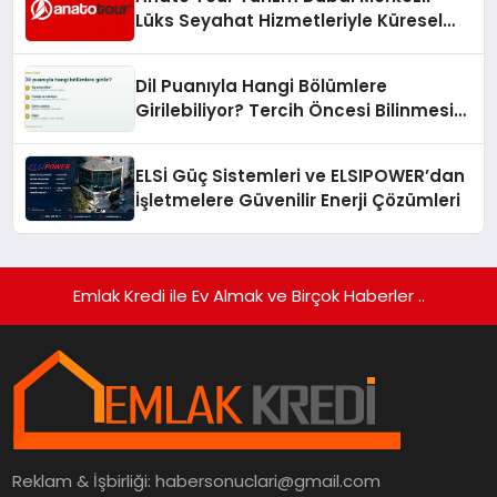
Lüks Seyahat Hizmetleriyle Küresel
Turizmde Öne Çıkıyor
Dil Puanıyla Hangi Bölümlere
Girilebiliyor? Tercih Öncesi Bilinmesi
Gerekenler
ELSİ Güç Sistemleri ve ELSIPOWER’dan
İşletmelere Güvenilir Enerji Çözümleri
Emlak Kredi ile Ev Almak ve Birçok Haberler ..
Reklam & İşbirliği:
habersonuclari@gmail.com