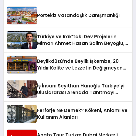
Yaman
Portekiz Vatandaşlık Danışmanlığı
Türkiye ve Irak’taki Dev Projelerin
Mimarı Ahmet Hasan Salim Beyoğlu,
10 Milyon Metrekarelik “Al Yusuf
Holding Industrial City” Projesini
Beylikdüzü’nde Beylik İşkembe, 20
Hayata Geçirecek
Yıldır Kalite ve Lezzetin Değişmeyen
Adresi
İş İnsanı Seyithan Hanoğlu Türkiye’yi
Uluslararası Arenada Tanıtmayı
Hedefliyor
Ferforje Ne Demek? Kökeni, Anlamı ve
Kullanım Alanları
Anato Tour Turizm Dubai Merkezli