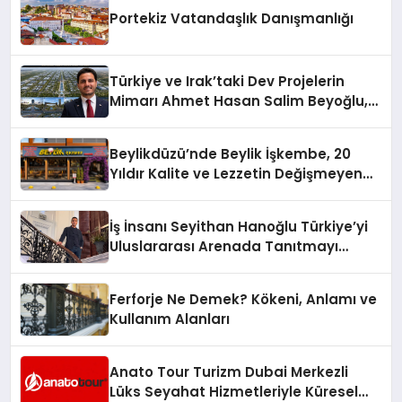
Portekiz Vatandaşlık Danışmanlığı
Türkiye ve Irak’taki Dev Projelerin
Mimarı Ahmet Hasan Salim Beyoğlu,
10 Milyon Metrekarelik “Al Yusuf
Holding Industrial City” Projesini
Beylikdüzü’nde Beylik İşkembe, 20
Hayata Geçirecek
Yıldır Kalite ve Lezzetin Değişmeyen
Adresi
İş İnsanı Seyithan Hanoğlu Türkiye’yi
Uluslararası Arenada Tanıtmayı
Hedefliyor
Ferforje Ne Demek? Kökeni, Anlamı ve
Kullanım Alanları
Anato Tour Turizm Dubai Merkezli
Lüks Seyahat Hizmetleriyle Küresel