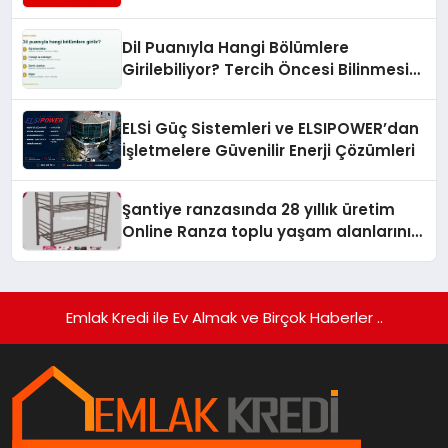
Turizmde Öne Çıkıyor
Dil Puanıyla Hangi Bölümlere
Girilebiliyor? Tercih Öncesi Bilinmesi
Gerekenler
ELSİ Güç Sistemleri ve ELSIPOWER’dan
İşletmelere Güvenilir Enerji Çözümleri
Şantiye ranzasında 28 yıllık üretim
Online Ranza toplu yaşam alanlarını
tek elden donatıyor
Emlak Kredi ile Ev Almak ve Birçok Haberler ..