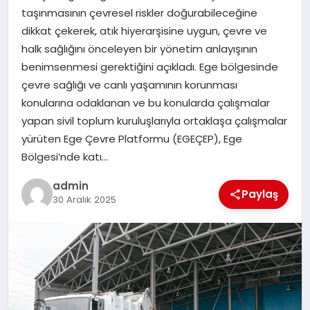
taşınmasının çevresel riskler doğurabileceğine
dikkat çekerek, atık hiyerarşisine uygun, çevre ve
SIYASET
halk sağlığını önceleyen bir yönetim anlayışının
benimsenmesi gerektiğini açıkladı. Ege bölgesinde
SPOR
çevre sağlığı ve canlı yaşamının korunması
konularına odaklanan ve bu konularda çalışmalar
TEKNOLOJI
yapan sivil toplum kuruluşlarıyla ortaklaşa çalışmalar
yürüten Ege Çevre Platformu (EGEÇEP), Ege
YAŞAM
Bölgesi’nde katı…
admin
Paylaş
30 Aralık 2025