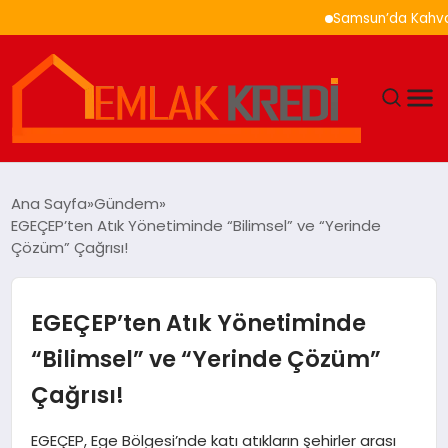
Samsun’da Kahvaltı Ner
GÜNDEM
Ana Sayfa
Gündem
EGEÇEP’ten Atık Yönetiminde “Bilimsel” ve “Yerinde
EKONOMI
Çözüm” Çağrısı!
DÜNYA
EGEÇEP’ten Atık Yönetiminde
EĞITIM
“Bilimsel” ve “Yerinde Çözüm”
Çağrısı!
MAGAZIN
EGEÇEP, Ege Bölgesi’nde katı atıkların şehirler arası
SAĞLIK