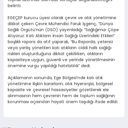
belirtti.
EGEÇEP
kurucu üyesi olarak
çevre ve atık yönetimine
dikkat çeken Çevre Mühendisi Faruk
İşgenç
,
“Dünya
Sağlık Örgütü’nün (DSÖ) yayımladığı
“Sağlığımızı Çöpe
Atıyoruz: Katı Atıkların İnsan Sağlığı Üzerindeki Etkileri
”
başlıklı rapora da atıf yaparak
,
“Bu
Raporda, yetersiz
veya yanlış yönetilen katı atıkların ciddi halk sağlığı
riskleri oluşturduğuna dikkat çekilirken, atıkların
kapasiteye uygun, güvenli ve yerinde yönetilmesinin
önemine vurgu yapıldığı hatırlatıldı
”
dedi.
Açıklamanın sonunda, Ege Bölgesi’nde katı atık
yönetimine ilişkin kararların;
atık hiyerarşisi
,
bölgesel
kapasite
ve
çevresel hassasiyetler
gözetilerek ele
alınmasının hem çevrenin hem de toplum sağlığının
korunması açısından hayati önem taşıdığı ifade edildi.