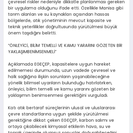
çevresel riskler nedeniyle dikkatle planlanması gereken
bir uygulama olduğunu ifade etti.
Özellikle Manisa gibi
tarım alanları ve su kaynakları açısından hassas
bölgelerde, atık yönetiminin mevcut kapasite ve
teknik yeterlilikler doğrultusunda yürütülmesi büyük
önem taşıdığını belirtti
.
“
ÖNLEYİCİ, BİLİM TEMELLİ VE KAMU YARARINI GÖZETEN
BİR
YAKLAŞIMBENİMSENMELİ”
Açıklamada
EGEÇEP
,
kapasitelere uygun hareket
edilmemesi durumunda, uzun vadede çevresel ve
halk sağlığına ilişkin sorunların yaşanabileceğine
yönelik bilimsel uyarıların bulunduğu hatırlatırken,
önleyici, bilim temelli ve kamu yararını gözeten
bir
yaklaşımın benimsenmesi gerektiğini vurguladı.
Katı atık bertaraf süreçlerinin ulusal ve uluslararası
çevre standartlarına uygun şekilde yürütülmesi
gerektiğine dikkat çeken EGEÇEP, karbon salımı ve
ortaya çıkabilecek kimyasal etkilerin hava, su ve
toprak üzerinde olumsuz sonuçlar doğurabileceğini