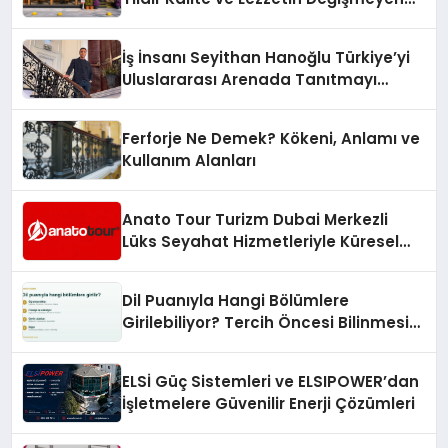
Adresi
İş İnsanı Seyithan Hanoğlu Türkiye’yi
Uluslararası Arenada Tanıtmayı
Hedefliyor
Ferforje Ne Demek? Kökeni, Anlamı ve
Kullanım Alanları
Anato Tour Turizm Dubai Merkezli
Lüks Seyahat Hizmetleriyle Küresel
Turizmde Öne Çıkıyor
Dil Puanıyla Hangi Bölümlere
Girilebiliyor? Tercih Öncesi Bilinmesi
Gerekenler
ELSİ Güç Sistemleri ve ELSIPOWER’dan
İşletmelere Güvenilir Enerji Çözümleri