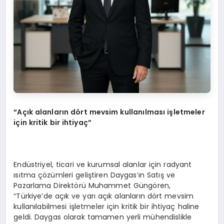
“
A
çı
k alanlar
ı
n d
ö
rt mevsim kullan
ı
lmas
ı
i
ş
letmeler
i
ç
in kritik bir ihtiya
ç”
Endüstriyel, ticari ve kurumsal alanlar için radyant
ısıtma çözümleri geliştiren Daygas’ın Satış ve
Pazarlama Direktörü Muhammet Güngören,
“Türkiye’de açık ve yarı açık alanların dört mevsim
kullanılabilmesi işletmeler için kritik bir ihtiyaç haline
geldi. Daygas olarak tamamen yerli mühendislikle