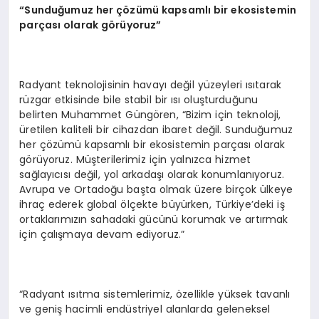
“
Sundu
ğ
umuz her
çö
z
ü
m
ü
kapsaml
ı
bir ekosistemin
par
ç
as
ı
olarak g
ö
r
ü
yoruz
”
Radyant teknolojisinin havayı değil yüzeyleri ısıtarak
rüzgar etkisinde bile stabil bir ısı oluşturduğunu
belirten Muhammet Güngören, “Bizim için teknoloji,
üretilen kaliteli bir cihazdan ibaret değil. Sunduğumuz
her çözümü kapsamlı bir ekosistemin parçası olarak
görüyoruz. Müşterilerimiz için yalnızca hizmet
sağlayıcısı değil, yol arkadaşı olarak konumlanıyoruz.
Avrupa ve Ortadoğu başta olmak üzere birçok ülkeye
ihraç ederek global ölçekte büyürken, Türkiye’deki iş
ortaklarımızın sahadaki gücünü korumak ve artırmak
için çalışmaya devam ediyoruz.”
“Radyant ısıtma sistemlerimiz, özellikle yüksek tavanlı
ve geniş hacimli endüstriyel alanlarda geleneksel