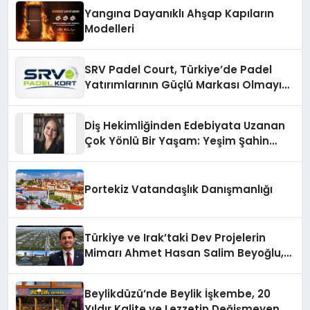
Yangına Dayanıklı Ahşap Kapıların
Modelleri
SRV Padel Court, Türkiye’de Padel
Yatırımlarının Güçlü Markası Olmayı
Sürdürüyor
Diş Hekimliğinden Edebiyata Uzanan
Çok Yönlü Bir Yaşam: Yeşim Şahin
Yaman
Portekiz Vatandaşlık Danışmanlığı
Türkiye ve Irak’taki Dev Projelerin
Mimarı Ahmet Hasan Salim Beyoğlu,
10 Milyon Metrekarelik “Al Yusuf
Holding Industrial City” Projesini
Beylikdüzü’nde Beylik İşkembe, 20
Hayata Geçirecek
Yıldır Kalite ve Lezzetin Değişmeyen