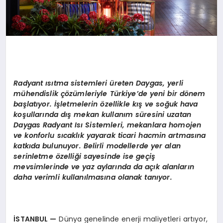
Radyant
ı
s
ı
tma sistemleri üreten Daygas, yerli
m
ü
hendislik
çö
z
ü
mleriyle T
ü
rkiye
’
de yeni bir d
ö
nem
ba
ş
lat
ı
yor. İşletmelerin
ö
zellikle kış ve soğuk hava
koşullarında dış mekan kullanım süresini uzatan
Daygas Radyant Isı Sistemleri, mekanlara homojen
ve konforlu sıcaklık yayarak ticari hacmin artmasına
katkıda bulunuyor. Belirli modellerde yer alan
serinletme
ö
zelliği sayesinde ise geçiş
mevsimlerinde ve yaz aylarında da açık alanların
daha verimli kullanılmasına olanak tanıyor.
İ
STANBUL
—
Dünya genelinde enerji maliyetleri artıyor,