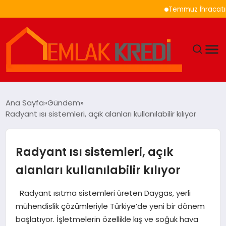
Temmuz İhracatında Otom
GÜNDEM
Ana Sayfa
Gündem
Radyant ısı sistemleri, açık alanları kullanılabilir kılıyor
EKONOMI
DÜNYA
Radyant ısı sistemleri, açık
alanları kullanılabilir kılıyor
EĞITIM
Radyant ısıtma sistemleri üreten Daygas, yerli
MAGAZIN
mühendislik çözümleriyle Türkiye’de yeni bir dönem
başlatıyor. İşletmelerin özellikle kış ve soğuk hava
SAĞLIK