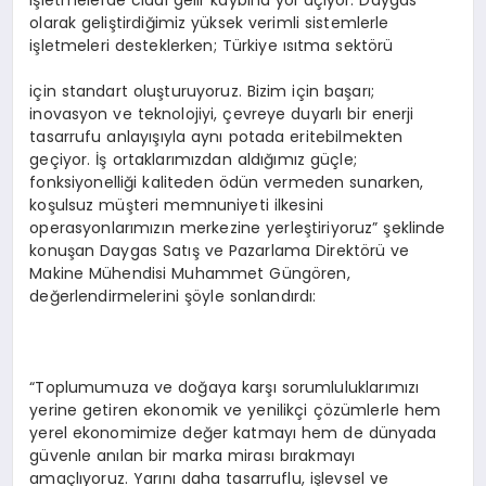
işletmelerde ciddi gelir kaybına yol açıyor. Daygas
olarak geliştirdiğimiz yüksek verimli sistemlerle
işletmeleri desteklerken; Türkiye ısıtma sektörü
için standart oluşturuyoruz. Bizim için başarı;
inovasyon ve teknolojiyi, çevreye duyarlı bir enerji
tasarrufu anlayışıyla aynı potada eritebilmekten
geçiyor. İş ortaklarımızdan aldığımız güçle;
fonksiyonelliği kaliteden ödün vermeden sunarken,
koşulsuz müşteri memnuniyeti ilkesini
operasyonlarımızın merkezine yerleştiriyoruz” şeklinde
konuşan Daygas Satış ve Pazarlama Direktörü ve
Makine Mühendisi Muhammet Güngören,
değerlendirmelerini şöyle sonlandırdı:
“Toplumumuza ve doğaya karşı sorumluluklarımızı
yerine getiren ekonomik ve yenilikçi çözümlerle hem
yerel ekonomimize değer katmayı hem de dünyada
güvenle anılan bir marka mirası bırakmayı
amaçlıyoruz. Yarını daha tasarruflu, işlevsel ve