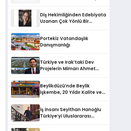
Markası Olmayı Sürdürüyor
Diş Hekimliğinden Edebiyata
Uzanan Çok Yönlü Bir
Yaşam: Yeşim Şahin Yaman
Portekiz Vatandaşlık
Danışmanlığı
Türkiye ve Irak’taki Dev
Projelerin Mimarı Ahmet
Hasan Salim Beyoğlu, 10
Milyon Metrekarelik “Al Yusuf
Beylikdüzü’nde Beylik
Holding Industrial City”
İşkembe, 20 Yıldır Kalite ve
Projesini Hayata Geçirecek
Lezzetin Değişmeyen Adresi
İş İnsanı Seyithan Hanoğlu
Türkiye’yi Uluslararası
Arenada Tanıtmayı
Hedefliyor