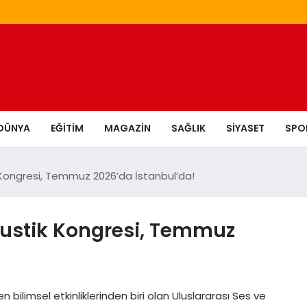
DÜNYA
EĞITIM
MAGAZIN
SAĞLIK
SIYASET
SPO
k Kongresi, Temmuz 2026’da İstanbul’da!
Akustik Kongresi, Temmuz
bilimsel etkinliklerinden biri olan Uluslararası Ses ve