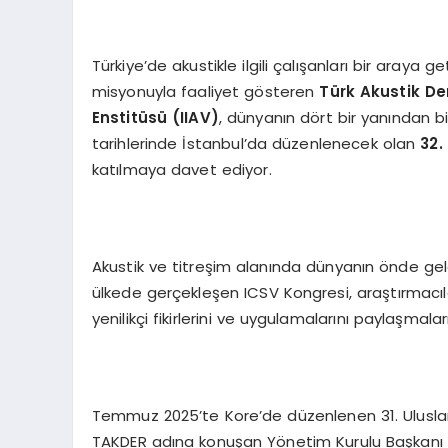
Türkiye’de akustikle ilgili çalışanları bir araya
misyonuyla faaliyet gösteren
Türk Akustik D
Enstit
üsü (IIAV)
, dünyanın dört bir yanından b
tarihlerinde İstanbul’da düzenlenecek olan
32.
katılmaya davet ediyor.
Akustik ve titreşim alanında dünyanın önde gelen b
ülkede gerçekleşen ICSV Kongresi, araştırmacıla
yenilikçi fikirlerini ve uygulamalarını paylaşmala
Temmuz 2025’te Kore’de düzenlenen 31. Uluslara
TAKDER adına konuşan Yönetim Kurulu Başkanı D