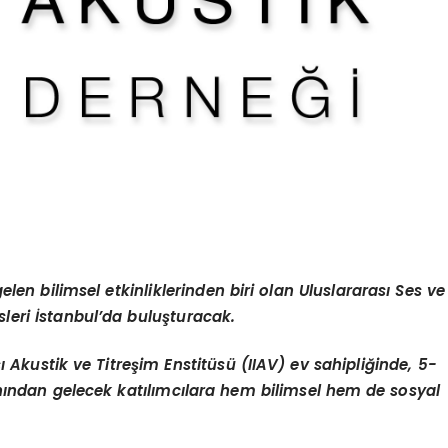
elen bilimsel etkinliklerinden biri olan Uluslararası Ses ve
leri İstanbul
’
da buluşturacak.
 Akustik ve Titreş
im Enstit
üsü (IIAV) ev sahipliğinde, 5-
anından gelecek katılımcılara
hem bilimsel hem de sosyal