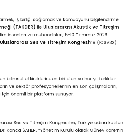
 getirmek, iş birliği sağlamak ve kamuoyunu bilgilendirme
erneği (TAKDER)
ile
Uluslararası Akustik ve Titreş
im
ilim insanları ve mühendisleri, 5-10 Temmuz 2026
 Uluslararası Ses ve Titreş
im Kongresi
’ne (ICSV32)
ilimsel etkinliklerinden biri olan ve her yıl farklı bir
rın ve sektör profesyonellerinin en son çalışmalarını,
rı için önemli bir platform sunuyor.
rası Ses ve Titreşim Kongresi’ne, Türkiye adına katılan
r. Konca ŞAHER, “Yönetim Kurulu olarak Güney Kore’nin