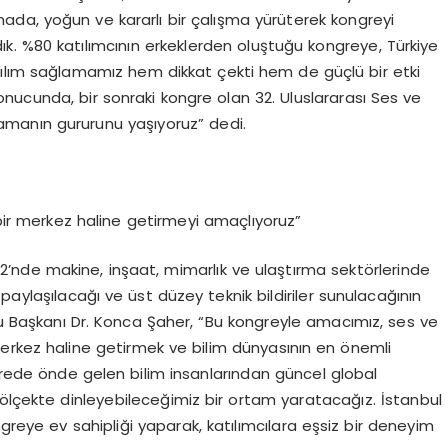
da, yoğun ve kararlı bir çalışma yürüterek kongreyi
k. %80 katılımcının erkeklerden oluştuğu kongreye, Türkiye
tılım sağlamamız hem dikkat çekti hem de güçlü bir etki
nucunda, bir sonraki kongre olan 32. Uluslararası Ses ve
lamanın gururunu yaşıyoruz” dedi.
 bir merkez haline getirmeyi amaçlıyoruz”
2’nde makine, inşaat, mimarlık ve ulaştırma sektörlerinde
n paylaşılacağı ve üst düzey teknik bildiriler sunulacağının
u Başkanı Dr. Konca Şaher, “Bu kongreyle amacımız, ses ve
 merkez haline getirmek ve bilim dünyasının en önemli
grede önde gelen bilim insanlarından güncel global
sı ölçekte dinleyebileceğimiz bir ortam yaratacağız. İstanbul
greye ev sahipliği yaparak, katılımcılara eşsiz bir deneyim