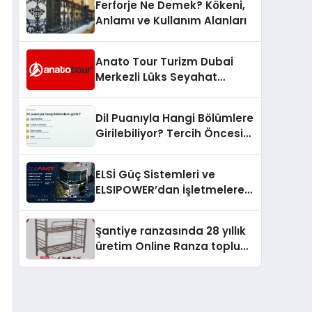
Ferforje Ne Demek? Kökeni,
Anlamı ve Kullanım Alanları
Anato Tour Turizm Dubai
Merkezli Lüks Seyahat
Hizmetleriyle Küresel
Turizmde Öne Çıkıyor
Dil Puanıyla Hangi Bölümlere
Girilebiliyor? Tercih Öncesi
Bilinmesi Gerekenler
ELSİ Güç Sistemleri ve
ELSIPOWER’dan İşletmelere
Güvenilir Enerji Çözümleri
Şantiye ranzasında 28 yıllık
üretim Online Ranza toplu
yaşam alanlarını tek elden
donatıyor