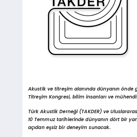
Akustik ve titreşim alanında dünyanın
ö
nde g
Titreşim Kongresi, bilim insanları
ve m
ühendis
Türk Akustik Derneği (TAKDER) ve Uluslararası
10 Temmuz tarihlerinde dünyanı
n d
ö
rt bir y
açıdan eşsiz bir deneyim sunacak.