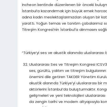
Incheon kentinde düzenlenen bir önceki buluşma
İstanbul’a kazandırmak için büyük emek harcadı
adına kadın meslektaşlarımızdan oluşan bir ka
yarattı. Yoğun temas ve tanıtım çabalarımız so
Titreşim Kongresi’nin İstanbul’a alınmasını sağ
“Türkiye’yi ses ve akustik alanında uluslararası
Uluslararası Ses ve Titreşim Kongresi ICSV3
ses, gürültü, yalıtım ve titreşim bulgularını
önemini dile getiren TAKDER Yönetim Kurul
akustik alanında Türkiye’yi uluslararası bir
aktörlerini İstanbul’da buluşturmaktır. Kon
gelişmeleri ve yeni teknolojileri uluslarara
da zengin tarihi ve modern altyapısıyla kon