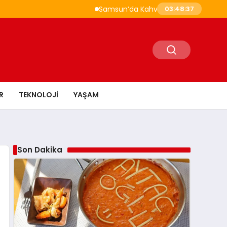
Samsun’da Kahvaltı Nerede Yapılır? Çakallı Me
03:48:39
R
TEKNOLOJI
YAŞAM
Son Dakika