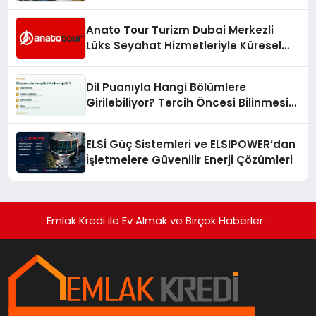
Anato Tour Turizm Dubai Merkezli
Lüks Seyahat Hizmetleriyle Küresel
Turizmde Öne Çıkıyor
Dil Puanıyla Hangi Bölümlere
Girilebiliyor? Tercih Öncesi Bilinmesi
Gerekenler
ELSİ Güç Sistemleri ve ELSIPOWER’dan
İşletmelere Güvenilir Enerji Çözümleri
Emlak Kredi ile Ev Almak ve Birçok Haberler ..