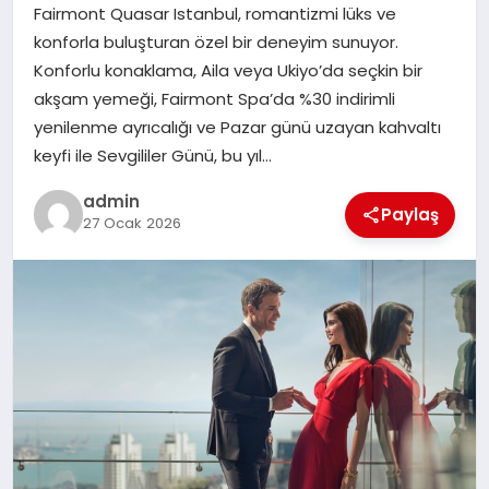
Fairmont Quasar Istanbul, romantizmi lüks ve
konforla buluşturan özel bir deneyim sunuyor.
SIYASET
Konforlu konaklama, Aila veya Ukiyo’da seçkin bir
akşam yemeği, Fairmont Spa’da %30 indirimli
SPOR
yenilenme ayrıcalığı ve Pazar günü uzayan kahvaltı
keyfi ile Sevgililer Günü, bu yıl…
TEKNOLOJI
admin
Paylaş
27 Ocak 2026
YAŞAM