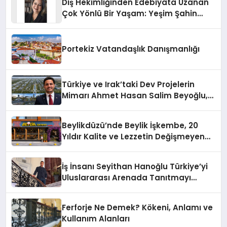
Diş Hekimliğinden Edebiyata Uzanan
Çok Yönlü Bir Yaşam: Yeşim Şahin
Yaman
Portekiz Vatandaşlık Danışmanlığı
Türkiye ve Irak’taki Dev Projelerin
Mimarı Ahmet Hasan Salim Beyoğlu,
10 Milyon Metrekarelik “Al Yusuf
Holding Industrial City” Projesini
Beylikdüzü’nde Beylik İşkembe, 20
Hayata Geçirecek
Yıldır Kalite ve Lezzetin Değişmeyen
Adresi
İş İnsanı Seyithan Hanoğlu Türkiye’yi
Uluslararası Arenada Tanıtmayı
Hedefliyor
Ferforje Ne Demek? Kökeni, Anlamı ve
Kullanım Alanları