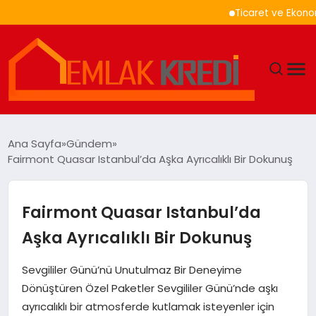
Ticaret ve Ekonomik Ku
GÜNDEM
Ana Sayfa
Gündem
Fairmont Quasar Istanbul’da Aşka Ayrıcalıklı Bir Dokunuş
EKONOMI
DÜNYA
Fairmont Quasar Istanbul’da
Aşka Ayrıcalıklı Bir Dokunuş
EĞITIM
Sevgililer Günü’nü Unutulmaz Bir Deneyime
MAGAZIN
Dönüştüren Özel Paketler Sevgililer Günü’nde aşkı
ayrıcalıklı bir atmosferde kutlamak isteyenler için
SAĞLIK