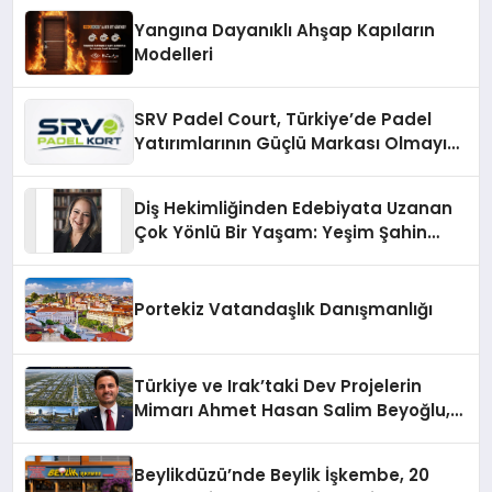
Yangına Dayanıklı Ahşap Kapıların
Modelleri
SRV Padel Court, Türkiye’de Padel
Yatırımlarının Güçlü Markası Olmayı
Sürdürüyor
Diş Hekimliğinden Edebiyata Uzanan
Çok Yönlü Bir Yaşam: Yeşim Şahin
Yaman
Portekiz Vatandaşlık Danışmanlığı
Türkiye ve Irak’taki Dev Projelerin
Mimarı Ahmet Hasan Salim Beyoğlu,
10 Milyon Metrekarelik “Al Yusuf
Holding Industrial City” Projesini
Beylikdüzü’nde Beylik İşkembe, 20
Hayata Geçirecek