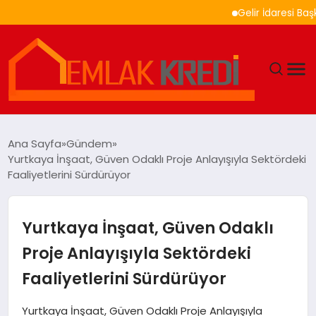
Gelir İdaresi Başkanlığ
GÜNDEM
Ana Sayfa
Gündem
Yurtkaya İnşaat, Güven Odaklı Proje Anlayışıyla Sektördeki
EKONOMI
Faaliyetlerini Sürdürüyor
DÜNYA
Yurtkaya İnşaat, Güven Odaklı
EĞITIM
Proje Anlayışıyla Sektördeki
Faaliyetlerini Sürdürüyor
MAGAZIN
Yurtkaya İnşaat, Güven Odaklı Proje Anlayışıyla
SAĞLIK