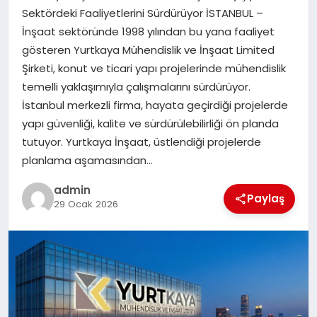
Sektördeki Faaliyetlerini Sürdürüyor İSTANBUL –
İnşaat sektöründe 1998 yılından bu yana faaliyet
SIYASET
gösteren Yurtkaya Mühendislik ve İnşaat Limited
Şirketi, konut ve ticari yapı projelerinde mühendislik
SPOR
temelli yaklaşımıyla çalışmalarını sürdürüyor.
İstanbul merkezli firma, hayata geçirdiği projelerde
TEKNOLOJI
yapı güvenliği, kalite ve sürdürülebilirliği ön planda
tutuyor. Yurtkaya İnşaat, üstlendiği projelerde
YAŞAM
planlama aşamasından…
admin
Paylaş
29 Ocak 2026