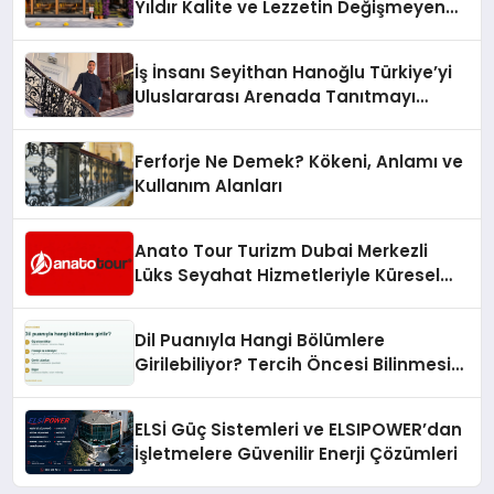
Yıldır Kalite ve Lezzetin Değişmeyen
Adresi
İş İnsanı Seyithan Hanoğlu Türkiye’yi
Uluslararası Arenada Tanıtmayı
Hedefliyor
Ferforje Ne Demek? Kökeni, Anlamı ve
Kullanım Alanları
Anato Tour Turizm Dubai Merkezli
Lüks Seyahat Hizmetleriyle Küresel
Turizmde Öne Çıkıyor
Dil Puanıyla Hangi Bölümlere
Girilebiliyor? Tercih Öncesi Bilinmesi
Gerekenler
ELSİ Güç Sistemleri ve ELSIPOWER’dan
İşletmelere Güvenilir Enerji Çözümleri