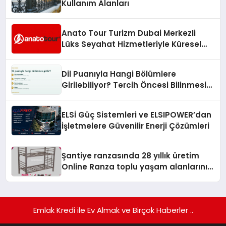
Kullanım Alanları
Anato Tour Turizm Dubai Merkezli
Lüks Seyahat Hizmetleriyle Küresel
Turizmde Öne Çıkıyor
Dil Puanıyla Hangi Bölümlere
Girilebiliyor? Tercih Öncesi Bilinmesi
Gerekenler
ELSİ Güç Sistemleri ve ELSIPOWER’dan
İşletmelere Güvenilir Enerji Çözümleri
Şantiye ranzasında 28 yıllık üretim
Online Ranza toplu yaşam alanlarını
tek elden donatıyor
Emlak Kredi ile Ev Almak ve Birçok Haberler ..