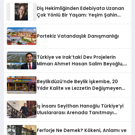
Diş Hekimliğinden Edebiyata Uzanan
Çok Yönlü Bir Yaşam: Yeşim Şahin
Yaman
Portekiz Vatandaşlık Danışmanlığı
Türkiye ve Irak’taki Dev Projelerin
Mimarı Ahmet Hasan Salim Beyoğlu,
10 Milyon Metrekarelik “Al Yusuf
Holding Industrial City” Projesini
Beylikdüzü’nde Beylik İşkembe, 20
Hayata Geçirecek
Yıldır Kalite ve Lezzetin Değişmeyen
Adresi
İş İnsanı Seyithan Hanoğlu Türkiye’yi
Uluslararası Arenada Tanıtmayı
Hedefliyor
Ferforje Ne Demek? Kökeni, Anlamı ve