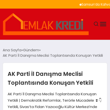
Samsun’da Kahvaltı Ner
GÜNDEM
Ana Sayfa
Gündem
AK Parti İl Danışma Meclisi Toplantısında Konuşan Yetkili
EKONOMI
DÜNYA
AK Parti İl Danışma Meclisi
Toplantısında Konuşan Yetkili
EĞITIM
AK Parti İl Danışma Meclisi Toplantısında Konuşan
MAGAZIN
Yetkili | Demokratik Reformlar, Terörle Mücadele ⏬👇
Yetkili, Sivas’ta Fidan Yazıcıoğlu Kültür Merkezi’nde
SAĞLIK