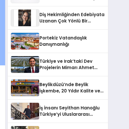
Markası Olmayı Sürdürüyor
Diş Hekimliğinden Edebiyata
Uzanan Çok Yönlü Bir
Yaşam: Yeşim Şahin Yaman
Portekiz Vatandaşlık
Danışmanlığı
Türkiye ve Irak’taki Dev
Projelerin Mimarı Ahmet
Hasan Salim Beyoğlu, 10
Milyon Metrekarelik “Al Yusuf
Beylikdüzü’nde Beylik
Holding Industrial City”
İşkembe, 20 Yıldır Kalite ve
Projesini Hayata Geçirecek
Lezzetin Değişmeyen Adresi
İş İnsanı Seyithan Hanoğlu
Türkiye’yi Uluslararası
Arenada Tanıtmayı
Hedefliyor