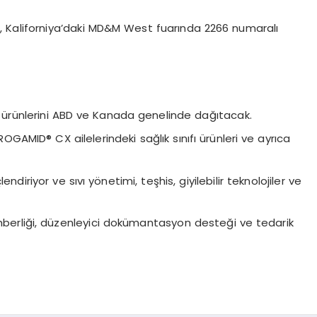
, Kaliforniya’daki MD&M West fuarında 2266 numaralı
fı ürünlerini ABD ve Kanada genelinde dağıtacak.
GAMID® CX ailelerindeki sağlık sınıfı ürünleri ve ayrıca
diriyor ve sıvı yönetimi, teşhis, giyilebilir teknolojiler ve
ehberliği, düzenleyici dokümantasyon desteği ve tedarik