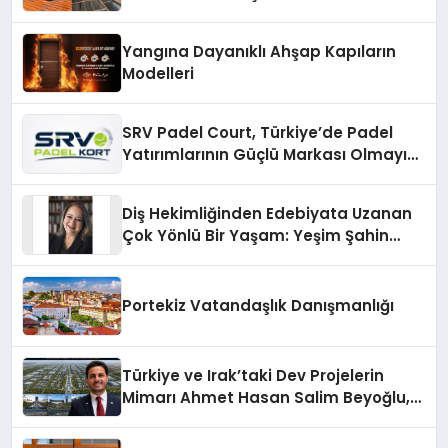
Çözümler
Yangına Dayanıklı Ahşap Kapıların
Modelleri
SRV Padel Court, Türkiye’de Padel
Yatırımlarının Güçlü Markası Olmayı
Sürdürüyor
Diş Hekimliğinden Edebiyata Uzanan
Çok Yönlü Bir Yaşam: Yeşim Şahin
Yaman
Portekiz Vatandaşlık Danışmanlığı
Türkiye ve Irak’taki Dev Projelerin
Mimarı Ahmet Hasan Salim Beyoğlu,
10 Milyon Metrekarelik “Al Yusuf
Holding Industrial City” Projesini