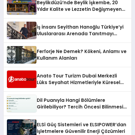
Beylikdüzü’nde Beylik İşkembe, 20
Hayata Geçirecek
Yıldır Kalite ve Lezzetin Değişmeyen
Adresi
İş İnsanı Seyithan Hanoğlu Türkiye’yi
Uluslararası Arenada Tanıtmayı
Hedefliyor
Ferforje Ne Demek? Kökeni, Anlamı ve
Kullanım Alanları
Anato Tour Turizm Dubai Merkezli
Lüks Seyahat Hizmetleriyle Küresel
Turizmde Öne Çıkıyor
Dil Puanıyla Hangi Bölümlere
Girilebiliyor? Tercih Öncesi Bilinmesi
Gerekenler
ELSİ Güç Sistemleri ve ELSIPOWER’dan
İşletmelere Güvenilir Enerji Çözümleri