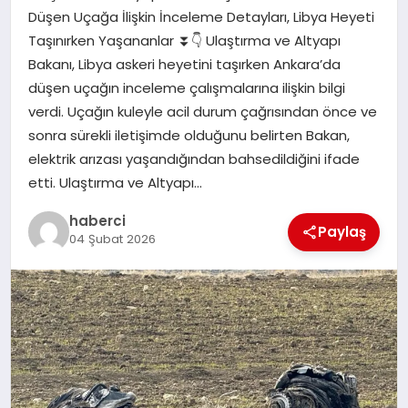
Düşen Uçağa İlişkin İnceleme Detayları, Libya Heyeti
Taşınırken Yaşananlar ⏬👇 Ulaştırma ve Altyapı
SIYASET
Bakanı, Libya askeri heyetini taşırken Ankara’da
düşen uçağın inceleme çalışmalarına ilişkin bilgi
SPOR
verdi. Uçağın kuleyle acil durum çağrısından önce ve
sonra sürekli iletişimde olduğunu belirten Bakan,
TEKNOLOJI
elektrik arızası yaşandığından bahsedildiğini ifade
etti. Ulaştırma ve Altyapı…
YAŞAM
haberci
Paylaş
04 Şubat 2026