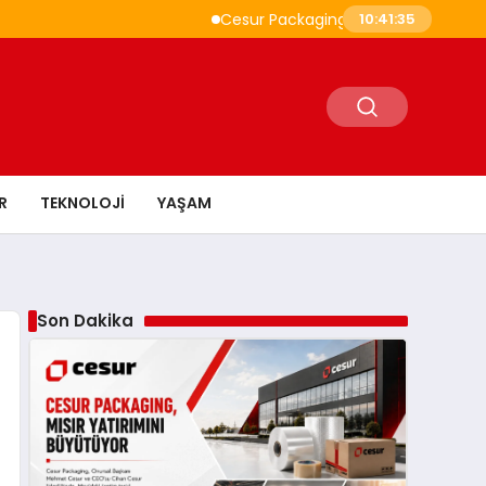
Cesur Packaging, Mısır’daki Üretim Üssünü
10:41:36
R
TEKNOLOJI
YAŞAM
Son Dakika