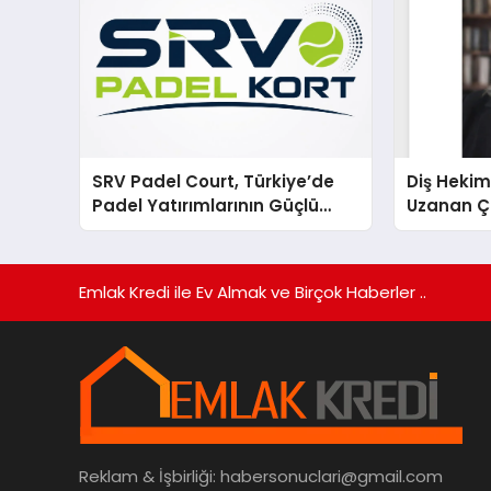
SRV Padel Court, Türkiye’de
Diş Hekim
Padel Yatırımlarının Güçlü
Uzanan Ç
Markası Olmayı Sürdürüyor
Yeşim Şa
Emlak Kredi ile Ev Almak ve Birçok Haberler ..
Reklam & İşbirliği:
habersonuclari@gmail.com