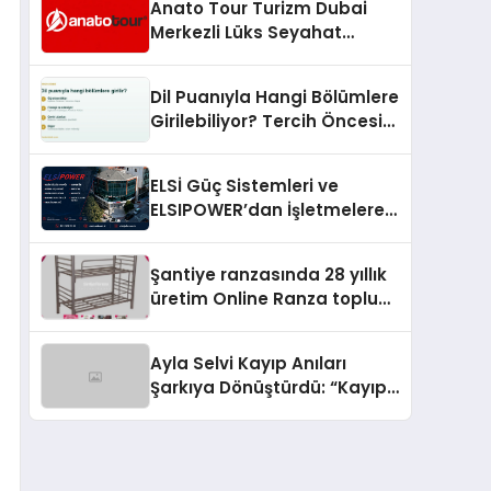
Anato Tour Turizm Dubai
Merkezli Lüks Seyahat
Hizmetleriyle Küresel
Turizmde Öne Çıkıyor
Dil Puanıyla Hangi Bölümlere
Girilebiliyor? Tercih Öncesi
Bilinmesi Gerekenler
ELSİ Güç Sistemleri ve
ELSIPOWER’dan İşletmelere
Güvenilir Enerji Çözümleri
Şantiye ranzasında 28 yıllık
üretim Online Ranza toplu
yaşam alanlarını tek elden
donatıyor
Ayla Selvi Kayıp Anıları
Şarkıya Dönüştürdü: “Kayıp
Kasetler 1” 31 Temmuz’da
Yayında