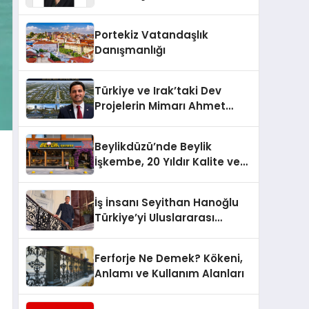
Yaşam: Yeşim Şahin Yaman
Portekiz Vatandaşlık
Danışmanlığı
Türkiye ve Irak’taki Dev
Projelerin Mimarı Ahmet
Hasan Salim Beyoğlu, 10
Milyon Metrekarelik “Al Yusuf
Beylikdüzü’nde Beylik
Holding Industrial City”
İşkembe, 20 Yıldır Kalite ve
Projesini Hayata Geçirecek
Lezzetin Değişmeyen Adresi
İş İnsanı Seyithan Hanoğlu
Türkiye’yi Uluslararası
Arenada Tanıtmayı
Hedefliyor
Ferforje Ne Demek? Kökeni,
Anlamı ve Kullanım Alanları