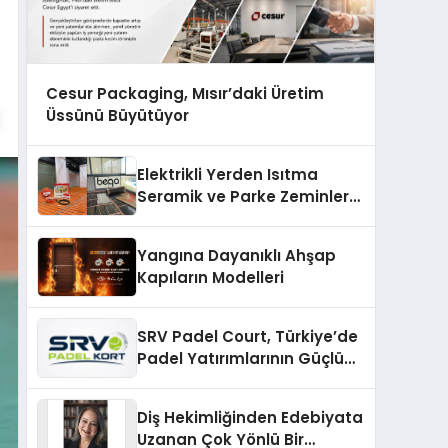
Cesur Packaging, Mısır’daki Üretim
Üssünü Büyütüyor
Elektrikli Yerden Isıtma
Seramik ve Parke Zeminler
İçin En Verimli Çözümler
Yangına Dayanıklı Ahşap
Kapıların Modelleri
SRV Padel Court, Türkiye’de
Padel Yatırımlarının Güçlü
Markası Olmayı Sürdürüyor
Diş Hekimliğinden Edebiyata
Uzanan Çok Yönlü Bir