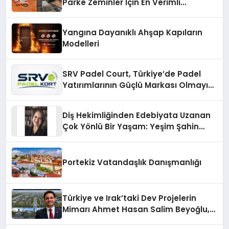
Parke Zeminler İçin En Verimli
Çözümler
Yangına Dayanıklı Ahşap Kapıların
Modelleri
SRV Padel Court, Türkiye’de Padel
Yatırımlarının Güçlü Markası Olmayı
Sürdürüyor
Diş Hekimliğinden Edebiyata Uzanan
Çok Yönlü Bir Yaşam: Yeşim Şahin
Yaman
Portekiz Vatandaşlık Danışmanlığı
Türkiye ve Irak’taki Dev Projelerin
Mimarı Ahmet Hasan Salim Beyoğlu,
10 Milyon Metrekarelik “Al Yusuf