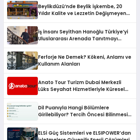
Holding Industrial City” Projesini
Beylikdüzü’nde Beylik İşkembe, 20
Hayata Geçirecek
Yıldır Kalite ve Lezzetin Değişmeyen
Adresi
İş İnsanı Seyithan Hanoğlu Türkiye’yi
Uluslararası Arenada Tanıtmayı
Hedefliyor
Ferforje Ne Demek? Kökeni, Anlamı ve
Kullanım Alanları
Anato Tour Turizm Dubai Merkezli
Lüks Seyahat Hizmetleriyle Küresel
Turizmde Öne Çıkıyor
Dil Puanıyla Hangi Bölümlere
Girilebiliyor? Tercih Öncesi Bilinmesi
Gerekenler
ELSİ Güç Sistemleri ve ELSIPOWER’dan
İşletmelere Güvenilir Enerji Çözümleri