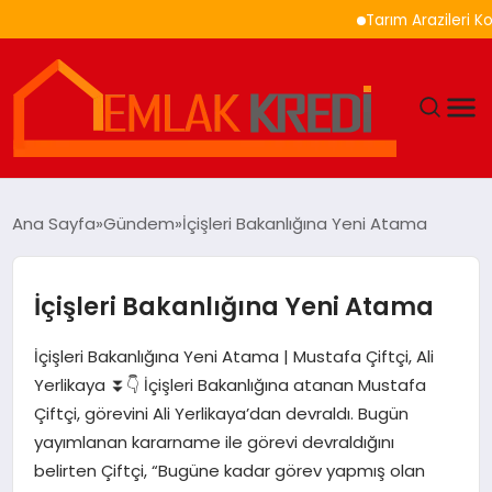
Tarım Arazileri Korunma
GÜNDEM
Ana Sayfa
Gündem
İçişleri Bakanlığına Yeni Atama
EKONOMI
İçişleri Bakanlığına Yeni Atama
DÜNYA
İçişleri Bakanlığına Yeni Atama | Mustafa Çiftçi, Ali
EĞITIM
Yerlikaya ⏬👇 İçişleri Bakanlığına atanan Mustafa
Çiftçi, görevini Ali Yerlikaya’dan devraldı. Bugün
MAGAZIN
yayımlanan kararname ile görevi devraldığını
belirten Çiftçi, “Bugüne kadar görev yapmış olan
SAĞLIK