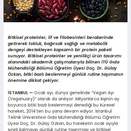
Bitkisel proteinler, lif ve fitobesinleri beraberinde
getirerek tokluk, ba
ğı
rsak sa
ğ
l
ığı
ve metabolik
dengeyi destekleyen kapsaml
ı
bir protein paketi
sunuyor. Bitkisel proteinler ve yenilik
ç
i
ü
r
ü
n tasar
ı
m
ı
alan
ı
ndaki akademik
ç
al
ış
malar
ı
yla bilinen
İ
T
Ü
G
ı
da
M
ü
hendisli
ğ
i B
ö
l
ü
m
ü Öğ
retim
Ü
yesi Do
ç
. Dr. G
ülay
Ö
zkan, bitki bazl
ı
beslenmeyi g
ü
nl
ü
k rutine ta
şı
man
ı
n
ö
nemine dikkat
ç
ekiyor.
İ
STANBUL
—
Ocak ayı, dünya genelinde “Vegan Ayı
(Veganuary)” olarak da anılıyor. Milyonlarca kişinin ay
boyunca bitki bazlı beslenmeyi denediği bu küresel
hareket, 2014’ten bu yana devam ediyor. İstanbul
Teknik Üniversitesi Gıda Mühendisliği Bölümü Öğretim
Üyesi Doç. Dr. Gülay Özkan, bu hareketin ocak ayıyla
sınırlı kalmayıp günlük rutine taşınması ve bitkisel