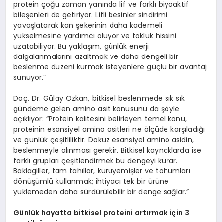
protein çoğu zaman yanında lif ve farklı biyoaktif
bileşenleri de getiriyor. Lifli besinler sindirimi
yavaşlatarak kan şekerinin daha kademeli
yükselmesine yardımcı oluyor ve tokluk hissini
uzatabiliyor. Bu yaklaşım, günlük enerji
dalgalanmalarını azaltmak ve daha dengeli bir
beslenme düzeni kurmak isteyenlere güçlü bir avantaj
sunuyor.”
Doç. Dr. Gülay Özkan, bitkisel beslenmede sık sık
gündeme gelen amino asit konusunu da şöyle
açıklıyor: “Protein kalitesini belirleyen temel konu,
proteinin esansiyel amino asitleri ne ölçüde karşıladığı
ve günlük çeşitliliktir. Dokuz esansiyel amino asidin,
beslenmeyle alınması gerekir. Bitkisel kaynaklarda ise
farklı grupları çeşitlendirmek bu dengeyi kurar.
Baklagiller, tam tahıllar, kuruyemişler ve tohumları
dönüşümlü kullanmak; ihtiyacı tek bir ürüne
yüklemeden daha sürdürülebilir bir denge sağlar.”
G
ü
nl
ü
k hayatta bitkisel proteini art
ı
rmak i
ç
in 3