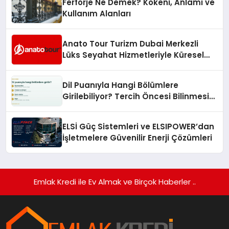
Ferforje Ne Demek? Kökeni, Anlamı ve
Kullanım Alanları
Anato Tour Turizm Dubai Merkezli
Lüks Seyahat Hizmetleriyle Küresel
Turizmde Öne Çıkıyor
Dil Puanıyla Hangi Bölümlere
Girilebiliyor? Tercih Öncesi Bilinmesi
Gerekenler
ELSİ Güç Sistemleri ve ELSIPOWER’dan
İşletmelere Güvenilir Enerji Çözümleri
Emlak Kredi ile Ev Almak ve Birçok Haberler ..