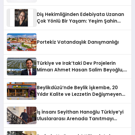
Sürdürüyor
Diş Hekimliğinden Edebiyata Uzanan
Çok Yönlü Bir Yaşam: Yeşim Şahin
Yaman
Portekiz Vatandaşlık Danışmanlığı
Türkiye ve Irak’taki Dev Projelerin
Mimarı Ahmet Hasan Salim Beyoğlu,
10 Milyon Metrekarelik “Al Yusuf
Holding Industrial City” Projesini
Beylikdüzü’nde Beylik İşkembe, 20
Hayata Geçirecek
Yıldır Kalite ve Lezzetin Değişmeyen
Adresi
İş İnsanı Seyithan Hanoğlu Türkiye’yi
Uluslararası Arenada Tanıtmayı
Hedefliyor