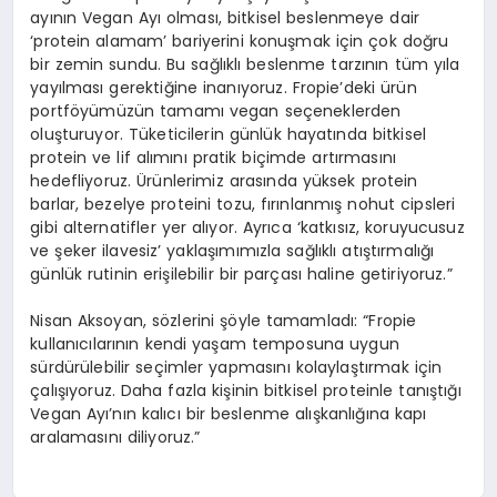
ayının Vegan Ayı olması, bitkisel beslenmeye dair
‘protein alamam’ bariyerini konuşmak için çok doğru
bir zemin sundu. Bu sağlıklı beslenme tarzının tüm yıla
yayılması gerektiğine inanıyoruz. Fropie’deki ürün
portföyümüzün tamamı vegan seçeneklerden
oluşturuyor. Tüketicilerin günlük hayatında bitkisel
protein ve lif alımını pratik biçimde artırmasını
hedefliyoruz. Ürünlerimiz arasında yüksek protein
barlar, bezelye proteini tozu, fırınlanmış nohut cipsleri
gibi alternatifler yer alıyor. Ayrıca ‘katkısız, koruyucusuz
ve şeker ilavesiz’ yaklaşımımızla sağlıklı atıştırmalığı
günlük rutinin erişilebilir bir parçası haline getiriyoruz.”
Nisan Aksoyan, sözlerini şöyle tamamladı: “Fropie
kullanıcılarının kendi yaşam temposuna uygun
sürdürülebilir seçimler yapmasını kolaylaştırmak için
çalışıyoruz. Daha fazla kişinin bitkisel proteinle tanıştığı
Vegan Ayı’nın kalıcı bir beslenme alışkanlığına kapı
aralamasını diliyoruz.”