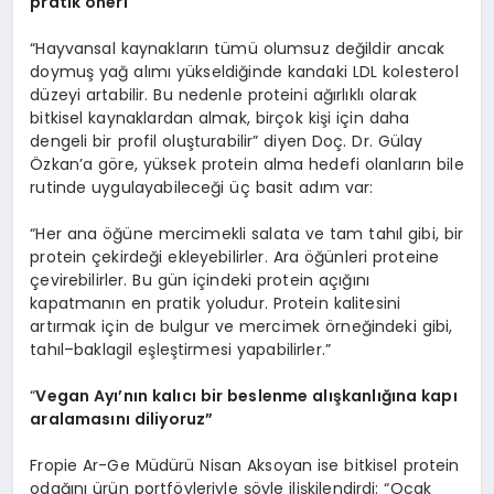
pratik
ö
neri
“Hayvansal kaynakların tümü olumsuz değildir ancak
doymuş yağ alımı yükseldiğinde kandaki LDL kolesterol
düzeyi artabilir. Bu nedenle proteini ağırlıklı olarak
bitkisel kaynaklardan almak, birçok kişi için daha
dengeli bir profil oluşturabilir” diyen Doç. Dr. Gülay
Özkan’a göre, yüksek protein alma hedefi olanların bile
rutinde uygulayabileceği üç basit adım var:
“Her ana öğüne mercimekli salata ve tam tahıl gibi, bir
protein çekirdeği ekleyebilirler. Ara öğünleri proteine
çevirebilirler. Bu gün içindeki protein açığını
kapatmanın en pratik yoludur. Protein kalitesini
artırmak için de bulgur ve mercimek örneğindeki gibi,
tahıl–baklagil eşleştirmesi yapabilirler.”
“
Vegan Ay
ı’
n
ı
n kal
ı
c
ı
bir beslenme al
ış
kanl
ığı
na kap
ı
aralamas
ı
n
ı
diliyoruz
”
Fropie Ar-Ge Müdürü Nisan Aksoyan ise bitkisel protein
odağını ürün portföyleriyle şöyle ilişkilendirdi: “Ocak