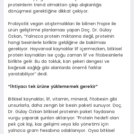
proteinlerin trend olmaktan çıkıp alışkanlığa
dönüşmesi gerektiğine dikkat çekiyor.
Probiyotik vegan atıştırmalıkları ile bilinen Fropie ile
ürün geliştirme planlaması yapan Doç. Dr. Gülay
Özkan, “Yalnızca protein miktarına değil, proteinin
hangi besinlerle birlikte geldiğine de bakılması
gerekiyor. Hayvansal kaynaklar lif içermezken, bitkisel
protein kaynakları ise çoğu zaman lif ve fitobesinlerle
birlikte gelir. Bu da tokluk, kan şekeri dengesi ve
bağırsak sağlığı gibi alanlarda önemli farklar
yaratabiliyor” dedi.
“İ
htiyac
ı
tek
ü
r
ü
ne y
ü
klememek gerekir
”
Bitkisel kaynaklar, lif, vitamin, mineral, fitobesin gibi
unsurlarla, daha zengin bir besin paketi sunuyor. Doç.
Dr. Gülay Özkan bitkisel proteinin paket faydasına
vurgu yaparak şunları aktarıyor: “Protein hedefi olan
pek çok kişi, kas gelişimi veya kilo yönetimi için
yalnızca gram hesabına odaklanıyor. Oysa bitkisel