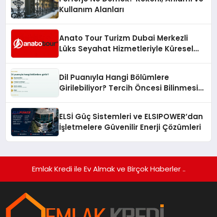
Kullanım Alanları
Anato Tour Turizm Dubai Merkezli
Lüks Seyahat Hizmetleriyle Küresel
Turizmde Öne Çıkıyor
Dil Puanıyla Hangi Bölümlere
Girilebiliyor? Tercih Öncesi Bilinmesi
Gerekenler
ELSİ Güç Sistemleri ve ELSIPOWER’dan
İşletmelere Güvenilir Enerji Çözümleri
Emlak Kredi ile Ev Almak ve Birçok Haberler ..