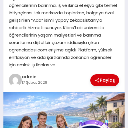
öğrencilerinin barınma, iş ve ikinci el eşya gibi temel
ihtiyaçlarını tek merkezde toplarken, bölgeye özel
SIYASET
geliştirilen “Ada” isimli yapay zekaasistanıyla
rehberlik hizmeti sunuyor. Kıbrıs’taki üniversite
SPOR
öğrencilerinin yaşam maliyetleri ve barınma
sorunlarına dijital bir çözüm iddiasıyla çıkan
TEKNOLOJI
ogrenciadasi.com erişime açıldı. Platform, yüksek
enflasyon ve ada şartlarında zorlanan öğrenciler
YAŞAM
için emlak, iş ilanları ve…
admin
Paylaş
17 Şubat 2026