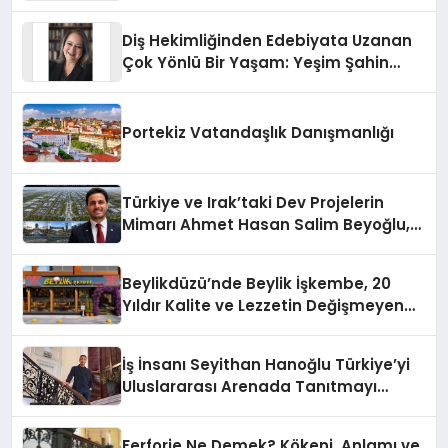
Sürdürüyor
Diş Hekimliğinden Edebiyata Uzanan
Çok Yönlü Bir Yaşam: Yeşim Şahin
Yaman
Portekiz Vatandaşlık Danışmanlığı
Türkiye ve Irak’taki Dev Projelerin
Mimarı Ahmet Hasan Salim Beyoğlu,
10 Milyon Metrekarelik “Al Yusuf
Holding Industrial City” Projesini
Beylikdüzü’nde Beylik İşkembe, 20
Hayata Geçirecek
Yıldır Kalite ve Lezzetin Değişmeyen
Adresi
İş İnsanı Seyithan Hanoğlu Türkiye’yi
Uluslararası Arenada Tanıtmayı
Hedefliyor
Ferforje Ne Demek? Kökeni, Anlamı ve