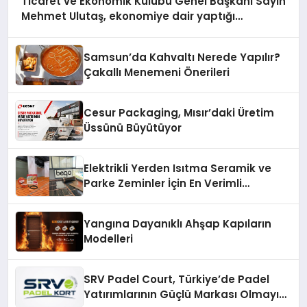
Ticaret ve Ekonomik Kulübü Genel Başkanı Sayın
Mehmet Ulutaş, ekonomiye dair yaptığı
açıklamada şunları kaydetti:
Samsun’da Kahvaltı Nerede Yapılır?
Çakallı Menemeni Önerileri
Cesur Packaging, Mısır’daki Üretim
Üssünü Büyütüyor
Elektrikli Yerden Isıtma Seramik ve
Parke Zeminler İçin En Verimli
Çözümler
Yangına Dayanıklı Ahşap Kapıların
Modelleri
SRV Padel Court, Türkiye’de Padel
Yatırımlarının Güçlü Markası Olmayı