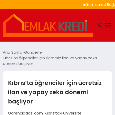
Gelir İdaresi Başkanlığ
GÜNDEM
Ana Sayfa
Gündem
Kıbrıs’ta öğrenciler için ücretsiz ilan ve yapay zeka
EKONOMI
dönemi başlıyor
DÜNYA
Kıbrıs’ta öğrenciler için ücretsiz
EĞITIM
ilan ve yapay zeka dönemi
başlıyor
MAGAZIN
Ogrenciadasi.com, Kıbrıs’taki üniversite
SAĞLIK