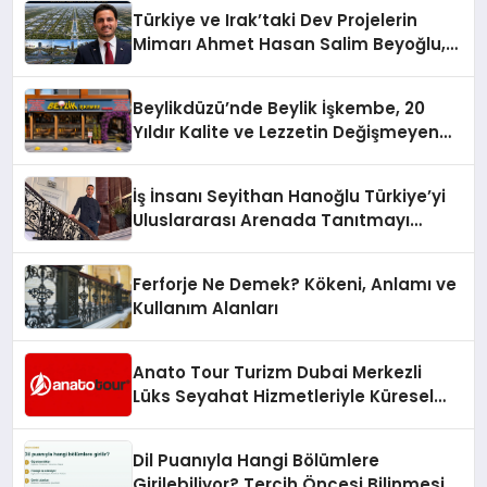
Türkiye ve Irak’taki Dev Projelerin
Mimarı Ahmet Hasan Salim Beyoğlu,
10 Milyon Metrekarelik “Al Yusuf
Holding Industrial City” Projesini
Beylikdüzü’nde Beylik İşkembe, 20
Hayata Geçirecek
Yıldır Kalite ve Lezzetin Değişmeyen
Adresi
İş İnsanı Seyithan Hanoğlu Türkiye’yi
Uluslararası Arenada Tanıtmayı
Hedefliyor
Ferforje Ne Demek? Kökeni, Anlamı ve
Kullanım Alanları
Anato Tour Turizm Dubai Merkezli
Lüks Seyahat Hizmetleriyle Küresel
Turizmde Öne Çıkıyor
Dil Puanıyla Hangi Bölümlere
Girilebiliyor? Tercih Öncesi Bilinmesi