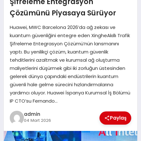
Şifreleme Entegrasyon
Çözümünü Piyasaya Sürüyor
SIYASET
Huawei, MWC Barcelona 2026’da ağ zekası ve
SPOR
kuantum güvenliğini entegre eden XingheAkıllı Trafik
Şifreleme Entegrasyon Çözümü’nün lansmanını
TEKNOLOJI
yaptı. Bu yenilikçi çözüm, kuantum güvenlik
tehditlerini azaltmak ve kurumsal ağ oluşturma
YAŞAM
maliyetlerini düşürmek gibi iki zorluğun üstesinden
gelerek dünya çapındaki endüstrilerin kuantum
güvenli hale gelme sürecini hızlandırmalarına
yardımcı oluyor. Huawei İspanya Kurumsal İş Bölümü
IP CTO’su Fernando…
admin
Paylaş
04 Mart 2026