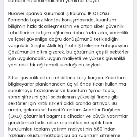
sürecini hızlandırmalarına yardımcı oluyor.
Huawei İspanya Kurumsal İş Bölümü IP CTO’su
Fernando Lopez Montes konuşmasında, kuantum
bilişimin hızla ticarileşmesinin ve artan siber güvenlik
tehditlerinin iletişim ağlarının daha fazla zeka, verimlilik
ve içsel güvenliğe doğru dönüşümünü tetiklediğini
vurguladı. Xinghe Akıllı Ağ Trafik Şifreleme Entegrasyon
Çözümünün altını çizerek, bu çözümün çeşitli sektörler
için uygulanabilir, uygun maliyetli ve yüksek güvenlikli
yeni nesil bir ağ temeli sunduğunu söyledi.
Siber güvenlik artan tehditlerle karşı karşıya. Kuantum
bilgisayarlar planlanandan üç yıl önce ticari kullanıma
sunulmaya hazırlanıyor ve kuantum “şimdi topla,
sonra şifresini çöz” saldırılarının yükselişi finans gibi
sektörler için kritik riskleri ciddi oranda artırıyor. Bu
arada, geleneksel harici Kuantum Anahtar Dağıtımı
(QKD) çözümleri bağımsız cihazlar ve büyük yatırımlar
gerektirmektedir; cihaz masrafları ve optik fiber
kurulumları toplam yatırım maliyetinin %60’ından
fazlasını oluşturmaktadır; bu da kuantum şifreleme