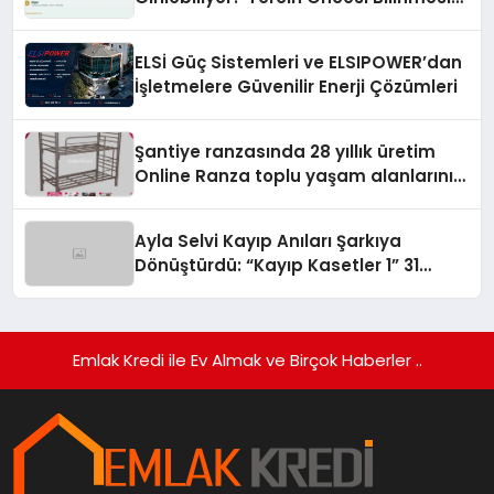
Gerekenler
ELSİ Güç Sistemleri ve ELSIPOWER’dan
İşletmelere Güvenilir Enerji Çözümleri
Şantiye ranzasında 28 yıllık üretim
Online Ranza toplu yaşam alanlarını
tek elden donatıyor
Ayla Selvi Kayıp Anıları Şarkıya
Dönüştürdü: “Kayıp Kasetler 1” 31
Temmuz’da Yayında
Emlak Kredi ile Ev Almak ve Birçok Haberler ..