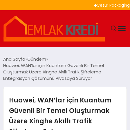
Cesur Packaging, Mısır
GÜNDEM
Ana Sayfa
Gündem
Huawei, WAN’lar için Kuantum Güvenli Bir Temel
EKONOMI
Oluşturmak Üzere Xinghe Akıllı Trafik Şifreleme
Entegrasyon Çözümünü Piyasaya Sürüyor
DÜNYA
Huawei, WAN’lar için Kuantum
EĞITIM
Güvenli Bir Temel Oluşturmak
MAGAZIN
Üzere Xinghe Akıllı Trafik
SAĞLIK