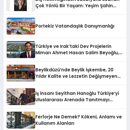
Çok Yönlü Bir Yaşam: Yeşim Şahin
Yaman
Portekiz Vatandaşlık Danışmanlığı
Türkiye ve Irak’taki Dev Projelerin
Mimarı Ahmet Hasan Salim Beyoğlu,
10 Milyon Metrekarelik “Al Yusuf
Holding Industrial City” Projesini
Beylikdüzü’nde Beylik İşkembe, 20
Hayata Geçirecek
Yıldır Kalite ve Lezzetin Değişmeyen
Adresi
İş İnsanı Seyithan Hanoğlu Türkiye’yi
Uluslararası Arenada Tanıtmayı
Hedefliyor
Ferforje Ne Demek? Kökeni, Anlamı ve
Kullanım Alanları