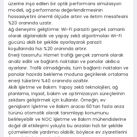
üzerine inşa edilen bir optik performans simülasyon
modeli, ağ performansı değerlendirmesinin
hassasiyetini önemli ölçüde artırır ve iletim mesafesini
%20 oranında uzatır.
Ağ deneyimi geliştirme: Wi-Fi paraziti gerçek zamanlı
olarak algılanabilir ve yapay zekâ algoritmaları Wi-Fi
gücünü akıllı bir şekilde ayarlayarak parazit
koşullarında hızı %20 oranında artırır.
Enerji tasarrufu: Hizmet trafiği gerçek zamanlı olarak
analiz edilir ve bağlantı noktaları ve panolar akıllıca
ayarlanır. Trafik olmadığında, tüm bağlantı noktaları ve
panolar hazırda bekleme moduna geçirilerek ortalama
enerji tüketimi %40 oranında azaltılır.
Akıllı İşletme ve Bakım: Yapay zekâ teknolojileri, ağ
planlama, inşaat, bakım ve optimizasyon süreçlerinin
zekâsını geliştirmek için kullanılır. Örneğin, ev
genişbant İşletme ve Bakım aracısı 60’tan fazla arıza
türünü otomatik olarak tanımlayıp konumunu
belirleyebilir ve NOC İşletme ve Bakım mühendislerine
doğal dil etkileşimi yoluyla bu arızaları hızlı bir şekilde
çözmelerinde yardımcı olabilir, böylece ev ziyaretlerini