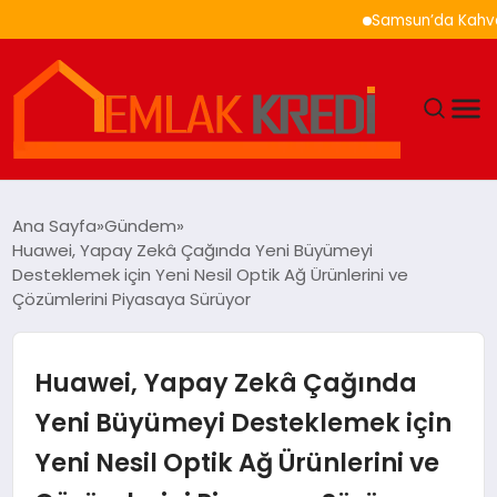
Samsun’da Kahvaltı Ner
GÜNDEM
Ana Sayfa
Gündem
Huawei, Yapay Zekâ Çağında Yeni Büyümeyi
EKONOMI
Desteklemek için Yeni Nesil Optik Ağ Ürünlerini ve
Çözümlerini Piyasaya Sürüyor
DÜNYA
Huawei, Yapay Zekâ Çağında
EĞITIM
Yeni Büyümeyi Desteklemek için
MAGAZIN
Yeni Nesil Optik Ağ Ürünlerini ve
SAĞLIK