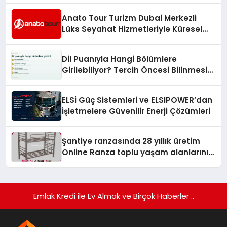
Anato Tour Turizm Dubai Merkezli
Lüks Seyahat Hizmetleriyle Küresel
Turizmde Öne Çıkıyor
Dil Puanıyla Hangi Bölümlere
Girilebiliyor? Tercih Öncesi Bilinmesi
Gerekenler
ELSİ Güç Sistemleri ve ELSIPOWER’dan
İşletmelere Güvenilir Enerji Çözümleri
Şantiye ranzasında 28 yıllık üretim
Online Ranza toplu yaşam alanlarını
tek elden donatıyor
Emlak Kredi ile Ev Almak ve Birçok Haberler ..