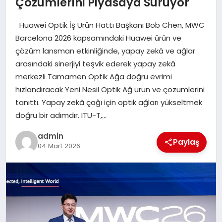
Çözümlerini Piyasaya Sürüyor
Huawei Optik İş Ürün Hattı Başkanı Bob Chen, MWC
SIYASET
Barcelona 2026 kapsamındaki Huawei ürün ve
çözüm lansman etkinliğinde, yapay zekâ ve ağlar
SPOR
arasındaki sinerjiyi teşvik ederek yapay zekâ
merkezli Tamamen Optik Ağa doğru evrimi
TEKNOLOJI
hızlandıracak Yeni Nesil Optik Ağ ürün ve çözümlerini
tanıttı. Yapay zekâ çağı için optik ağları yükseltmek
YAŞAM
doğru bir adımdır. ITU-T,…
admin
Paylaş
04 Mart 2026