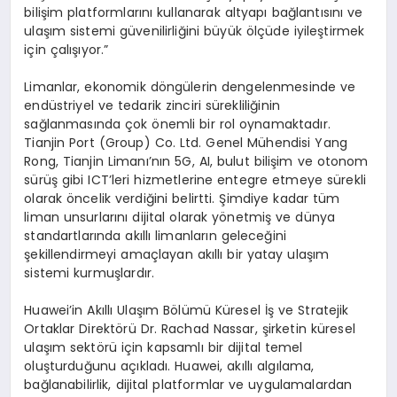
bilişim platformlarını kullanarak altyapı bağlantısını ve
ulaşım sistemi güvenilirliğini büyük ölçüde iyileştirmek
için çalışıyor.”
Limanlar, ekonomik döngülerin dengelenmesinde ve
endüstriyel ve tedarik zinciri sürekliliğinin
sağlanmasında çok önemli bir rol oynamaktadır.
Tianjin Port (Group) Co. Ltd. Genel Mühendisi Yang
Rong, Tianjin Limanı’nın 5G, AI, bulut bilişim ve otonom
sürüş gibi ICT’leri hizmetlerine entegre etmeye sürekli
olarak öncelik verdiğini belirtti. Şimdiye kadar tüm
liman unsurlarını dijital olarak yönetmiş ve dünya
standartlarında akıllı limanların geleceğini
şekillendirmeyi amaçlayan akıllı bir yatay ulaşım
sistemi kurmuşlardır.
Huawei’in Akıllı Ulaşım Bölümü Küresel İş ve Stratejik
Ortaklar Direktörü Dr. Rachad Nassar, şirketin küresel
ulaşım sektörü için kapsamlı bir dijital temel
oluşturduğunu açıkladı. Huawei, akıllı algılama,
bağlanabilirlik, dijital platformlar ve uygulamalardan