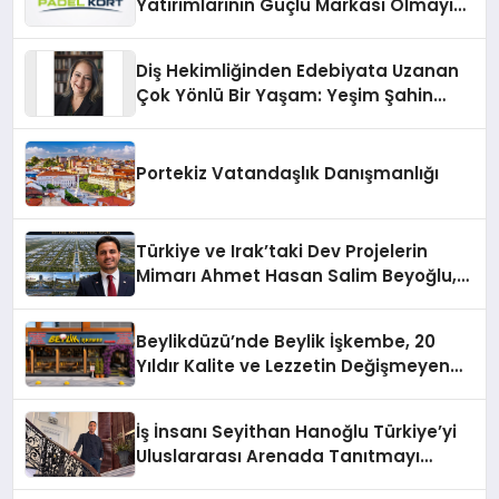
Yatırımlarının Güçlü Markası Olmayı
Sürdürüyor
Diş Hekimliğinden Edebiyata Uzanan
Çok Yönlü Bir Yaşam: Yeşim Şahin
Yaman
Portekiz Vatandaşlık Danışmanlığı
Türkiye ve Irak’taki Dev Projelerin
Mimarı Ahmet Hasan Salim Beyoğlu,
10 Milyon Metrekarelik “Al Yusuf
Holding Industrial City” Projesini
Beylikdüzü’nde Beylik İşkembe, 20
Hayata Geçirecek
Yıldır Kalite ve Lezzetin Değişmeyen
Adresi
İş İnsanı Seyithan Hanoğlu Türkiye’yi
Uluslararası Arenada Tanıtmayı
Hedefliyor