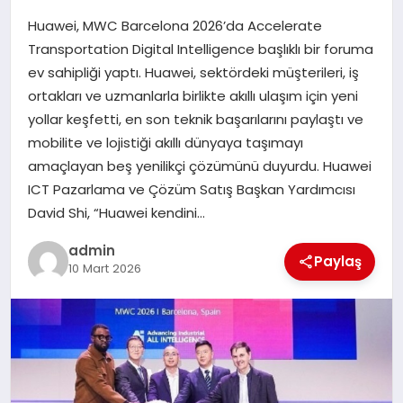
Huawei, MWC Barcelona 2026’da Accelerate
SIYASET
Transportation Digital Intelligence başlıklı bir foruma
ev sahipliği yaptı. Huawei, sektördeki müşterileri, iş
SPOR
ortakları ve uzmanlarla birlikte akıllı ulaşım için yeni
yollar keşfetti, en son teknik başarılarını paylaştı ve
TEKNOLOJI
mobilite ve lojistiği akıllı dünyaya taşımayı
amaçlayan beş yenilikçi çözümünü duyurdu. Huawei
YAŞAM
ICT Pazarlama ve Çözüm Satış Başkan Yardımcısı
David Shi, “Huawei kendini…
admin
Paylaş
10 Mart 2026