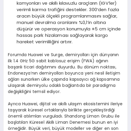
kamyonları ve akıllı kılavuzlu araçların (IGV’ler)
verimli karma trafiğini destekler. 300’den fazla
aracın büyük ölçekli programlanmasını sağlar,
manuel devralma oranlarını %0,1’in altına
düşürür ve operasyon konumuyla ±5 cm içinde
hassas park hizalaması sağlayarak kargo
hareket verimliliğini artırır.
Forumda Huawei ve Surge, demiryolları için dünyanın
ilk 1.4 GHz 5G sabit kablosuz erişim (FWA) ağının
başarılı ticari dağıtımını duyurdu. Bu dönüm noktası,
Endonezya’nın demiryolları boyunca yeni nesil iletişim
ağları sunarken ülke çapında kapsayıcı ağ kapsamına
ulaşarak demiryolu odaklı bağlantıda bir paradigma
değişikliğini temsil ediyor.
Ayrıca Huawei, dijital ve akıllı ulaşım ekosistemini ileriye
taşıyarak küresel ortaklarıyla birlikte gerçekleştirdiği
önemli atılımları vurguladı. Shandong Liman Grubu ile
başlatılan Küresel Akıllı Liman Denemesi bunun en iyi
örneğidir. Büyük veri, büyük modeller ve diğer en son