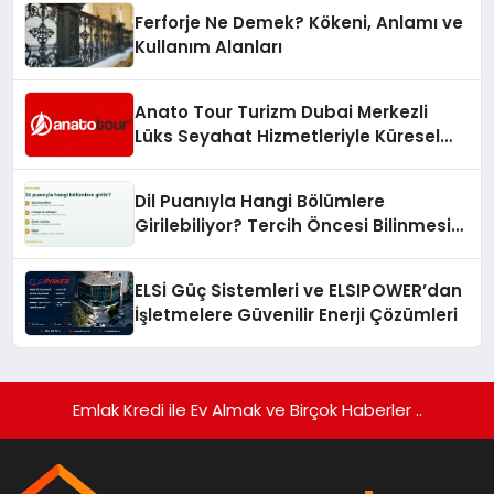
Ferforje Ne Demek? Kökeni, Anlamı ve
Kullanım Alanları
Anato Tour Turizm Dubai Merkezli
Lüks Seyahat Hizmetleriyle Küresel
Turizmde Öne Çıkıyor
Dil Puanıyla Hangi Bölümlere
Girilebiliyor? Tercih Öncesi Bilinmesi
Gerekenler
ELSİ Güç Sistemleri ve ELSIPOWER’dan
İşletmelere Güvenilir Enerji Çözümleri
Emlak Kredi ile Ev Almak ve Birçok Haberler ..