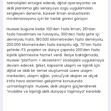
teknolojileri entegre ederek, dijital operasyonlar ve
akıllı planlama gibi senaryoya özgü uygulamaları
sergileyen deneme, küresel liman endüstrisinin
modernizasyonu için bir taslak görevi görüyor.
Huawei bugüne kadar 100’den fazla liman, 210’dan
fazla havalimanı ve havayolu, 300’den fazla şehir içi
demiryolu hattı, 180.000 kilometreden fazla demiryolu,
200.000 kilometreden fazla karayolu ağı, 70’ten fazla
şehirde ITS projeleri ve dünya çapında 200’den fazla
lojistik işletmesine hizmet verdi. İleriye baktığımızda,
Huawei “platform + ekosistem” stratejisini uygulamaya
devam edecek. Şirket, kapsamlı ulaşım ve lojistik için
dijital ve akıllı bir temel oluşturmak üzere ulaşım
merkezleri, ulaşım ağları, yolcu/yük akışları ve alçak
irtifa hava sistemleri geliştirme konusunda
uzmanlaşmıştır. Huawei, akıllı ulaşımı güçlendirerek
“mobilite ve lojistiği akıllı dünyaya taşımaya” kararlıdır.