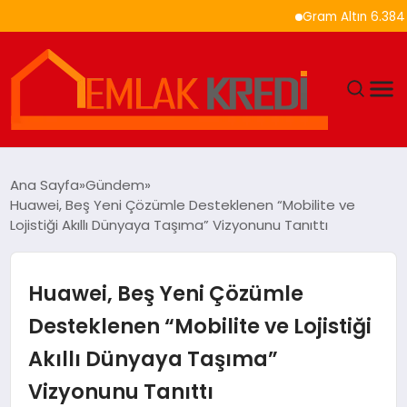
Gram Altın 6.384 TL’ye Yü
GÜNDEM
Ana Sayfa
Gündem
Huawei, Beş Yeni Çözümle Desteklenen “Mobilite ve
EKONOMI
Lojistiği Akıllı Dünyaya Taşıma” Vizyonunu Tanıttı
DÜNYA
Huawei, Beş Yeni Çözümle
EĞITIM
Desteklenen “Mobilite ve Lojistiği
Akıllı Dünyaya Taşıma”
MAGAZIN
Vizyonunu Tanıttı
SAĞLIK