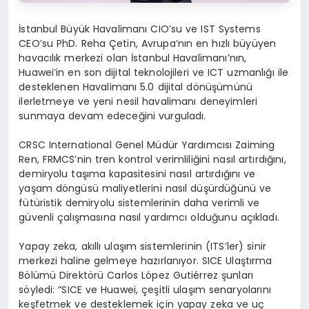
İstanbul Büyük Havalimanı CIO’su ve IST Systems
CEO’su PhD. Reha Çetin, Avrupa’nın en hızlı büyüyen
havacılık merkezi olan İstanbul Havalimanı’nın,
Huawei’in en son dijital teknolojileri ve ICT uzmanlığı ile
desteklenen Havalimanı 5.0 dijital dönüşümünü
ilerletmeye ve yeni nesil havalimanı deneyimleri
sunmaya devam edeceğini vurguladı.
CRSC International Genel Müdür Yardımcısı Zaiming
Ren, FRMCS’nin tren kontrol verimliliğini nasıl artırdığını,
demiryolu taşıma kapasitesini nasıl artırdığını ve
yaşam döngüsü maliyetlerini nasıl düşürdüğünü ve
fütüristik demiryolu sistemlerinin daha verimli ve
güvenli çalışmasına nasıl yardımcı olduğunu açıkladı.
Yapay zeka, akıllı ulaşım sistemlerinin (ITS’ler) sinir
merkezi haline gelmeye hazırlanıyor. SICE Ulaştırma
Bölümü Direktörü Carlos López Gutiérrez şunları
söyledi: “SICE ve Huawei, çeşitli ulaşım senaryolarını
keşfetmek ve desteklemek için yapay zeka ve uç