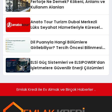
Ferforje Ne Demek? Kökeni, Anlamı ve
Kullanım Alanları
Anato Tour Turizm Dubai Merkezli
Lüks Seyahat Hizmetleriyle Küresel
Turizmde Öne Çıkıyor
Dil Puanıyla Hangi Bölümlere
Girilebiliyor? Tercih Öncesi Bilinmesi
Gerekenler
ELSİ Güç Sistemleri ve ELSIPOWER’dan
İşletmelere Güvenilir Enerji Çözümleri
Emlak Kredi ile Ev Almak ve Birçok Haberler ..