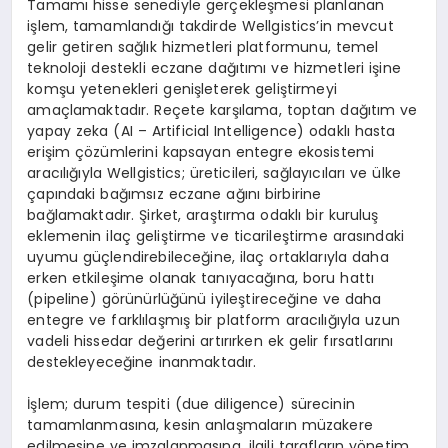
Tamamı hisse senediyle gerçekleşmesi planlanan
işlem, tamamlandığı takdirde
Wellgistics’in
mevcut
gelir getiren sağlık hizmetleri platformunu, temel
teknoloji destekli eczane dağıtımı ve hizmetleri işine
komşu yetenekleri genişleterek geliştirmeyi
amaçlamaktadır. Reçete karşılama, toptan dağıtım ve
yapay zeka (
AI –
Artificial
Intelligence
) odaklı hasta
erişim çözümlerini kapsayan entegre ekosistemi
aracılığı
yla
Wellgistics
;
üreticileri, sağ
lay
ıcıları
ve
ülke
çapındaki bağımsız eczane ağını birbirine
bağlamaktadır. Şirket, araştırma odaklı bir kuruluş
eklemenin ilaç
geli
ştirme
ve ticarileştirme arasındaki
uyumu güçlendirebileceğine, ilaç ortaklarıyla daha
erken etkileşime olanak tanıyacağına, boru hattı
(
pipeline
) g
ö
rünürlüğünü
iyileştireceğine ve daha
entegre ve farklılaşmış bir platform aracılığıyla uzun
vadeli hissedar değerini artırırken ek gelir fırsatlarını
destekleyeceğine inanmaktadır.
İşlem; durum tespiti (
due
diligence
) sürecinin
tamamlanmasına, kesin anlaşmaların müzakere
edilmesine ve imzalanmasına, ilgili tarafların y
ö
netim