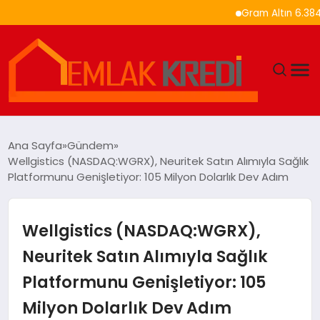
Gram Altın 6.384 TL’ye
GÜNDEM
Ana Sayfa
Gündem
Wellgistics (NASDAQ:WGRX), Neuritek Satın Alımıyla Sağlık
EKONOMI
Platformunu Genişletiyor: 105 Milyon Dolarlık Dev Adım
DÜNYA
Wellgistics (NASDAQ:WGRX),
EĞITIM
Neuritek Satın Alımıyla Sağlık
Platformunu Genişletiyor: 105
MAGAZIN
Milyon Dolarlık Dev Adım
SAĞLIK