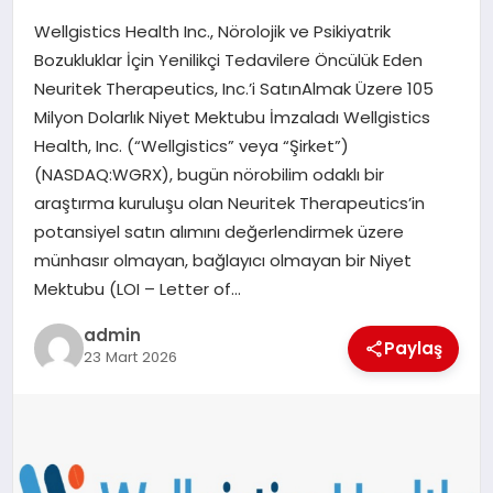
Wellgistics Health Inc., Nörolojik ve Psikiyatrik
SIYASET
Bozukluklar İçin Yenilikçi Tedavilere Öncülük Eden
Neuritek Therapeutics, Inc.’i SatınAlmak Üzere 105
SPOR
Milyon Dolarlık Niyet Mektubu İmzaladı Wellgistics
Health, Inc. (“Wellgistics” veya “Şirket”)
TEKNOLOJI
(NASDAQ:WGRX), bugün nörobilim odaklı bir
araştırma kuruluşu olan Neuritek Therapeutics’in
YAŞAM
potansiyel satın alımını değerlendirmek üzere
münhasır olmayan, bağlayıcı olmayan bir Niyet
Mektubu (LOI – Letter of…
admin
Paylaş
23 Mart 2026