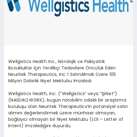
Wellgistics
Health Inc., N
ö
rolojik
ve Psikiyatrik
Bozukluklar İçin Yenilikçi Tedavilere Öncülü
k Eden
Neuritek
Therapeutics, Inc.’
i
Sat
ın
Almak
Ü
zere 105
Milyon Dolarlık Niyet Mektubu İmzaladı
Wellgistics
Health, Inc. (
“
Wellgistics
” veya “Şirket”)
(
NASDAQ:WGRX
), bugün n
ö
robilim
odaklı bir araştırma
kuruluşu olan
Neuritek
Therapeutics’in
potansiyel satın
alımını değerlendirmek üzere mü
nhas
ır
olmayan,
bağ
lay
ıcı
olmayan bir Niyet Mektubu (LOI –
Letter
of
Intent
) imzaladığını duyurdu.