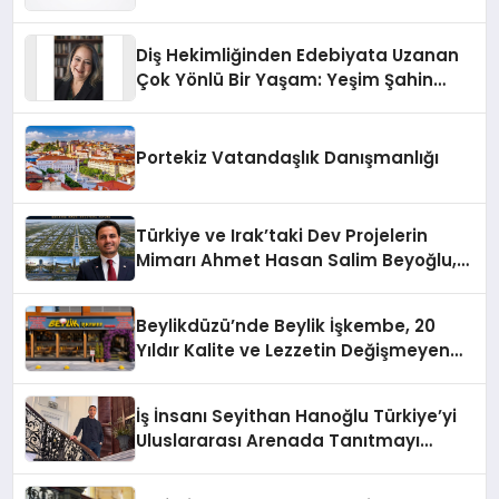
Sürdürüyor
Diş Hekimliğinden Edebiyata Uzanan
Çok Yönlü Bir Yaşam: Yeşim Şahin
Yaman
Portekiz Vatandaşlık Danışmanlığı
Türkiye ve Irak’taki Dev Projelerin
Mimarı Ahmet Hasan Salim Beyoğlu,
10 Milyon Metrekarelik “Al Yusuf
Holding Industrial City” Projesini
Beylikdüzü’nde Beylik İşkembe, 20
Hayata Geçirecek
Yıldır Kalite ve Lezzetin Değişmeyen
Adresi
İş İnsanı Seyithan Hanoğlu Türkiye’yi
Uluslararası Arenada Tanıtmayı
Hedefliyor