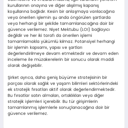
kurullarının onayına ve diğer alışılmış kapanış
koşullarına bağlıdır. Kesin bir anlaşmaya varılacağına
veya
ö
nerilen
işlemin şu anda
ö
ng
ö
rü
len
şartlarda
veya herhangi bir şekilde tamamlanacağına dair bir
güvence verilemez. Niyet Mektubu (LOI) bağ
lay
ıcı
değildir ve her iki tarafı
da
ö
nerilen
işlemi
tamamlamakla yükümlü kılmaz. Potansiyel herhangi
bir işlemin kapsamı, yapısı
ve
şartları
değerlendirilmeye devam etmektedir ve devam eden
inceleme ile müzakerelerin bir sonucu olarak maddi
olarak değişebilir.
Şirket ayrıca, daha geniş büyüme stratejisinin bir
parçası olarak sağlık ve yaşam bilimleri
sekt
ö
rlerindeki
ek stratejik fırsatları aktif olarak değerlendirmektedir.
Bu fırsatlar satın almaları, ortaklıkları veya diğer
stratejik işlemleri içerebilir. Bu tür girişimlerin
tamamlanmış işlemlerle sonuçlanacağına dair bir
güvence verilemez.