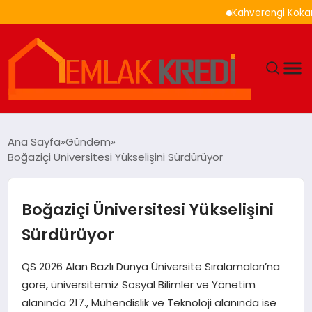
Kahverengi Kokarca İle 
GÜNDEM
Ana Sayfa
Gündem
Boğaziçi Üniversitesi Yükselişini Sürdürüyor
EKONOMI
DÜNYA
Boğaziçi Üniversitesi Yükselişini
Sürdürüyor
EĞITIM
QS 2026 Alan Bazlı Dünya Üniversite Sıralamaları’na
MAGAZIN
göre, üniversitemiz Sosyal Bilimler ve Yönetim
alanında 217., Mühendislik ve Teknoloji alanında ise
SAĞLIK