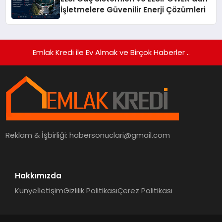
İşletmelere Güvenilir Enerji Çözümleri
Emlak Kredi ile Ev Almak ve Birçok Haberler ..
Reklam & İşbirliği:
habersonuclari@gmail.com
Hakkımızda
Künye
İletişim
Gizlilik Politikası
Çerez Politikası