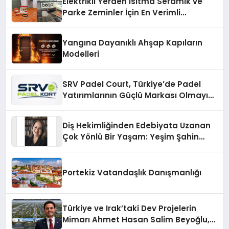
Elektrikli Yerden Isıtma Seramik ve
Parke Zeminler İçin En Verimli
Çözümler
Yangına Dayanıklı Ahşap Kapıların
Modelleri
SRV Padel Court, Türkiye’de Padel
Yatırımlarının Güçlü Markası Olmayı
Sürdürüyor
Diş Hekimliğinden Edebiyata Uzanan
Çok Yönlü Bir Yaşam: Yeşim Şahin
Yaman
Portekiz Vatandaşlık Danışmanlığı
Türkiye ve Irak’taki Dev Projelerin
Mimarı Ahmet Hasan Salim Beyoğlu,