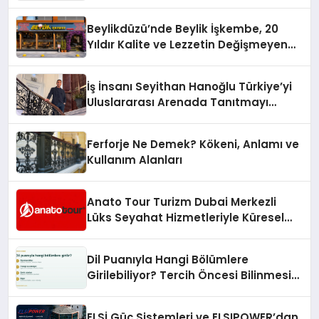
10 Milyon Metrekarelik “Al Yusuf
Holding Industrial City” Projesini
Beylikdüzü’nde Beylik İşkembe, 20
Hayata Geçirecek
Yıldır Kalite ve Lezzetin Değişmeyen
Adresi
İş İnsanı Seyithan Hanoğlu Türkiye’yi
Uluslararası Arenada Tanıtmayı
Hedefliyor
Ferforje Ne Demek? Kökeni, Anlamı ve
Kullanım Alanları
Anato Tour Turizm Dubai Merkezli
Lüks Seyahat Hizmetleriyle Küresel
Turizmde Öne Çıkıyor
Dil Puanıyla Hangi Bölümlere
Girilebiliyor? Tercih Öncesi Bilinmesi
Gerekenler
ELSİ Güç Sistemleri ve ELSIPOWER’dan