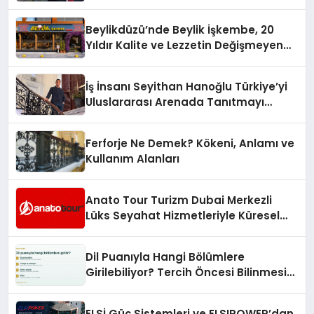
10 Milyon Metrekarelik “Al Yusuf
Holding Industrial City” Projesini
Beylikdüzü’nde Beylik İşkembe, 20
Hayata Geçirecek
Yıldır Kalite ve Lezzetin Değişmeyen
Adresi
İş İnsanı Seyithan Hanoğlu Türkiye’yi
Uluslararası Arenada Tanıtmayı
Hedefliyor
Ferforje Ne Demek? Kökeni, Anlamı ve
Kullanım Alanları
Anato Tour Turizm Dubai Merkezli
Lüks Seyahat Hizmetleriyle Küresel
Turizmde Öne Çıkıyor
Dil Puanıyla Hangi Bölümlere
Girilebiliyor? Tercih Öncesi Bilinmesi
Gerekenler
ELSİ Güç Sistemleri ve ELSIPOWER’dan