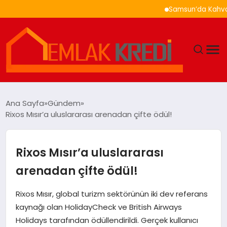
Samsun’da Kahvaltı Nere
GÜNDEM
Ana Sayfa
Gündem
Rixos Mısır’a uluslararası arenadan çifte ödül!
EKONOMI
DÜNYA
Rixos Mısır’a uluslararası
arenadan çifte ödül!
EĞITIM
Rixos Mısır, global turizm sektörünün iki dev referans
MAGAZIN
kaynağı olan HolidayCheck ve British Airways
Holidays tarafından ödüllendirildi. Gerçek kullanıcı
SAĞLIK