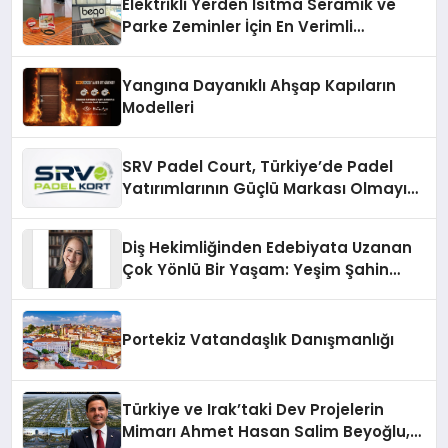
Elektrikli Yerden Isıtma Seramik ve
Parke Zeminler İçin En Verimli
Çözümler
Yangına Dayanıklı Ahşap Kapıların
Modelleri
SRV Padel Court, Türkiye’de Padel
Yatırımlarının Güçlü Markası Olmayı
Sürdürüyor
Diş Hekimliğinden Edebiyata Uzanan
Çok Yönlü Bir Yaşam: Yeşim Şahin
Yaman
Portekiz Vatandaşlık Danışmanlığı
Türkiye ve Irak’taki Dev Projelerin
Mimarı Ahmet Hasan Salim Beyoğlu,