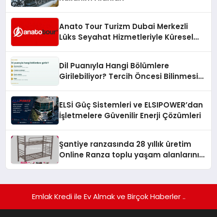
Anato Tour Turizm Dubai Merkezli
Lüks Seyahat Hizmetleriyle Küresel
Turizmde Öne Çıkıyor
Dil Puanıyla Hangi Bölümlere
Girilebiliyor? Tercih Öncesi Bilinmesi
Gerekenler
ELSİ Güç Sistemleri ve ELSIPOWER’dan
İşletmelere Güvenilir Enerji Çözümleri
Şantiye ranzasında 28 yıllık üretim
Online Ranza toplu yaşam alanlarını
tek elden donatıyor
Emlak Kredi ile Ev Almak ve Birçok Haberler ..