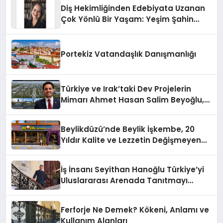
Diş Hekimliğinden Edebiyata Uzanan
Çok Yönlü Bir Yaşam: Yeşim Şahin
Yaman
Portekiz Vatandaşlık Danışmanlığı
Türkiye ve Irak’taki Dev Projelerin
Mimarı Ahmet Hasan Salim Beyoğlu,
10 Milyon Metrekarelik “Al Yusuf
Holding Industrial City” Projesini
Beylikdüzü’nde Beylik İşkembe, 20
Hayata Geçirecek
Yıldır Kalite ve Lezzetin Değişmeyen
Adresi
İş İnsanı Seyithan Hanoğlu Türkiye’yi
Uluslararası Arenada Tanıtmayı
Hedefliyor
Ferforje Ne Demek? Kökeni, Anlamı ve
Kullanım Alanları