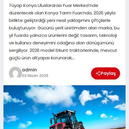
Tüyap Konya Uluslararası Fuar Merkezi’nde
düzenlecek olan Konya Tarım Fuarı’nda, 2026 yılıyla
SIYASET
birlikte geliştirdiği yeni nesil yaklaşımını çiftçilerle
buluşturuyor. Gücünü yerli üretimden alan marka, bu
SPOR
yıl fuarda yalnızca ürünlerini değil; tasarım, teknoloji
ve kullanıcı deneyimini odağına alan dönüşümünü
TEKNOLOJI
sergiliyor. 2026 model Erkunt traktörlerinde, mevcut
güçlü ürün altyapısı korunarak;…
YAŞAM
admin
Paylaş
03 Nisan 2026