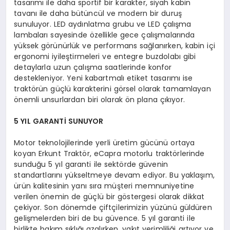
tasarımı ile daha sportif bir karakter, siyah kabin
tavanı ile daha bütüncül ve modern bir duruş
sunuluyor. LED aydınlatma grubu ve LED çalışma
lambaları sayesinde özellikle gece çalışmalarında
yüksek görünürlük ve performans sağlanırken, kabin içi
ergonomi iyileştirmeleri ve entegre buzdolabı gibi
detaylarla uzun çalışma saatlerinde konfor
destekleniyor. Yeni kabartmalı etiket tasarımı ise
traktörün güçlü karakterini görsel olarak tamamlayan
önemli unsurlardan biri olarak ön plana çıkıyor.
5 YIL GARANTİ SUNUYOR
Motor teknolojilerinde yerli üretim gücünü ortaya
koyan Erkunt Traktör, eCapra motorlu traktörlerinde
sunduğu 5 yıl garanti ile sektörde güvenin
standartlarını yükseltmeye devam ediyor. Bu yaklaşım,
ürün kalitesinin yanı sıra müşteri memnuniyetine
verilen önemin de güçlü bir göstergesi olarak dikkat
çekiyor. Son dönemde çiftçilerimizin yüzünü güldüren
gelişmelerden biri de bu güvence. 5 yıl garanti ile
birlikte bakım sıklığı azalırken, yakıt verimliliği artıyor ve