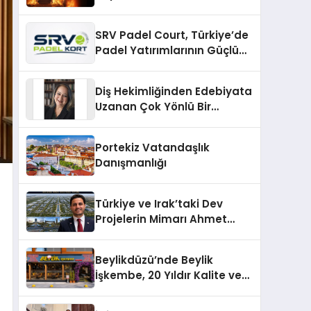
SRV Padel Court, Türkiye’de
Padel Yatırımlarının Güçlü
Markası Olmayı Sürdürüyor
Diş Hekimliğinden Edebiyata
Uzanan Çok Yönlü Bir
Yaşam: Yeşim Şahin Yaman
Portekiz Vatandaşlık
Danışmanlığı
Türkiye ve Irak’taki Dev
Projelerin Mimarı Ahmet
Hasan Salim Beyoğlu, 10
Milyon Metrekarelik “Al Yusuf
Beylikdüzü’nde Beylik
Holding Industrial City”
İşkembe, 20 Yıldır Kalite ve
Projesini Hayata Geçirecek
Lezzetin Değişmeyen Adresi