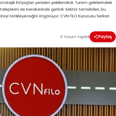
ratejik ihtiyaçları yeniden şekillendirdi. Turizm gelirlerindeki
 taleplerini de beraberinde getirdi. Sektör temsilcileri, bu
teyi tetikleyeceğini öngörüyor. CVN FİLO Kurucusu Serkan
0 Yorum Yapıldı
Paylaş