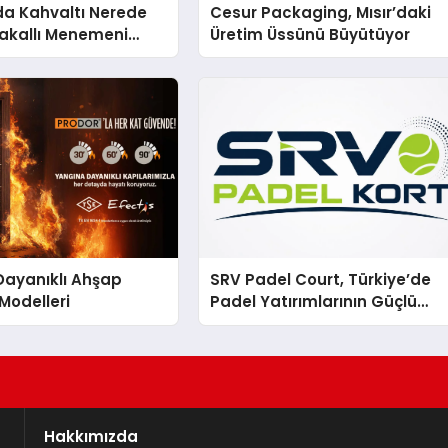
a Kahvaltı Nerede
Cesur Packaging, Mısır’daki
Çakallı Menemeni
Üretim Üssünü Büyütüyor
Dayanıklı Ahşap
SRV Padel Court, Türkiye’de
 Modelleri
Padel Yatırımlarının Güçlü
Markası Olmayı Sürdürüyor
Hakkımızda