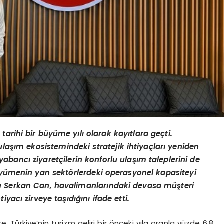
n tarihi bir büyüme yılı olarak kayıtlara geçti.
ulaşım ekosistemindeki stratejik ihtiyaçları yeniden
, yabancı ziyaretçilerin konforlu ulaşım taleplerini de
büyümenin yan sekt
örlerdeki operasyonel kapasiteyi
u
Serkan Can, havalimanlarındaki devasa müşteri
yacı zirveye taşıdığını ifade etti.
re, Türkiye’nin turizm geliri bir önceki yıla oranla yüzde 6,8