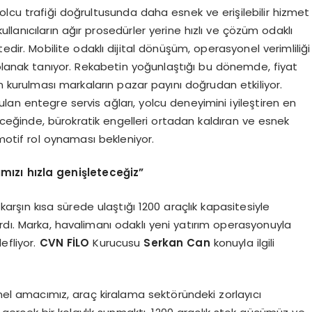
olcu trafiği doğrultusunda daha esnek ve erişilebilir hizmet
ullanıcıların ağır prosedürler yerine hızlı ve çözüm odaklı
tedir. Mobilite odaklı dijital dönüşüm, operasyonel verimliliği
 olanak tanıyor. Rekabetin yoğunlaştığı bu dönemde, fiyat
n kurulması markaların pazar payını doğrudan etkiliyor.
ulan entegre servis ağları, yolcu deneyimini iyileştiren en
leceğinde, bürokratik engelleri ortadan kaldıran ve esnek
motif rol oynaması bekleniyor.
ızı hızla genişleteceğiz”
arşın kısa sürede ulaştığı 1200 araçlık kapasitesiyle
rdı. Marka, havalimanı odaklı yeni yatırım operasyonuyla
efliyor.
CVN FİLO
Kurucusu
Serkan Can
konuyla ilgili
l amacımız, araç kiralama sektöründeki zorlayıcı