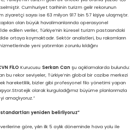
selmiştir. Cumhuriyet tarihinin turizm gelir rekorunun
ziyaretçi sayısı ise 63 milyon 917 bin 57 kişiye ulaşmıştır.
iş kapıları olan büyük havalimanlarında operasyonel
e edilen veriler, Türkiye’nin küresel turizm pastasındaki
ilde ortaya koymaktadır. Sektör analistleri, bu rakamların
izmetlerinde yeni yatırımları zorunlu kıldığını
CVN FİLO
Kurucusu
Serkan Can
şu açıklamalarda bulundu:
lan bu rekor seviyeler, Türkiye’nin global bir cazibe merkezi
k hareketlilik, bizler gibi profesyonel filo yönetimi yapan
ıyor.Stratejik olarak kurguladığımız büyüme planlarımızla
yi amaçlıyoruz.”
 standartları yeniden belirliyoruz”
erilerine göre, yılın ilk 5 aylık döneminde hava yolu ile