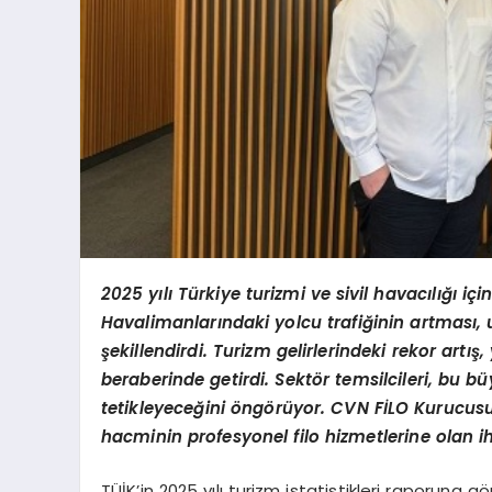
2025 yılı Türkiye turizmi ve sivil havacılığı içi
Havalimanlarındaki yolcu trafiğinin artması, 
şekillendirdi. Turizm gelirlerindeki rekor artış
beraberinde getirdi. Sekt
ör temsilcileri, bu 
tetikleyeceğini
öng
örüyor. CVN FİLO Kurucus
hacminin profesyonel filo hizmetlerine olan ihti
TÜİK’in 2025 yılı turizm istatistikleri raporuna gö