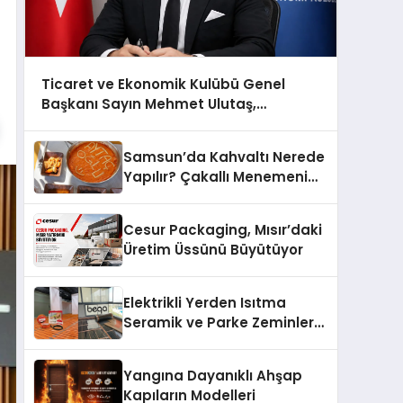
Ticaret ve Ekonomik Kulübü Genel
Başkanı Sayın Mehmet Ulutaş,
ekonomiye dair yaptığı açıklamada
şunları kaydetti:
Samsun’da Kahvaltı Nerede
Yapılır? Çakallı Menemeni
Önerileri
Cesur Packaging, Mısır’daki
Üretim Üssünü Büyütüyor
Elektrikli Yerden Isıtma
Seramik ve Parke Zeminler
İçin En Verimli Çözümler
Yangına Dayanıklı Ahşap
Kapıların Modelleri