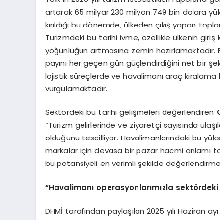
artarak 65 milyar 230 milyon 749 bin dolara yük
kırıldığı bu dönemde, ülkeden çıkış yapan toplam 
Turizmdeki bu tarihi ivme, özellikle ülkenin gir
yoğunluğun artmasına zemin hazırlamaktadır. Eld
payını her geçen gün güçlendirdiğini net bir şek
lojistik süreçlerde ve havalimanı araç kiralama h
vurgulamaktadır.
Sektördeki bu tarihi gelişmeleri değerlendiren
“Turizm gelirlerinde ve ziyaretçi sayısında ulaşı
olduğunu tescilliyor. Havalimanlarındaki bu yükse
markalar için devasa bir pazar hacmi anlamı taş
bu potansiyeli en verimli şekilde değerlendirme
“Havalimanı operasyonlarımızla sekt
ördeki
DHMİ tarafından paylaşılan 2025 yılı Haziran ayı v