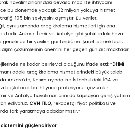
rak havalimanlarındaki devasa mobilite ihtiyacını
adece bu dönemde yaklaşık 32 milyon yolcuya hizmet
fiği 105 bin seviyesini aşmıştır. Bu veriler,
ğil, aynı zamanda araç kiralama hizmetleri için ana
ktedir. Ankara, İzmir ve Antalya gibi şehirlerdeki hava
ke genelinde bir yayılım gösterdiğine işaret etmektedir.
ulaşım çözümlerinin önemini her geçen gün artırmaktadır.
ilerinde ne kadar belirleyici olduğunu ifade etti: “
DHMİ
alimanı odaklı araç kiralama hizmetlerindeki büyük talebi
nda Ankara’da, Kasım ayında ise İstanbul’daki İGA ve
zı başlatarak bu ihtiyaca profesyonel çözümler
ir ve Antalya havalimanlarını da kapsayan geniş yatırım
lan ediyoruz.
CVN FİLO
, rekabetçi fiyat politikası ve
arda fark yaratmaya odaklanmıştır.”
sistemini güçlendiriyor