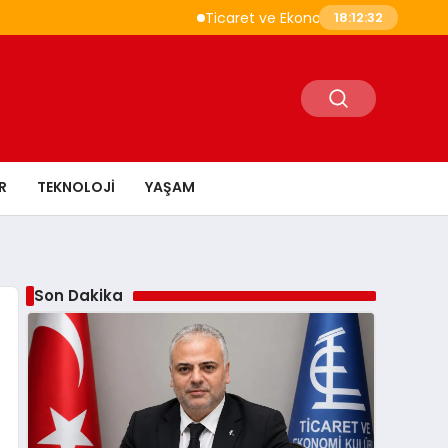
Ticaret ve Ekonomik Kulübü Genel Başkanı S
18:12:33
R
TEKNOLOJI
YAŞAM
Son Dakika