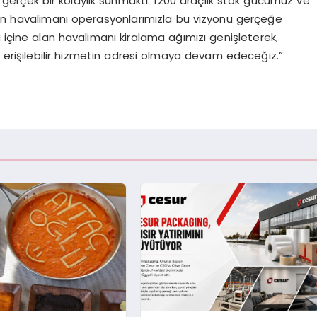
 gerçek bir kolaylık sunmaktı. 1200 araçlık stok gücümüz ve
lan havalimanı operasyonlarımızla bu vizyonu gerçeğe
 içine alan havalimanı kiralama ağımızı genişleterek,
e erişilebilir hizmetin adresi olmaya devam edeceğiz.”