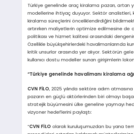
Türkiye genelinde araç kiralama pazarı, artan y
modellerine ihtiyaç duyuyor. Sektör analistleri, k
kiralama süreçlerini önceliklendirdiğini bildirmek
artırırken maliyetlerin optimize edilmesine de
politikası ve hizmet kalitesi arasındaki dengeni
Özellikle büyükşehirlerdeki havalimanlarında kur
kritik unsurlar arasında yer alıyor. Sektörün ge
kullanıcı dostu modeller sunan girişimlerin loko
“Türkiye genelinde havalimanı kiralama ağım
CVN FİLO
, 2025 yılında sektöre adım atmasına k
pazarın en güçlü aktörlerinden biri olmayı başa
stratejik büyümesini ülke geneline yaymayı hed
vizyoner hedeflerini paylaştı:
“
CVN FİLO
olarak kuruluşumuzdan bu yana teme