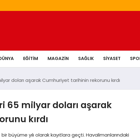
DÜNYA
EĞITIM
MAGAZIN
SAĞLIK
SIYASET
SPO
milyar doları aşarak Cumhuriyet tarihinin rekorunu kırdı
eri 65 milyar doları aşarak
orunu kırdı
rihi bir büyüme yılı olarak kayıtlara geçti. Havalimanlarındaki