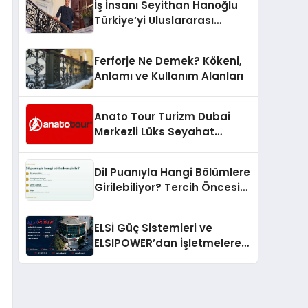
İş İnsanı Seyithan Hanoğlu
Türkiye’yi Uluslararası
Arenada Tanıtmayı
Hedefliyor
Ferforje Ne Demek? Kökeni,
Anlamı ve Kullanım Alanları
Anato Tour Turizm Dubai
Merkezli Lüks Seyahat
Hizmetleriyle Küresel
Turizmde Öne Çıkıyor
Dil Puanıyla Hangi Bölümlere
Girilebiliyor? Tercih Öncesi
Bilinmesi Gerekenler
ELSİ Güç Sistemleri ve
ELSIPOWER’dan İşletmelere
Güvenilir Enerji Çözümleri