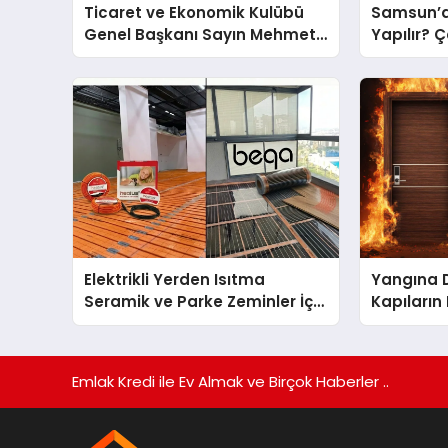
Ticaret ve Ekonomik Kulübü
Samsun’d
Genel Başkanı Sayın Mehmet
Yapılır? 
Ulutaş, ekonomiye dair yaptığı
Önerileri
açıklamada şunları kaydetti:
Elektrikli Yerden Isıtma
Yangına 
Seramik ve Parke Zeminler İçin
Kapıların
En Verimli Çözümler
Emlak Kredi ile Ev Almak ve Birçok Haberler ..