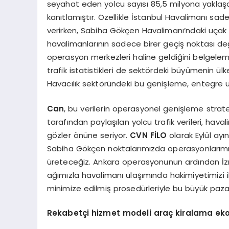
seyahat eden yolcu sayısı 85,5 milyona yaklaşa
kanıtlamıştır. Özellikle İstanbul Havalimanı s
verirken, Sabiha Gökçen Havalimanı’ndaki uçak tra
havalimanlarının sadece birer geçiş noktası de
operasyon merkezleri haline geldiğini belgeleme
trafik istatistikleri de sektördeki büyümenin ül
Havacılık sektöründeki bu genişleme, entegre 
Can
, bu verilerin operasyonel genişleme stratej
tarafından paylaşılan yolcu trafik verileri, hav
gözler önüne seriyor.
CVN FİLO
olarak Eylül ayı
Sabiha Gökçen noktalarımızda operasyonlarımı
üreteceğiz. Ankara operasyonunun ardından İzm
ağımızla havalimanı ulaşımında hakimiyetimizi i
minimize edilmiş prosedürleriyle bu büyük paz
Rekabetçi hizmet modeli araç kiralama eko