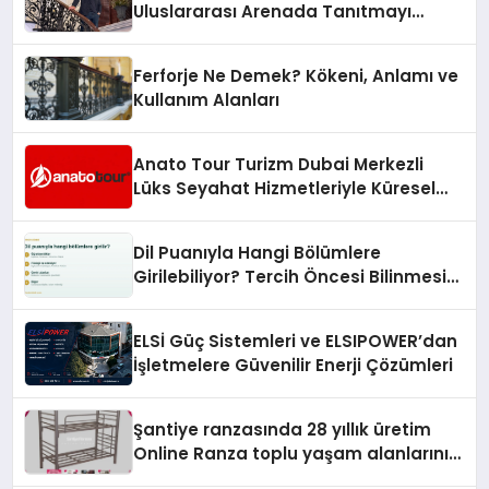
Uluslararası Arenada Tanıtmayı
Hedefliyor
Ferforje Ne Demek? Kökeni, Anlamı ve
Kullanım Alanları
Anato Tour Turizm Dubai Merkezli
Lüks Seyahat Hizmetleriyle Küresel
Turizmde Öne Çıkıyor
Dil Puanıyla Hangi Bölümlere
Girilebiliyor? Tercih Öncesi Bilinmesi
Gerekenler
ELSİ Güç Sistemleri ve ELSIPOWER’dan
İşletmelere Güvenilir Enerji Çözümleri
Şantiye ranzasında 28 yıllık üretim
Online Ranza toplu yaşam alanlarını
tek elden donatıyor