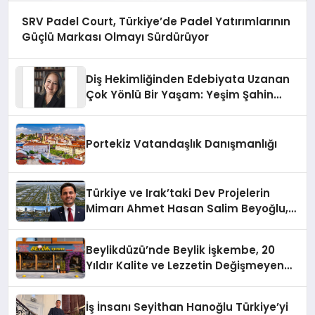
SRV Padel Court, Türkiye’de Padel Yatırımlarının
Güçlü Markası Olmayı Sürdürüyor
Diş Hekimliğinden Edebiyata Uzanan
Çok Yönlü Bir Yaşam: Yeşim Şahin
Yaman
Portekiz Vatandaşlık Danışmanlığı
Türkiye ve Irak’taki Dev Projelerin
Mimarı Ahmet Hasan Salim Beyoğlu,
10 Milyon Metrekarelik “Al Yusuf
Holding Industrial City” Projesini
Beylikdüzü’nde Beylik İşkembe, 20
Hayata Geçirecek
Yıldır Kalite ve Lezzetin Değişmeyen
Adresi
İş İnsanı Seyithan Hanoğlu Türkiye’yi