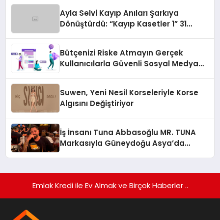
Ayla Selvi Kayıp Anıları Şarkıya
Dönüştürdü: “Kayıp Kasetler 1” 31
Temmuz’da Yayında
Bütçenizi Riske Atmayın Gerçek
Kullanıcılarla Güvenli Sosyal Medya
Büyümesi
Suwen, Yeni Nesil Korseleriyle Korse
Algısını Değiştiriyor
İş İnsanı Tuna Abbasoğlu MR. TUNA
Markasıyla Güneydoğu Asya’da
Büyümeye Devam Ediyor
Emlak Kredi ile Ev Almak ve Birçok Haberler ..