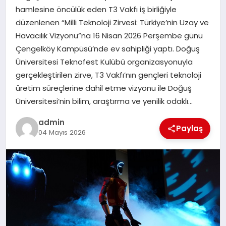
hamlesine öncülük eden T3 Vakfı iş birliğiyle
düzenlenen “Milli Teknoloji Zirvesi: Türkiye’nin Uzay ve
SIYASET
Havacılık Vizyonu”na 16 Nisan 2026 Perşembe günü
Çengelköy Kampüsü’nde ev sahipliği yaptı. Doğuş
SPOR
Üniversitesi Teknofest Kulübü organizasyonuyla
gerçekleştirilen zirve, T3 Vakfı’nın gençleri teknoloji
TEKNOLOJI
üretim süreçlerine dahil etme vizyonu ile Doğuş
Üniversitesi’nin bilim, araştırma ve yenilik odaklı…
YAŞAM
admin
Paylaş
04 Mayıs 2026