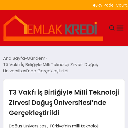
SRV Padel Court, Türkiye’
GÜNDEM
Ana Sayfa
Gündem
T3 Vakfı İş Birliğiyle Milli Teknoloji Zirvesi Doğuş
EKONOMI
Üniversitesi’nde Gerçekleştirildi
DÜNYA
T3 Vakfı İş Birliğiyle Milli Teknoloji
EĞITIM
Zirvesi Doğuş Üniversitesi’nde
Gerçekleştirildi
MAGAZIN
Doğuş Üniversitesi, Türkiye’nin milli teknoloji
SAĞLIK