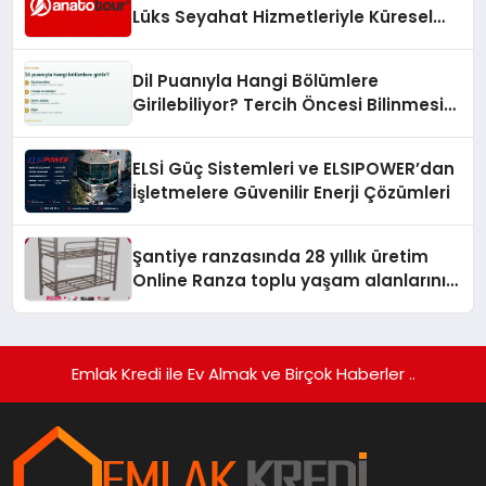
Lüks Seyahat Hizmetleriyle Küresel
Turizmde Öne Çıkıyor
Dil Puanıyla Hangi Bölümlere
Girilebiliyor? Tercih Öncesi Bilinmesi
Gerekenler
ELSİ Güç Sistemleri ve ELSIPOWER’dan
İşletmelere Güvenilir Enerji Çözümleri
Şantiye ranzasında 28 yıllık üretim
Online Ranza toplu yaşam alanlarını
tek elden donatıyor
Emlak Kredi ile Ev Almak ve Birçok Haberler ..