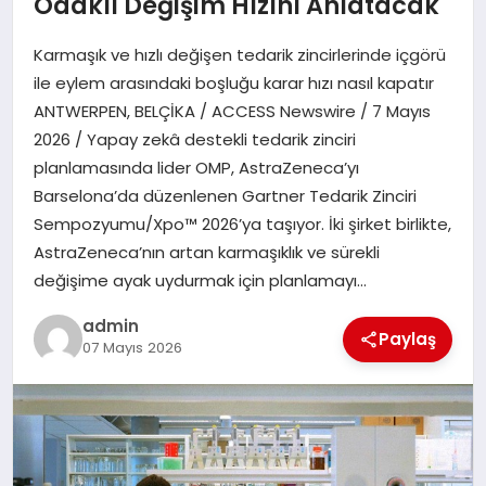
Odaklı Değişim Hızını Anlatacak
Karmaşık ve hızlı değişen tedarik zincirlerinde içgörü
SIYASET
ile eylem arasındaki boşluğu karar hızı nasıl kapatır
ANTWERPEN, BELÇİKA / ACCESS Newswire / 7 Mayıs
SPOR
2026 / Yapay zekâ destekli tedarik zinciri
planlamasında lider OMP, AstraZeneca’yı
TEKNOLOJI
Barselona’da düzenlenen Gartner Tedarik Zinciri
Sempozyumu/Xpo™ 2026’ya taşıyor. İki şirket birlikte,
YAŞAM
AstraZeneca’nın artan karmaşıklık ve sürekli
değişime ayak uydurmak için planlamayı…
admin
Paylaş
07 Mayıs 2026