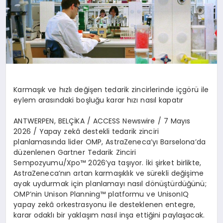
Karma
şı
k ve h
ı
zl
ı
de
ğ
i
ş
en tedarik zincirlerinde i
ç
g
ö
r
ü
ile
eylem aras
ı
ndaki bo
ş
lu
ğ
u karar h
ı
z
ı
nas
ı
l kapat
ı
r
ANTWERPEN, BEL
Çİ
KA / ACCESS Newswire / 7 May
ı
s
2026
/ Yapay zek
â
destekli tedarik zinciri
planlamas
ı
nda lider OMP, AstraZeneca
’
y
ı
Barselona
’
da
d
ü
zenlenen Gartner Tedarik Zinciri
Sempozyumu/Xpo
™
2026
’
ya ta
şı
yor.
İ
ki
ş
irket birlikte,
AstraZeneca
’
n
ı
n artan karma
şı
kl
ı
k ve s
ü
rekli de
ğ
i
ş
ime
ayak uydurmak i
ç
in planlamay
ı
nas
ı
l d
ö
n
üş
t
ü
rd
üğü
n
ü
;
OMP
’
nin Unison Planning
™
platformu ve UnisonIQ
yapay zek
â
orkestrasyonu ile desteklenen entegre,
karar odakl
ı
bir yakla
şı
m nas
ı
l in
ş
a etti
ğ
ini payla
ş
acak.