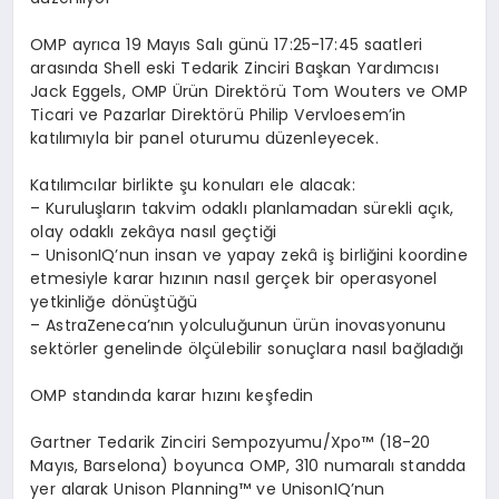
OMP ayr
ı
ca
19 May
ı
s Sal
ı
g
ü
n
ü
17:25-17:45 saatleri
aras
ı
nda
Shell eski Tedarik Zinciri Ba
ş
kan Yard
ı
mc
ı
s
ı
Jack Eggels
, OMP
Ü
r
ü
n Direkt
ö
r
ü
Tom Wouters
ve OMP
Ticari ve Pazarlar Direkt
ö
r
ü
Philip Vervloesem
’
in
kat
ı
l
ı
m
ı
yla bir panel oturumu d
ü
zenleyecek.
Kat
ı
l
ı
mc
ı
lar birlikte
ş
u konular
ı
ele alacak:
–
Kurulu
ş
lar
ı
n takvim odakl
ı
planlamadan s
ü
rekli a
çı
k,
olay odakl
ı
zek
â
ya nas
ı
l ge
ç
ti
ğ
i
–
UnisonIQ
’
nun insan ve yapay zek
â
i
ş
birli
ğ
ini koordine
etmesiyle karar h
ı
z
ı
n
ı
n nas
ı
l ger
ç
ek bir operasyonel
yetkinli
ğ
e d
ö
n
üş
t
üğü
–
AstraZeneca
’
n
ı
n yolculu
ğ
unun
ü
r
ü
n inovasyonunu
sekt
ö
rler genelinde
ö
l
çü
lebilir sonu
ç
lara nas
ı
l ba
ğ
lad
ığı
OMP stand
ı
nda karar h
ı
z
ı
n
ı
ke
ş
fedin
Gartner Tedarik Zinciri Sempozyumu/Xpo
™
(18-20
May
ı
s, Barselona) boyunca OMP, 310 numaral
ı
standda
yer alarak Unison Planning
™
ve UnisonIQ
’
nun