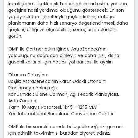
kurulu
ş
lar
ı
n s
ü
rekli a
çı
k tedarik zinciri orkestrasyonuna
ge
ç
i
ş
ine nas
ı
l yard
ı
mc
ı
oldu
ğ
unu g
ö
sterecek. En son
yapay zek
â
geli
ş
meleriyle g
üç
lendirilmi
ş
entegre
planlaman
ı
n daha h
ı
zl
ı
senaryo de
ğ
erlendirmesi, daha
g
üç
l
ü
i
ş
birli
ğ
i ve
ö
l
çü
lebilir i
ş
sonu
ç
lar
ı
sa
ğ
lad
ığı
n
ı
g
ö
r
ü
n.
OMP ile Gartner etkinli
ğ
inde AstraZeneca
’
n
ı
n
yolculu
ğ
unu do
ğ
rudan dinleyin ve daha h
ı
zl
ı
, daha
g
ü
venli kararlar i
ç
in net bir yol haritas
ı
ile ayr
ı
l
ı
n.
Oturum
Detaylar
ı
:
Ba
ş
l
ı
k: AstraZeneca
’
n
ı
n Karar Odakl
ı
Otonom
Planlamaya Yolculu
ğ
u
Konu
ş
mac
ı
: Diane Gorman, A
ğ
Tedarik Planlay
ı
c
ı
s
ı
,
AstraZeneca
Tarih: 18 May
ı
s Pazartesi, 11:45 – 12:15 CEST
Yer: International Barcelona Convention Center
OMP ile bir sonraki nerede bulu
ş
abilece
ğ
inizi g
ö
rmek
i
ç
in
etkinlik takvimimizi buradan
ziyaret edin
ı
z
.