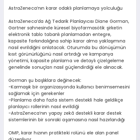
AstraZeneca
’
n
ı
n karar odakl
ı
planlamaya yolculu
ğ
u
AstraZeneca
’
da A
ğ
Tedarik Planlay
ı
c
ı
s
ı
Diane Gorman
,
Gartner sahnesinde k
ü
resel biyofarmas
ö
tik
ş
irketin
elektronik tablo tabanl
ı
planlamadan entegre,
kapasite fark
ı
ndal
ığı
na sahip karar alma yakla
şı
m
ı
na
nas
ı
l evrildi
ğ
ini anlatacak. Oturumda bu d
ö
n
üşü
m
ü
n
k
ı
s
ı
t g
ö
r
ü
n
ü
rl
üğü
n
ü
nas
ı
l art
ı
rd
ığı
ve kampanya
y
ö
netimi, kapasite planlama ve detayl
ı ç
izelgeleme
genelinde sonu
ç
lar
ı
nas
ı
l g
üç
lendirdi
ğ
i ele al
ı
nacak.
Gorman
ş
u ba
ş
l
ı
klara de
ğ
inecek:
-Karma
şı
k bir organizasyonda kullan
ı
c
ı
benimsemesini
sa
ğ
lamak i
ç
in gerekenler
-Planlama daha fazla sistem destekli hale geldik
ç
e
planlay
ı
c
ı
rollerinin nas
ı
l evrildi
ğ
i
-AstraZeneca
’
n
ı
n yapay zek
â
destekli karar destek
sistemlerinin bir sonraki a
ş
amas
ı
na nas
ı
l haz
ı
rland
ığı
OMP, karar h
ı
z
ı
n
ı
n pratikteki rol
ü
n
ü
ele alan panel
d
ü
zenliyor