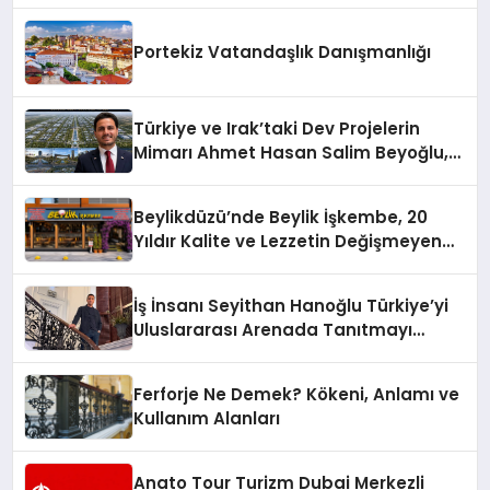
Portekiz Vatandaşlık Danışmanlığı
Türkiye ve Irak’taki Dev Projelerin
Mimarı Ahmet Hasan Salim Beyoğlu,
10 Milyon Metrekarelik “Al Yusuf
Holding Industrial City” Projesini
Beylikdüzü’nde Beylik İşkembe, 20
Hayata Geçirecek
Yıldır Kalite ve Lezzetin Değişmeyen
Adresi
İş İnsanı Seyithan Hanoğlu Türkiye’yi
Uluslararası Arenada Tanıtmayı
Hedefliyor
Ferforje Ne Demek? Kökeni, Anlamı ve
Kullanım Alanları
Anato Tour Turizm Dubai Merkezli