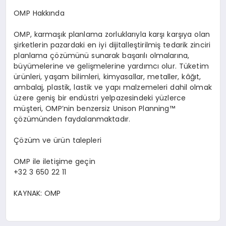
OMP Hakk
ı
nda
OMP, karma
şı
k planlama zorluklar
ı
yla kar
şı
kar
şı
ya olan
ş
irketlerin pazardaki en iyi dijitalle
ş
tirilmi
ş
tedarik zinciri
planlama
çö
z
ü
m
ü
n
ü
sunarak ba
ş
ar
ı
l
ı
olmalar
ı
na,
b
ü
y
ü
melerine ve geli
ş
melerine yard
ı
mc
ı
olur. T
ü
ketim
ü
r
ü
nleri, ya
ş
am bilimleri, kimyasallar, metaller, k
âğı
t,
ambalaj, plastik, lastik ve yap
ı
malzemeleri dahil olmak
ü
zere geni
ş
bir end
ü
stri yelpazesindeki y
ü
zlerce
m
üş
teri, OMP
’
nin benzersiz Unison Planning
™
çö
z
ü
m
ü
nden faydalanmaktad
ı
r.
Çö
z
ü
m ve
ü
r
ü
n talepleri
OMP ile ileti
ş
ime ge
ç
in
+32 3 650 22 11
KAYNAK:
OMP