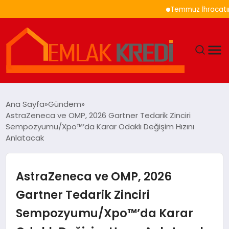
Temmuz İhracatında Oto
GÜNDEM
Ana Sayfa
Gündem
AstraZeneca ve OMP, 2026 Gartner Tedarik Zinciri
EKONOMI
Sempozyumu/Xpo™’da Karar Odaklı Değişim Hızını
Anlatacak
DÜNYA
AstraZeneca ve OMP, 2026
EĞITIM
Gartner Tedarik Zinciri
MAGAZIN
Sempozyumu/Xpo™’da Karar
SAĞLIK