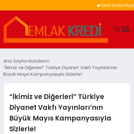
Tarım Emtia Piyasasında 
GÜNDEM
Ana Sayfa
Gündem
“İkimiz ve Diğerleri” Türkiye Diyanet Vakfı Yayınları’nın
EKONOMI
Büyük Mayıs Kampanyasıyla Sizlerle!
DÜNYA
“İkimiz ve Diğerleri” Türkiye
EĞITIM
Diyanet Vakfı Yayınları’nın
Büyük Mayıs Kampanyasıyla
MAGAZIN
Sizlerle!
SAĞLIK