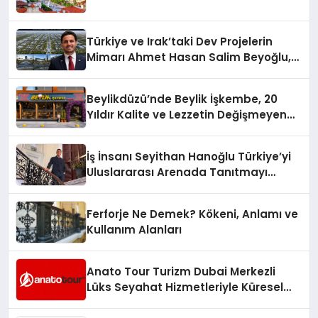
Türkiye ve Irak’taki Dev Projelerin
Mimarı Ahmet Hasan Salim Beyoğlu,
10 Milyon Metrekarelik “Al Yusuf
Holding Industrial City” Projesini
Beylikdüzü’nde Beylik İşkembe, 20
Hayata Geçirecek
Yıldır Kalite ve Lezzetin Değişmeyen
Adresi
İş İnsanı Seyithan Hanoğlu Türkiye’yi
Uluslararası Arenada Tanıtmayı
Hedefliyor
Ferforje Ne Demek? Kökeni, Anlamı ve
Kullanım Alanları
Anato Tour Turizm Dubai Merkezli
Lüks Seyahat Hizmetleriyle Küresel
Turizmde Öne Çıkıyor