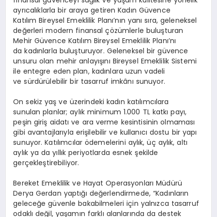
ayrıcalıklarla bir araya getiren Kadın Güvence
Katılım Bireysel Emeklilik Planı’nın yanı sıra, geleneksel
değerleri modern finansal çözümlerle buluşturan
Mehir Güvence Katılım Bireysel Emeklilik Planı’nı
da kadınlarla buluşturuyor. Geleneksel bir güvence
unsuru olan
mehir
anlayışını Bireysel Emeklilik Sistemi
ile entegre eden plan, kadınlara uzun vadeli
ve sürdürülebilir bir tasarruf imkânı sunuyor.
On sekiz yaş ve üzerindeki kadın katılımcılara
sunulan planlar; aylık minimum 1.000 TL katkı payı,
peşin giriş aidatı ve ara verme kesintisinin olmaması
gibi avantajlarıyla erişilebilir ve kullanıcı dostu bir yapı
sunuyor. Katılımcılar ödemelerini aylık, üç aylık, altı
aylık ya da yıllık periyotlarda esnek şekilde
gerçekleştirebiliyor.
Bereket Emeklilik ve Hayat Operasyonları Müdürü
Derya Gerdan yaptığı değerlendirmede, “Kadınların
geleceğe güvenle bakabilmeleri için yalnızca tasarruf
odaklı değil, yaşamın farklı alanlarında da destek