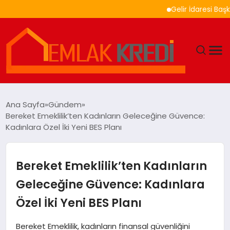
Gelir İdaresi Başkanlı
GÜNDEM
Ana Sayfa
Gündem
Bereket Emeklilik’ten Kadınların Geleceğine Güvence:
EKONOMI
Kadınlara Özel İki Yeni BES Planı
DÜNYA
Bereket Emeklilik’ten Kadınların
EĞITIM
Geleceğine Güvence: Kadınlara
Özel İki Yeni BES Planı
MAGAZIN
Bereket Emeklilik, kadınların finansal güvenliğini
SAĞLIK