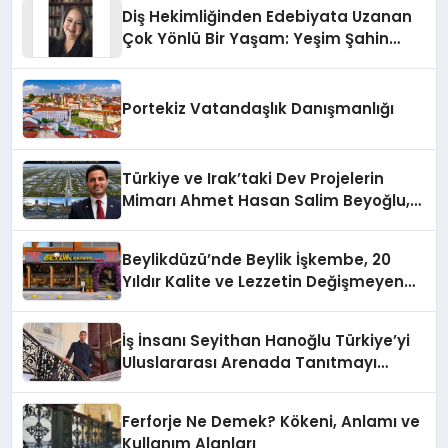
Diş Hekimliğinden Edebiyata Uzanan
Çok Yönlü Bir Yaşam: Yeşim Şahin
Yaman
Portekiz Vatandaşlık Danışmanlığı
Türkiye ve Irak’taki Dev Projelerin
Mimarı Ahmet Hasan Salim Beyoğlu,
10 Milyon Metrekarelik “Al Yusuf
Holding Industrial City” Projesini
Beylikdüzü’nde Beylik İşkembe, 20
Hayata Geçirecek
Yıldır Kalite ve Lezzetin Değişmeyen
Adresi
İş İnsanı Seyithan Hanoğlu Türkiye’yi
Uluslararası Arenada Tanıtmayı
Hedefliyor
Ferforje Ne Demek? Kökeni, Anlamı ve
Kullanım Alanları