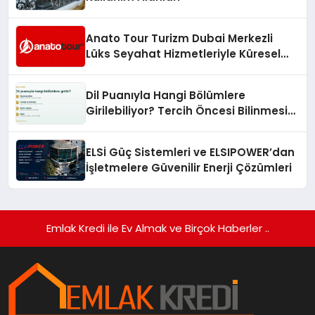
Anato Tour Turizm Dubai Merkezli
Lüks Seyahat Hizmetleriyle Küresel
Turizmde Öne Çıkıyor
Dil Puanıyla Hangi Bölümlere
Girilebiliyor? Tercih Öncesi Bilinmesi
Gerekenler
ELSİ Güç Sistemleri ve ELSIPOWER’dan
İşletmelere Güvenilir Enerji Çözümleri
Emlak Kredi ile Ev Almak ve Birçok Haberler ..