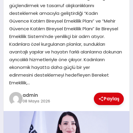
güçlendirmek ve tasarruf alışkanlıklarını
desteklemek amacıyla geliştirdiği “Kadın
SIYASET
Güvence Katılım Bireysel Emeklilik Planı” ve “Mehir
Güvence Katılım Bireysel Emeklilik Planı” ile Bireysel
SPOR
Emeklilik Sistemi’nde yenilikçi bir adım atıyor.
Kadınlara özel kurgulanan planlar, sundukları
TEKNOLOJI
avantajlı yapılar ve hayatın farklı alanlarına dokunan
ayrıcalıklı hizmetleriyle öne çıkıyor. Kadınların
YAŞAM
ekonomik hayatta daha güçlü bir yer
edinmesini desteklemeyi hedefleyen Bereket
Emeklilik,…
admin
Paylaş
08 Mayıs 2026