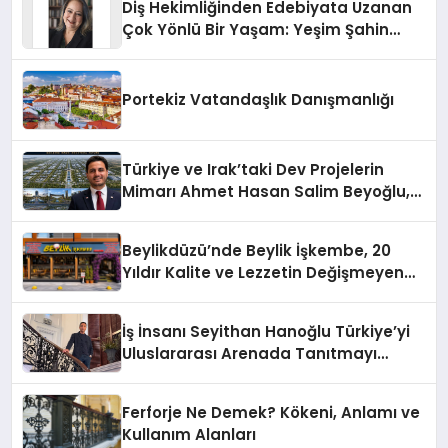
Diş Hekimliğinden Edebiyata Uzanan
Çok Yönlü Bir Yaşam: Yeşim Şahin
Yaman
Portekiz Vatandaşlık Danışmanlığı
Türkiye ve Irak’taki Dev Projelerin
Mimarı Ahmet Hasan Salim Beyoğlu,
10 Milyon Metrekarelik “Al Yusuf
Holding Industrial City” Projesini
Beylikdüzü’nde Beylik İşkembe, 20
Hayata Geçirecek
Yıldır Kalite ve Lezzetin Değişmeyen
Adresi
İş İnsanı Seyithan Hanoğlu Türkiye’yi
Uluslararası Arenada Tanıtmayı
Hedefliyor
Ferforje Ne Demek? Kökeni, Anlamı ve
Kullanım Alanları