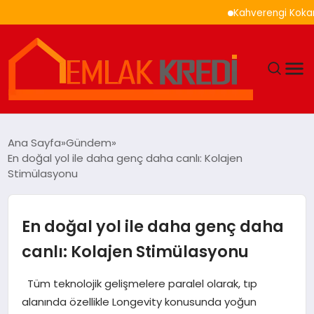
Kahverengi Kokarca İle
GÜNDEM
Ana Sayfa
Gündem
En doğal yol ile daha genç daha canlı: Kolajen
EKONOMI
Stimülasyonu
DÜNYA
En doğal yol ile daha genç daha
EĞITIM
canlı: Kolajen Stimülasyonu
MAGAZIN
Tüm teknolojik gelişmelere paralel olarak, tıp
alanında özellikle Longevity konusunda yoğun
SAĞLIK