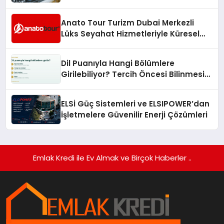
Anato Tour Turizm Dubai Merkezli
Lüks Seyahat Hizmetleriyle Küresel
Turizmde Öne Çıkıyor
Dil Puanıyla Hangi Bölümlere
Girilebiliyor? Tercih Öncesi Bilinmesi
Gerekenler
ELSİ Güç Sistemleri ve ELSIPOWER’dan
İşletmelere Güvenilir Enerji Çözümleri
Emlak Kredi ile Ev Almak ve Birçok Haberler ..