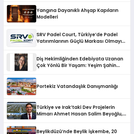
Yangına Dayanıklı Ahşap Kapıların
Modelleri
SRV Padel Court, Türkiye’de Padel
Yatırımlarının Güçlü Markası Olmayı
Sürdürüyor
Diş Hekimliğinden Edebiyata Uzanan
Çok Yönlü Bir Yaşam: Yeşim Şahin
Yaman
Portekiz Vatandaşlık Danışmanlığı
Türkiye ve Irak’taki Dev Projelerin
Mimarı Ahmet Hasan Salim Beyoğlu,
10 Milyon Metrekarelik “Al Yusuf
Holding Industrial City” Projesini
Beylikdüzü’nde Beylik İşkembe, 20
Hayata Geçirecek